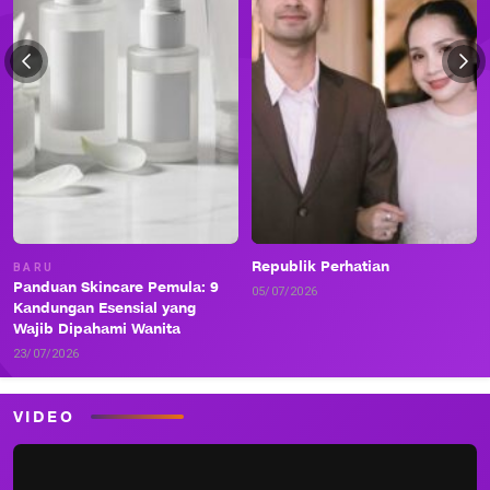
Republik Perhatian
BARU
Panduan Skincare Pemula: 9
05/07/2026
Kandungan Esensial yang
Wajib Dipahami Wanita
23/07/2026
VIDEO