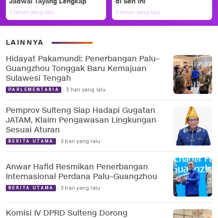
Jadwal Tayang Lengkap
di Seri Ini
1 tahun yang lalu
1 tahun yang lalu
LAINNYA
Hidayat Pakamundi: Penerbangan Palu–
Guangzhou Tonggak Baru Kemajuan
Sulawesi Tengah
3 hari yang lalu
PARLEMENTARIA
Pemprov Sulteng Siap Hadapi Gugatan
JATAM, Klaim Pengawasan Lingkungan
Sesuai Aturan
3 hari yang lalu
BERITA UTAMA
Anwar Hafid Resmikan Penerbangan
Internasional Perdana Palu–Guangzhou
3 hari yang lalu
BERITA UTAMA
Komisi IV DPRD Sulteng Dorong