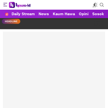
Daily Stream
News
Kaum Hawa
Opini
Sosok
HAWA
Haluan Wanita Indonesia
HEADLINE