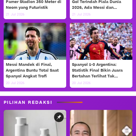
Pamer Stadion 350 Meter di
Gol Terindah Piala Dunia
Neom yang Futuristik
2026, Ada Messi dan
Haaland!
21 Jul 2026
21 Jul 2026
Messi Mandek di Final,
Spanyol 1-0 Argentina:
Argentina Buntu Total Saat
Statistik Final Bikin Juara
Spanyol Angkat Trofi
Bertahan Terlihat Tak
Berdaya
20 Jul 2026
20 Jul 2026
PILIHAN REDAKSI