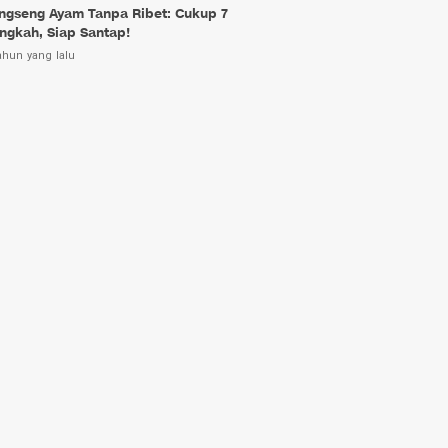
ngseng Ayam Tanpa Ribet: Cukup 7
ngkah, Siap Santap!
ahun yang lalu