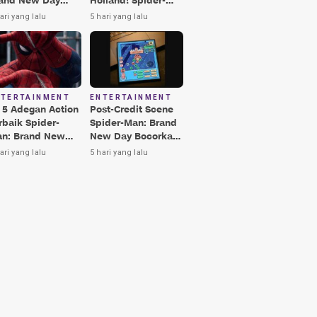
and New Day
Holland! Spider-
rbaik, Nomor 3
Man: Brand New
ari yang lalu
5 hari yang lalu
kin Terkesima!
Day Jadi Film
Terbaik Era MCU
NTERTAINMENT
ENTERTAINMENT
i 5 Adegan Action
Post-Credit Scene
rbaik Spider-
Spider-Man: Brand
n: Brand New
New Day Bocorkan
y, Ada Hulk vs
Lokasi Peter di Luar
ari yang lalu
5 hari yang lalu
nisher!
Angkasa!