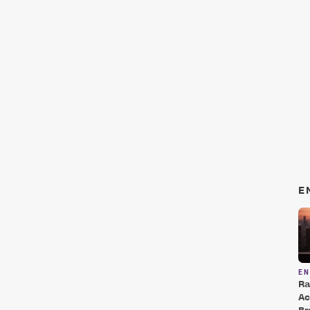
E
E
Ra
Ac