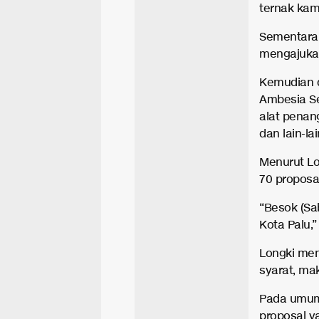
ternak kamb
Sementara 
mengajukan
Kemudian 
Ambesia Se
alat penang
dan lain-lai
Menurut Lo
70 proposa
“Besok (Sab
Kota Palu,”
Longki men
syarat, ma
Pada umum
proposal 