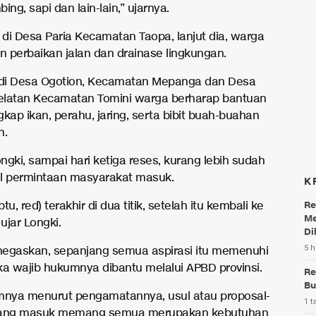
ing, sapi dan lain-lain,” ujarnya.
di Desa Paria Kecamatan Taopa, lanjut dia, warga
 perbaikan jalan dan drainase lingkungan.
di Desa Ogotion, Kecamatan Mepanga dan Desa
latan Kecamatan Tomini warga berharap bantuan
kap ikan, perahu, jaring, serta bibit buah-buahan
n.
ngki, sampai hari ketiga reses, kurang lebih sudah
l permintaan masyarakat masuk.
K
tu, red) terakhir di dua titik, setelah itu kembali ke
Re
Me
 ujar Longki.
Di
5 h
egaskan, sepanjang semua aspirasi itu memenuhi
ka wajib hukumnya dibantu melalui APBD provinsi.
Re
Bu
nya menurut pengamatannya, usul atau proposal-
1 t
yang masuk memang semua merupakan kebutuhan