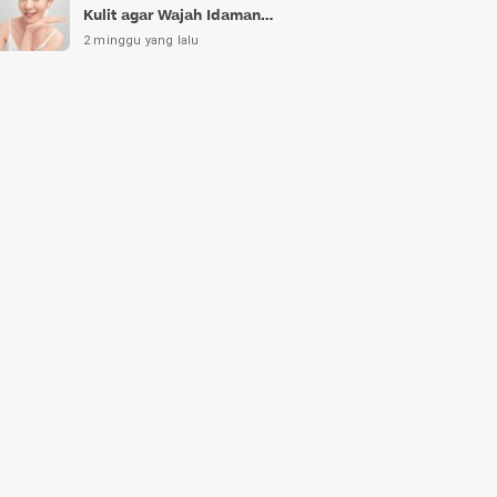
Kulit agar Wajah Idaman
Bukan Sekadar Mimpi
2 minggu yang lalu