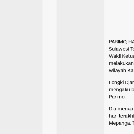
PARIMO, HA
Sulawesi T
Wakil Ketu
melakukan p
wilayah Ka
Longki Dja
mengaku ba
Parimo.
Dia mengat
hari terakh
Mepanga, 