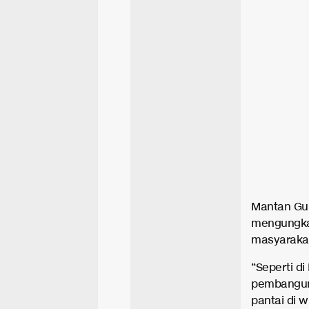
Mantan Gub
mengungka
masyaraka
“Seperti 
pembanguna
pantai di 