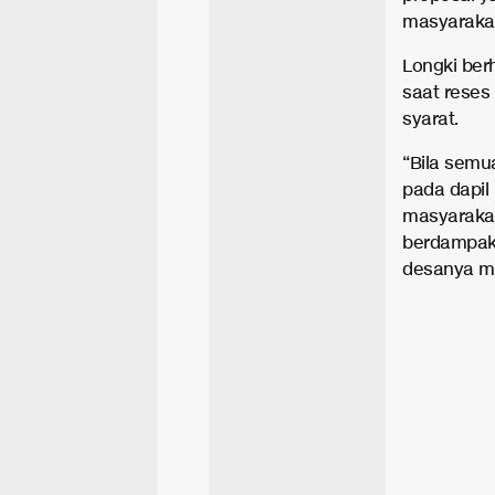
masyarakat
Longki ber
saat reses
syarat.
“Bila sem
pada dapi
masyarakat
berdampak 
desanya ma