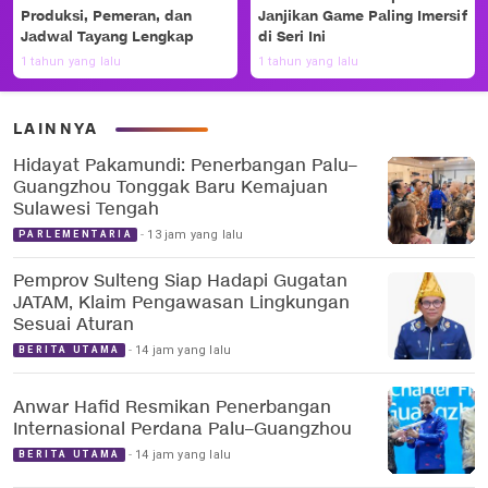
Produksi, Pemeran, dan
Janjikan Game Paling Imersif
Jadwal Tayang Lengkap
di Seri Ini
1 tahun yang lalu
1 tahun yang lalu
LAINNYA
Hidayat Pakamundi: Penerbangan Palu–
Guangzhou Tonggak Baru Kemajuan
Sulawesi Tengah
13 jam yang lalu
PARLEMENTARIA
Pemprov Sulteng Siap Hadapi Gugatan
JATAM, Klaim Pengawasan Lingkungan
Sesuai Aturan
14 jam yang lalu
BERITA UTAMA
Anwar Hafid Resmikan Penerbangan
Internasional Perdana Palu–Guangzhou
14 jam yang lalu
BERITA UTAMA