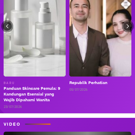
Republik Perhatian
BARU
Panduan Skincare Pemula: 9
05/07/2026
Kandungan Esensial yang
Wajib Dipahami Wanita
23/07/2026
VIDEO