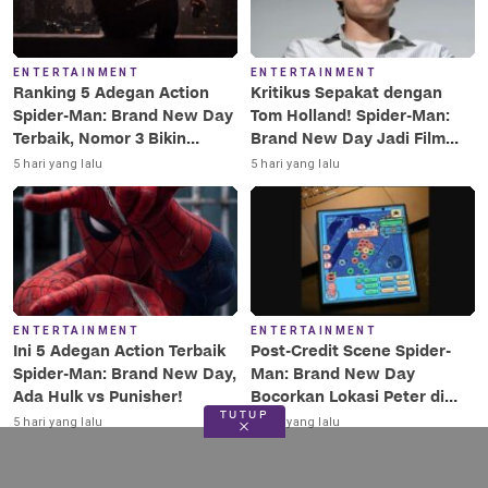
ENTERTAINMENT
ENTERTAINMENT
Ranking 5 Adegan Action
Kritikus Sepakat dengan
Spider-Man: Brand New Day
Tom Holland! Spider-Man:
Terbaik, Nomor 3 Bikin
Brand New Day Jadi Film
Terkesima!
Terbaik Era MCU
5 hari yang lalu
5 hari yang lalu
ENTERTAINMENT
ENTERTAINMENT
Ini 5 Adegan Action Terbaik
Post-Credit Scene Spider-
Spider-Man: Brand New Day,
Man: Brand New Day
Ada Hulk vs Punisher!
Bocorkan Lokasi Peter di
TUTUP
Luar Angkasa!
5 hari yang lalu
5 hari yang lalu