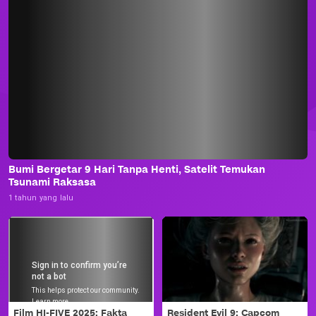
Bumi Bergetar 9 Hari Tanpa Henti, Satelit Temukan
Tsunami Raksasa
1 tahun yang lalu
Film HI-FIVE 2025: Fakta
Resident Evil 9: Capcom