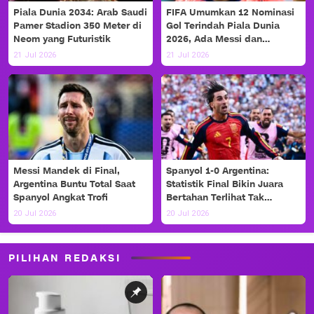
Piala Dunia 2034: Arab Saudi
FIFA Umumkan 12 Nominasi
Pamer Stadion 350 Meter di
Gol Terindah Piala Dunia
Neom yang Futuristik
2026, Ada Messi dan
Haaland!
21 Jul 2026
21 Jul 2026
Messi Mandek di Final,
Spanyol 1-0 Argentina:
Argentina Buntu Total Saat
Statistik Final Bikin Juara
Spanyol Angkat Trofi
Bertahan Terlihat Tak
Berdaya
20 Jul 2026
20 Jul 2026
PILIHAN REDAKSI