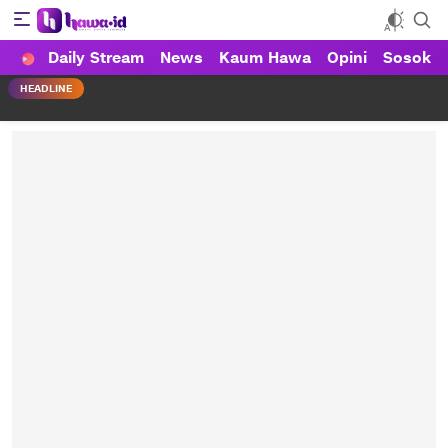
Daily Stream
News
Kaum Hawa
Opini
Sosok
HAWA
Haluan Wanita Indonesia
HEADLINE