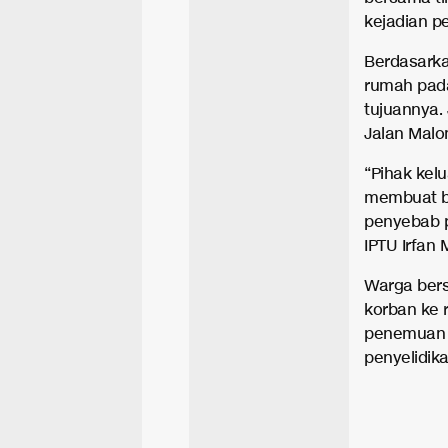
kejadian pe
Berdasarka
rumah pada
tujuannya.
Jalan Malo
“Pihak kel
membuat be
penyebab p
IPTU Irfan 
Warga bers
korban ke
penemuan m
penyelidika