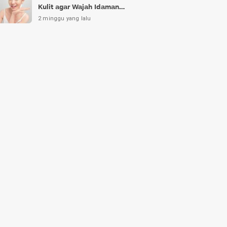
Kulit agar Wajah Idaman
Bukan Sekadar Mimpi
2 minggu yang lalu