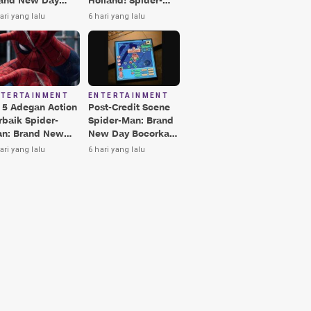
and New Day
Holland! Spider-
rbaik, Nomor 3
Man: Brand New
ari yang lalu
6 hari yang lalu
kin Terkesima!
Day Jadi Film
Terbaik Era MCU
NTERTAINMENT
ENTERTAINMENT
i 5 Adegan Action
Post-Credit Scene
rbaik Spider-
Spider-Man: Brand
n: Brand New
New Day Bocorkan
y, Ada Hulk vs
Lokasi Peter di Luar
ari yang lalu
6 hari yang lalu
nisher!
Angkasa!