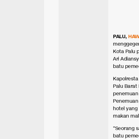
PALU,
HAW
menggegerk
Kota Palu 
Ari Adians
batu pemec
Kapolresta
Palu Barat
penemuan m
Penemuan j
hotel yang
makan mal
“Seorang s
batu pemec