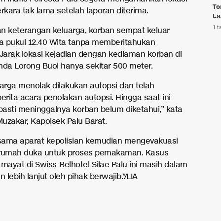
To
rkara tak lama setelah laporan diterima.
La
1 t
n keterangan keluarga, korban sempat keluar
 pukul 12.40 Wita tanpa memberitahukan
 Jarak lokasi kejadian dengan kediaman korban di
nda Lorong Buol hanya sekitar 500 meter.
uarga menolak dilakukan autopsi dan telah
rita acara penolakan autopsi. Hingga saat ini
asti meninggalnya korban belum diketahui,” kata
Muzakar, Kapolsek Palu Barat.
ama aparat kepolisian kemudian mengevakuasi
 rumah duka untuk proses pemakaman. Kasus
ayat di Swiss-Belhotel Silae Palu ini masih dalam
n lebih lanjut oleh pihak berwajib.*/LIA