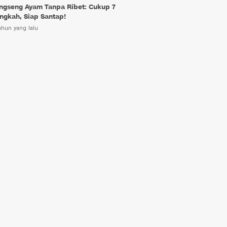
ngseng Ayam Tanpa Ribet: Cukup 7
ngkah, Siap Santap!
ahun yang lalu