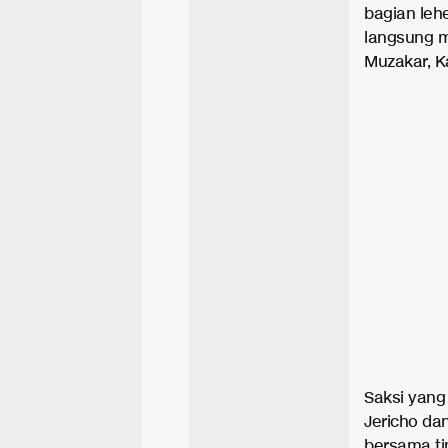
bagian leh
langsung m
Muzakar, K
Saksi yan
Jericho da
bersama ti