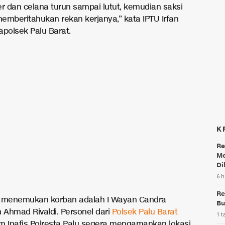
er dan celana turun sampai lutut, kemudian saksi
emberitahukan rekan kerjanya,” kata IPTU Irfan
apolsek Palu Barat.
K
Re
Me
Di
6 h
Re
g menemukan korban adalah I Wayan Candra
Bu
n Ahmad Rivaldi. Personel dari
Polsek Palu Barat
1 t
m Inafis Polresta Palu segera mengamankan lokasi