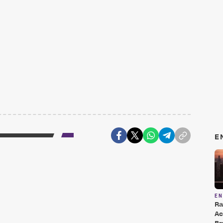
E
E
Ra
Ac