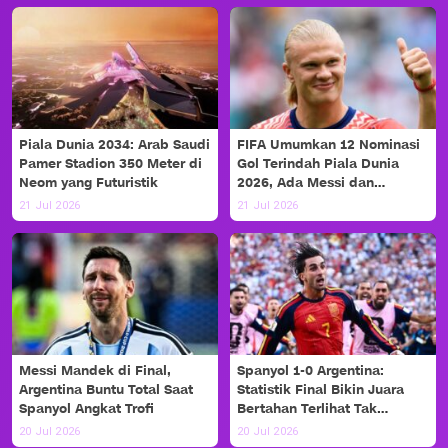
Piala Dunia 2034: Arab Saudi
FIFA Umumkan 12 Nominasi
Pamer Stadion 350 Meter di
Gol Terindah Piala Dunia
Neom yang Futuristik
2026, Ada Messi dan
Haaland!
21 Jul 2026
21 Jul 2026
Messi Mandek di Final,
Spanyol 1-0 Argentina:
Argentina Buntu Total Saat
Statistik Final Bikin Juara
Spanyol Angkat Trofi
Bertahan Terlihat Tak
Berdaya
20 Jul 2026
20 Jul 2026