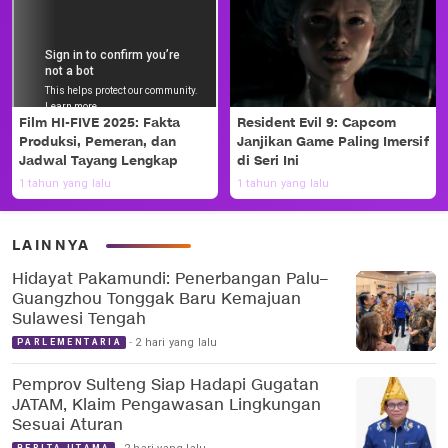
Film HI-FIVE 2025: Fakta
Resident Evil 9: Capcom
Produksi, Pemeran, dan
Janjikan Game Paling Imersif
Jadwal Tayang Lengkap
di Seri Ini
1 tahun yang lalu
1 tahun yang lalu
LAINNYA
Hidayat Pakamundi: Penerbangan Palu–
Guangzhou Tonggak Baru Kemajuan
Sulawesi Tengah
2 hari yang lalu
PARLEMENTARIA
Pemprov Sulteng Siap Hadapi Gugatan
JATAM, Klaim Pengawasan Lingkungan
Sesuai Aturan