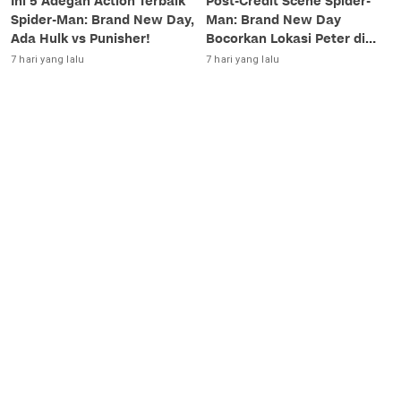
Ini 5 Adegan Action Terbaik
Post-Credit Scene Spider-
Spider-Man: Brand New Day,
Man: Brand New Day
Ada Hulk vs Punisher!
Bocorkan Lokasi Peter di
Luar Angkasa!
7 hari yang lalu
7 hari yang lalu