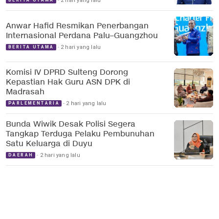
2 hari yang lalu
BERITA UTAMA
Anwar Hafid Resmikan Penerbangan
Internasional Perdana Palu–Guangzhou
2 hari yang lalu
BERITA UTAMA
Komisi IV DPRD Sulteng Dorong
Kepastian Hak Guru ASN DPK di
Madrasah
2 hari yang lalu
PARLEMENTARIA
Bunda Wiwik Desak Polisi Segera
Tangkap Terduga Pelaku Pembunuhan
Satu Keluarga di Duyu
2 hari yang lalu
DAERAH