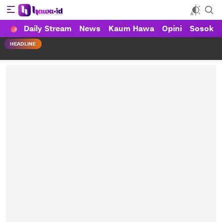
Daily Stream
News
Kaum Hawa
Opini
Sosok
HAWA
Haluan Wanita Indonesia
HEADLINE