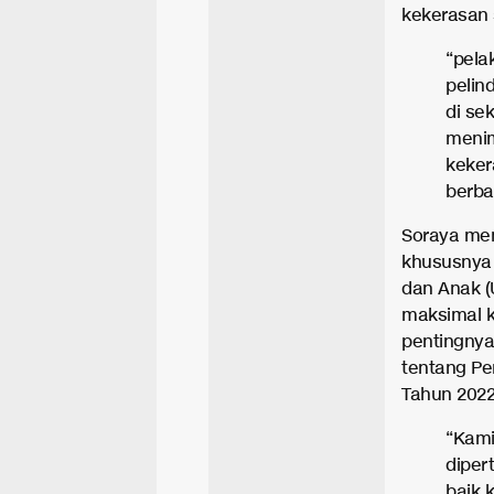
kekerasan 
“pela
pelin
di se
menim
keker
berba
Soraya men
khususnya 
dan Anak (
maksimal k
pentingny
tentang P
Tahun 2022
“Kami
diper
baik 