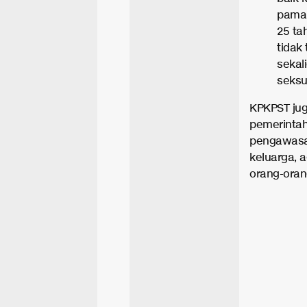
paman
25 ta
tidak
sekal
seksua
KPKPST ju
pemerintah
pengawasan
keluarga, 
orang-oran