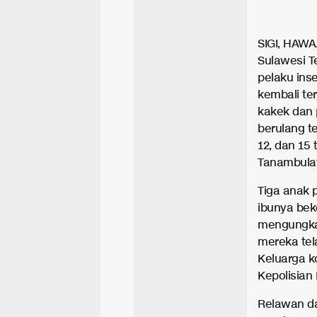
SIGI, HAWA
Sulawesi T
pelaku inse
kembali te
kakek dan 
berulang t
12, dan 15
Tanambulav
Tiga anak 
ibunya beke
mengungka
mereka tel
Keluarga k
Kepolisian
Relawan da