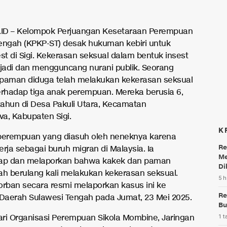
.ID – Kelompok Perjuangan Kesetaraan Perempuan
engah (KPKP-ST) desak hukuman kebiri untuk
st di Sigi. Kekerasan seksual dalam bentuk insest
rjadi dan mengguncang nurani publik. Seorang
paman diduga telah melakukan kekerasan seksual
erhadap tiga anak perempuan. Mereka berusia 6,
 tahun di Desa Pakuli Utara, Kecamatan
a, Kabupaten Sigi.
K
perempuan yang diasuh oleh neneknya karena
Re
rja sebagai buruh migran di Malaysia. Ia
Me
p dan melaporkan bahwa kakek dan paman
Di
ah berulang kali melakukan kekerasan seksual.
5 h
orban secara resmi melaporkan kasus ini ke
Re
 Daerah Sulawesi Tengah pada Jumat, 23 Mei 2025.
Bu
ri Organisasi Perempuan Sikola Mombine, Jaringan
1 t