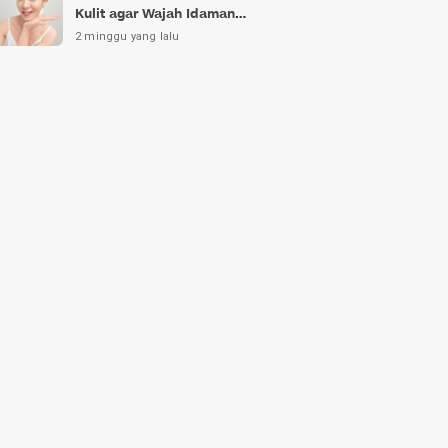
Kulit agar Wajah Idaman
Bukan Sekadar Mimpi
2 minggu yang lalu