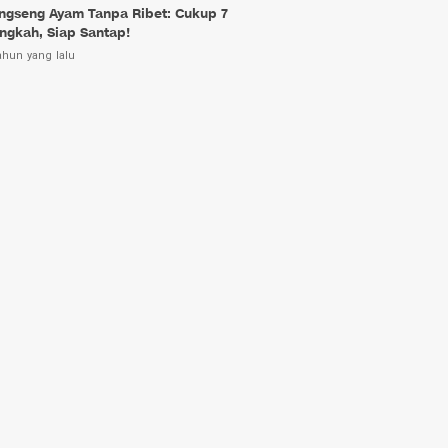
ngseng Ayam Tanpa Ribet: Cukup 7
ngkah, Siap Santap!
ahun yang lalu