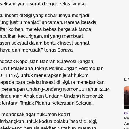
seksual yang sarat dengan relasi kuasa.
ku insest di Sigi yang seharusnya menjadi
dung justru menjadi ancaman. Karena berada
kitar korban, mereka bebas bergerak tanpa
bulkan kecurigaan. Ini yang membuat
asan seksual dalam bentuk insest sangat
haya dan merusak,” tegas Soraya.
desak Kepolisian Daerah Sulawesi Tengah,
Unit Pelaksana Teknis Perlindungan Perempuan
UPT PPA), untuk menerapkan jerat hukum
E
epada para pelaku insest di Sigi. Ia menekankan
a penerapan Undang-Undang Nomor 35 Tahun 2014
erlindungan Anak dan Undang-Undang Nomor 12
 tentang Tindak Pidana Kekerasan Seksual.
 mendesak agar hukuman kebiri
E
Ra
timbangkan untuk kedua pelaku insest di Sigi,
Ac
kakek yang berusia sekitar 70 tahun, maupun