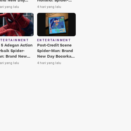
and New Day
Holland! Spider-
rbaik, Nomor 3
Man: Brand New
ari yang lalu
4 hari yang lalu
kin Terkesima!
Day Jadi Film
Terbaik Era MCU
NTERTAINMENT
ENTERTAINMENT
i 5 Adegan Action
Post-Credit Scene
rbaik Spider-
Spider-Man: Brand
n: Brand New
New Day Bocorkan
y, Ada Hulk vs
Lokasi Peter di Luar
ari yang lalu
4 hari yang lalu
nisher!
Angkasa!