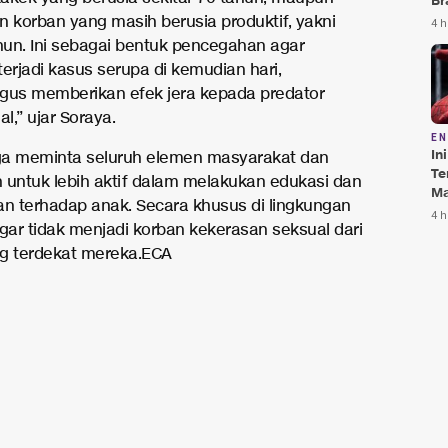
Br
Te
 korban yang masih berusia produktif, yakni
4 h
Bi
hun. Ini sebagai bentuk pencegahan agar
 terjadi kasus serupa di kemudian hari,
igus memberikan efek jera kepada predator
l,” ujar Soraya.
E
In
ga meminta seluruh elemen masyarakat dan
Te
 untuk lebih aktif dalam melakukan edukasi dan
Ma
 terhadap anak. Secara khusus di lingkungan
Da
4 h
agar tidak menjadi korban kekerasan seksual dari
Pu
g terdekat mereka.ECA