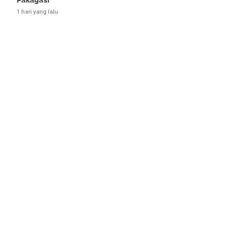
Pakagasi
1 hari yang lalu