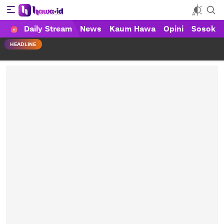
Daily Stream
News
Kaum Hawa
Opini
Sosok
HAWA
Haluan Wanita Indonesia
HEADLINE