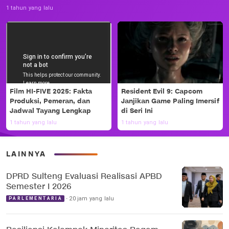
1 tahun yang lalu
Film HI-FIVE 2025: Fakta
Resident Evil 9: Capcom
Produksi, Pemeran, dan
Janjikan Game Paling Imersif
Jadwal Tayang Lengkap
di Seri Ini
1 tahun yang lalu
1 tahun yang lalu
LAINNYA
DPRD Sulteng Evaluasi Realisasi APBD
Semester I 2026
20 jam yang lalu
PARLEMENTARIA