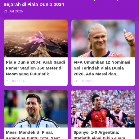
Sejarah di Piala Dunia 2034
21 Jul 2026
Piala Dunia 2034: Arab Saudi
FIFA Umumkan 12 Nominasi
Pamer Stadion 350 Meter di
Gol Terindah Piala Dunia
Neom yang Futuristik
2026, Ada Messi dan
Haaland!
21 Jul 2026
21 Jul 2026
Messi Mandek di Final,
Spanyol 1-0 Argentina:
Argentina Buntu Total Saat
Statistik Final Bikin Juara