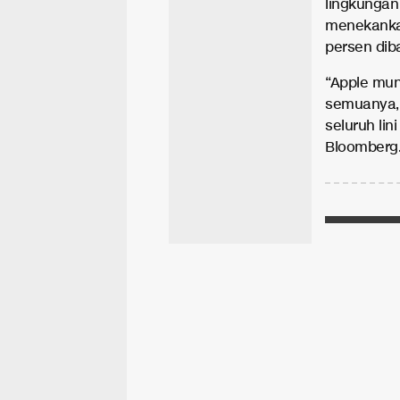
lingkungan
menekanka
persen dib
“Apple mun
semuanya,
seluruh lin
Bloomberg