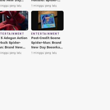
and New Day
Holland! Spider-
rbaik, Nomor 3
Man: Brand New
minggu yang lalu
1 minggu yang lalu
kin Terkesima!
Day Jadi Film
Terbaik Era MCU
NTERTAINMENT
ENTERTAINMENT
i 5 Adegan Action
Post-Credit Scene
rbaik Spider-
Spider-Man: Brand
n: Brand New
New Day Bocorkan
y, Ada Hulk vs
Lokasi Peter di Luar
minggu yang lalu
1 minggu yang lalu
nisher!
Angkasa!