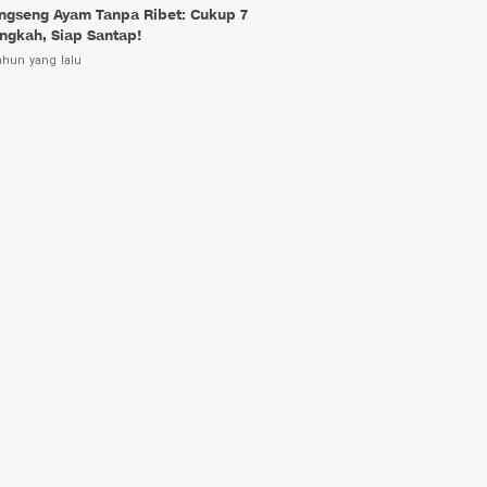
ngseng Ayam Tanpa Ribet: Cukup 7
ngkah, Siap Santap!
ahun yang lalu