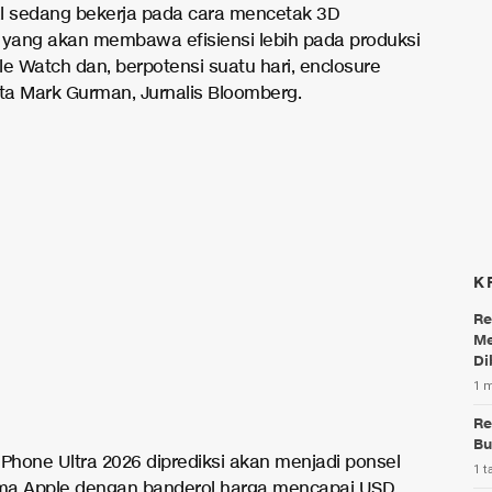
l sedang bekerja pada cara mencetak 3D
 yang akan membawa efisiensi lebih pada produksi
le Watch dan, berpotensi suatu hari, enclosure
ata Mark Gurman, Jurnalis Bloomberg.
K
Re
Me
Di
1 
Re
Bu
iPhone Ultra 2026 diprediksi akan menjadi ponsel
1 t
ama Apple dengan banderol harga mencapai USD