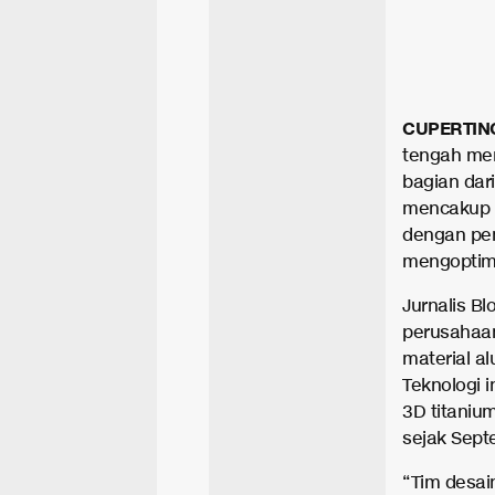
CUPERTIN
tengah men
bagian dar
mencakup M
dengan pe
mengoptima
Jurnalis 
perusahaa
material a
Teknologi 
3D titaniu
sejak Sept
“Tim desa