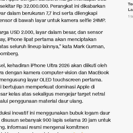
To
sekitar Rp 32.000.000. Perangkat ini dikabarkan
La
yar dalam berukuran 7,7 inci serta dilengkapi
1 t
sensor di bawah layar untuk kamera selfie 24MP.
rga USD 2.000, layar dalam besar, dan sensor
lay, iPhone lipat pertama akan menciptakan
tas seluruh lineup lainnya,” kata Mark Gurman,
loomberg.
el, kehadiran iPhone Ultra 2026 akan diikuti oleh
tra dengan kamera computer-vision dan MacBook
 mengusung layar OLED touchscreen pertama.
ni bertujuan memperkuat dominasi Apple di
ar kelas atas sekaligus mengejar target netral
alui penggunaan material daur ulang.
duksi inovatif ini menggunakan bubuk logam daur
 disusun sebanyak 900 lapis selama 20 jam untuk
ing. Informasi resmi mengenai komitmen