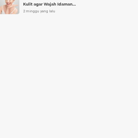
Kulit agar Wajah Idaman
Bukan Sekadar Mimpi
2 minggu yang lalu