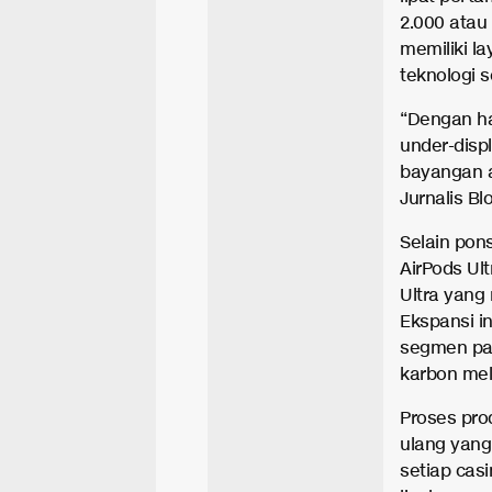
2.000 atau 
memiliki la
teknologi 
“Dengan ha
under-disp
bayangan a
Jurnalis B
Selain pons
AirPods Ul
Ultra yang
Ekspansi i
segmen pas
karbon mel
Proses pro
ulang yang
setiap cas