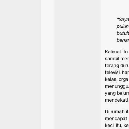
“Saya
puluh
butuh
benar
Kalimat itu
sambil mem
terang di 
televisi, h
kelas, orga
menunggu. 
yang belum
mendekati 
Di rumah it
mendapat ri
kecil itu,