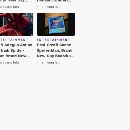
and New Day
Holland! Spider-
rbaik, Nomor 3
Man: Brand New
ari yang lalu
4 hari yang lalu
kin Terkesima!
Day Jadi Film
Terbaik Era MCU
NTERTAINMENT
ENTERTAINMENT
i 5 Adegan Action
Post-Credit Scene
rbaik Spider-
Spider-Man: Brand
n: Brand New
New Day Bocorkan
y, Ada Hulk vs
Lokasi Peter di Luar
ari yang lalu
4 hari yang lalu
nisher!
Angkasa!