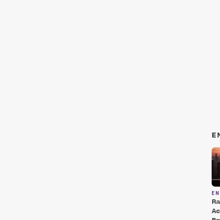
E
E
Ra
Ac