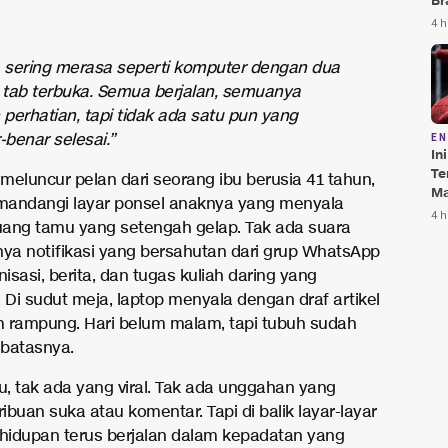
Br
Te
4 h
Bi
 sering merasa seperti komputer dengan dua
 tab terbuka. Semua berjalan, semuanya
 perhatian, tapi tidak ada satu pun yang
-benar selesai.”
E
In
Te
 meluncur pelan dari seorang ibu berusia 41 tahun,
Ma
andangi layar ponsel anaknya yang menyala
Da
4 h
ruang tamu yang setengah gelap. Tak ada suara
Pu
anya notifikasi yang bersahutan dari grup WhatsApp
nisasi, berita, dan tugas kuliah daring yang
Di sudut meja, laptop menyala dengan draf artikel
 rampung. Hari belum malam, tapi tubuh sudah
batasnya.
u, tak ada yang viral. Tak ada unggahan yang
buan suka atau komentar. Tapi di balik layar-layar
 kehidupan terus berjalan dalam kepadatan yang