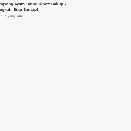
ngseng Ayam Tanpa Ribet: Cukup 7
ngkah, Siap Santap!
ahun yang lalu