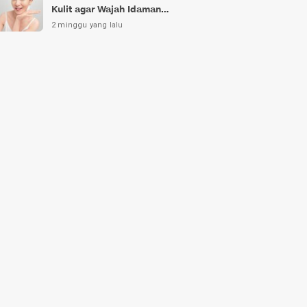
Kulit agar Wajah Idaman
Bukan Sekadar Mimpi
2 minggu yang lalu