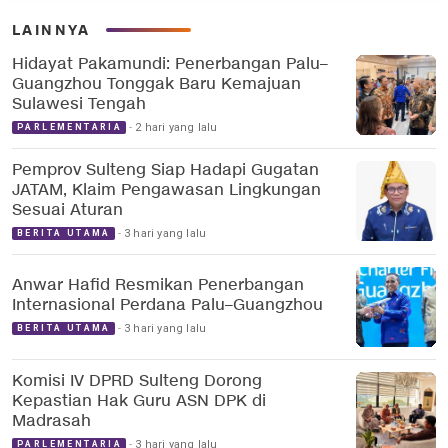
LAINNYA
Hidayat Pakamundi: Penerbangan Palu–
Guangzhou Tonggak Baru Kemajuan
Sulawesi Tengah
2 hari yang lalu
PARLEMENTARIA
Pemprov Sulteng Siap Hadapi Gugatan
JATAM, Klaim Pengawasan Lingkungan
Sesuai Aturan
3 hari yang lalu
BERITA UTAMA
Anwar Hafid Resmikan Penerbangan
Internasional Perdana Palu–Guangzhou
3 hari yang lalu
BERITA UTAMA
Komisi IV DPRD Sulteng Dorong
Kepastian Hak Guru ASN DPK di
Madrasah
3 hari yang lalu
PARLEMENTARIA