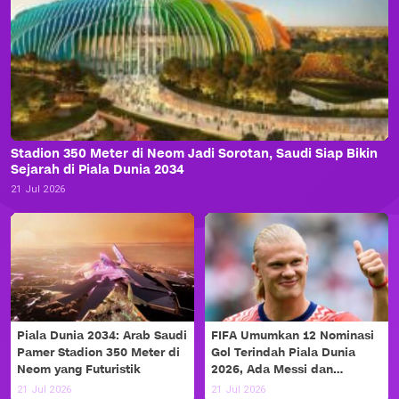
Stadion 350 Meter di Neom Jadi Sorotan, Saudi Siap Bikin
Sejarah di Piala Dunia 2034
21 Jul 2026
Piala Dunia 2034: Arab Saudi
FIFA Umumkan 12 Nominasi
Pamer Stadion 350 Meter di
Gol Terindah Piala Dunia
Neom yang Futuristik
2026, Ada Messi dan
Haaland!
21 Jul 2026
21 Jul 2026