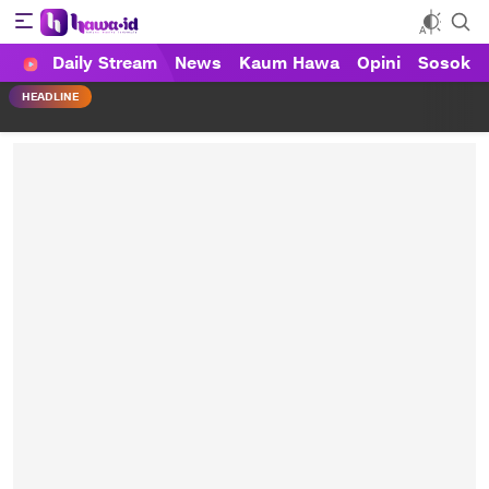
Daily Stream
News
Kaum Hawa
Opini
Sosok
HAWA
Haluan Wanita Indonesia
HEADLINE