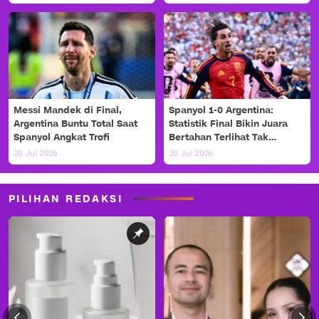
Messi Mandek di Final,
Spanyol 1-0 Argentina:
Argentina Buntu Total Saat
Statistik Final Bikin Juara
Spanyol Angkat Trofi
Bertahan Terlihat Tak
Berdaya
20 Jul 2026
20 Jul 2026
PILIHAN REDAKSI