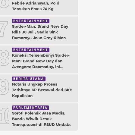
6
Febrie Adriansyah, Polri
Temukan Emas 74 Kg
7
ENTERTAINMENT
Spider-Man: Brand New Day
Rilis 30 Juli, Sadie Sink
Rumornya Jean Grey X-Men
8
ENTERTAINMENT
Koneksi Tersembunyi Spider-
Man: Brand New Day dan
Avengers: Doomsday, Ini
Buktinya!
9
BERITA UTAMA
Notaris Ungkap Proses
Terbitnya SP Berawal dari SKH
Kepolisian
10
PARLEMENTARIA
Soroti Polemik Jasa Medis,
Bunda Wiwik Desak
Transparansi di RSUD Undata