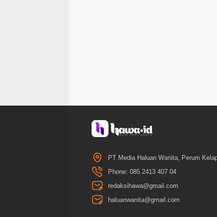
PT Media Haluan Wanita, Perum Kelap
Phone: 085 2413 407 04
redaksihawa@gmail.com
haluanwanita@gmail.com