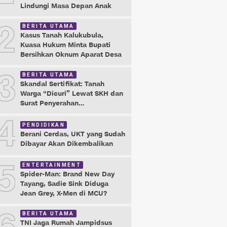
Lindungi Masa Depan Anak
2
BERITA UTAMA
Kasus Tanah Kalukubula,
Kuasa Hukum Minta Bupati
Bersihkan Oknum Aparat Desa
3
BERITA UTAMA
Skandal Sertifikat: Tanah
Warga “Dicuri” Lewat SKH dan
Surat Penyerahan
Maladministrasi
4
PENDIDIKAN
Berani Cerdas, UKT yang Sudah
Dibayar Akan Dikembalikan
5
ENTERTAINMENT
Spider-Man: Brand New Day
Tayang, Sadie Sink Diduga
Jean Grey, X-Men di MCU?
BERITA UTAMA
TNI Jaga Rumah Jampidsus