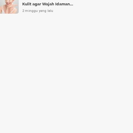
Kulit agar Wajah Idaman
Bukan Sekadar Mimpi
2 minggu yang lalu