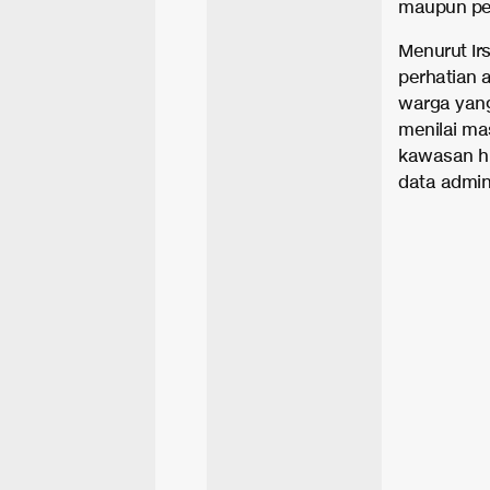
maupun pem
Menurut Ir
perhatian 
warga yang
menilai ma
kawasan hu
data admin