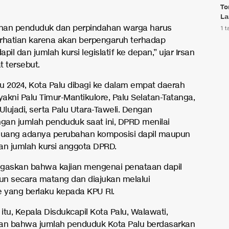
To
La
han penduduk dan perpindahan warga harus
1 t
rhatian karena akan berpengaruh terhadap
pil dan jumlah kursi legislatif ke depan,” ujar Irsan
t tersebut.
u 2024, Kota Palu dibagi ke dalam empat daerah
yakni Palu Timur-Mantikulore, Palu Selatan-Tatanga,
Ulujadi, serta Palu Utara-Taweli. Dengan
an jumlah penduduk saat ini, DPRD menilai
luang adanya perubahan komposisi dapil maupun
n jumlah kursi anggota DPRD.
gaskan bahwa kajian mengenai penataan dapil
sun secara matang dan diajukan melalui
yang berlaku kepada KPU RI.
tu, Kepala Disdukcapil Kota Palu, Walawati,
n bahwa jumlah penduduk Kota Palu berdasarkan