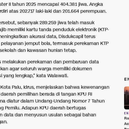
ter II tahun 2025 mencapai 404.381 jiwa. Angka
rdiri atas 202.717 laki-laki dan 201.664 perempuan.
tersebut, sebanyak 289.259 jiwa telah masuk
jib memiliki kartu tanda penduduk elektronik (KTP-
meningkatkan akurasi data, Disdukcapil terus
pelayanan jemput bola, termasuk perekaman KTP
-sekolah dan kawasan hunian tetap.
us melakukan perekaman dan pembaruan data
an agar seluruh warga memiliki dokumen
i yang lengkap,” kata Walawati.
E
Kota Palu, Idrus, menjelaskan bahwa kewenangan
daerah pemilihan berada di tangan KPU RI
na diatur dalam Undang-Undang Nomor 7 Tahun
ng Pemilu. Adapun KPU daerah bertugas
E
n data dan menyusun usulan sebagai bahan
Ra
gan.
Ac