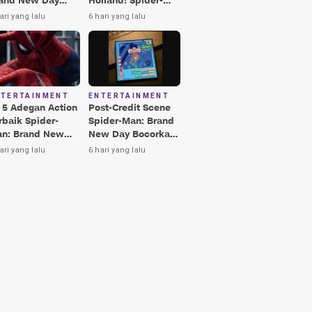
and New Day
Holland! Spider-
rbaik, Nomor 3
Man: Brand New
ari yang lalu
6 hari yang lalu
kin Terkesima!
Day Jadi Film
Terbaik Era MCU
NTERTAINMENT
ENTERTAINMENT
i 5 Adegan Action
Post-Credit Scene
rbaik Spider-
Spider-Man: Brand
n: Brand New
New Day Bocorkan
y, Ada Hulk vs
Lokasi Peter di Luar
ari yang lalu
6 hari yang lalu
nisher!
Angkasa!