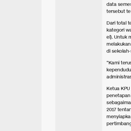
data semes
tersebut te
Dari total 
kategori wa
el). Untuk 
melakukan 
di sekolah
“Kami ter
kependuduk
administras
Ketua KPU 
penetapan 
sebagaima
2017 tenta
menyiapka
pertimban