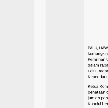
PALU, HAW
kemungkina
Pemilihan 
dalam rapa
Palu, Bada
Kependuduk
Ketua Komi
penataan d
jumlah pen
Kondisi te