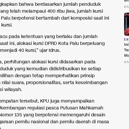
Br
gkapkan bahwa berdasarkan jumlah penduduk
Te
6 h
ang telah melampaui 400 ribu jiwa, jumlah kursi
Bi
Palu berpotensi bertambah dari komposisi saat ini
kursi.
acu pada ketentuan yang berlaku dan jumlah
E
aat ini, alokasi kursi DPRD Kota Palu berpeluang
In
Te
enjadi 40 kursi,” ujar Idrus.
Ma
Da
a, perhitungan alokasi kursi didasarkan pada
6 h
Pu
duduk yang kemudian didistribusikan ke setiap
ilihan dengan tetap memperhatikan prinsip
nilai suara, proporsionalitas, serta keseimbangan
i wilayah.
empatan tersebut, KPU juga menyampaikan
rkembangan regulasi pasca Putusan Mahkamah
 Nomor 135 yang berpotensi memengaruhi desain
araan pemilu nasional dan pemilu daerah di masa
.