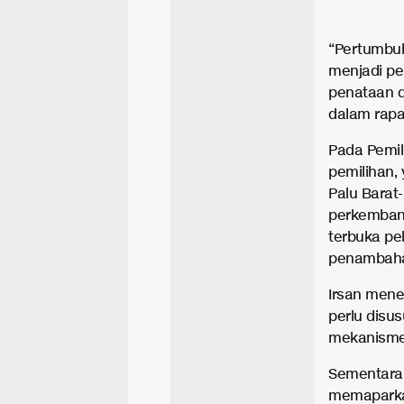
“Pertumbu
menjadi pe
penataan da
dalam rapa
Pada Pemil
pemilihan, 
Palu Barat-
perkembang
terbuka pe
penambaha
Irsan mene
perlu disu
mekanisme 
Sementara i
memaparka