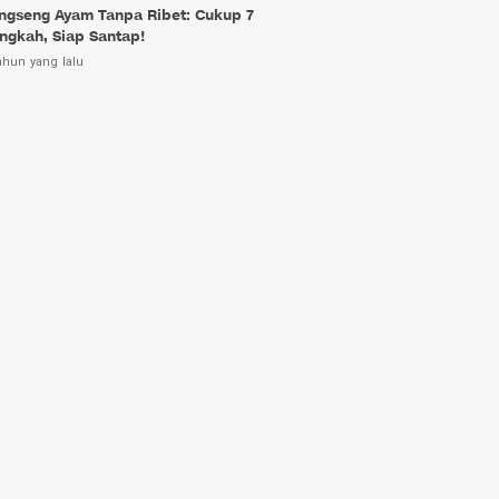
ngseng Ayam Tanpa Ribet: Cukup 7
ngkah, Siap Santap!
ahun yang lalu