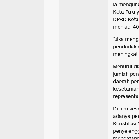
Ia mengun
Kota Palu y
DPRD Kota 
menjadi 40 
“Jika meng
penduduk s
meningkat m
Menurut di
jumlah pen
daerah pem
kesetaraan 
representas
Dalam kes
adanya pe
Konstitusi
penyelengg
mendatang