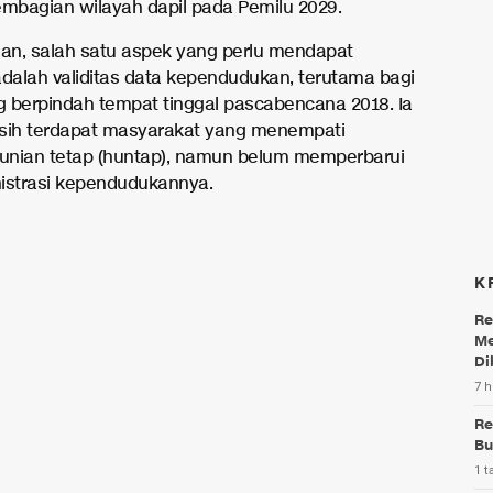
bagian wilayah dapil pada Pemilu 2029.
san, salah satu aspek yang perlu mendapat
adalah validitas data kependudukan, terutama bagi
 berpindah tempat tinggal pascabencana 2018. Ia
sih terdapat masyarakat yang menempati
nian tetap (huntap), namun belum memperbarui
istrasi kependudukannya.
K
Re
Me
Di
7 h
Re
Bu
1 t