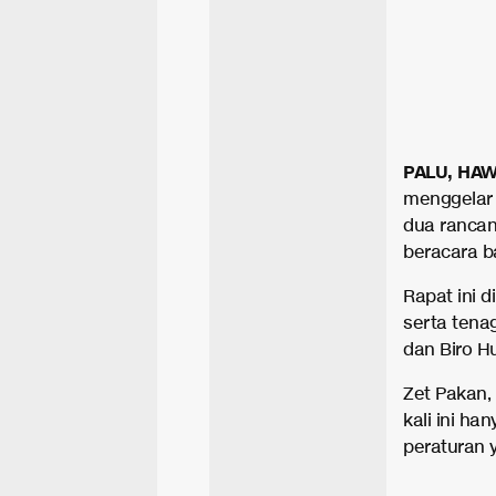
PALU, HA
menggelar 
dua rancan
beracara b
Rapat ini d
serta tena
dan Biro H
Zet Pakan
kali ini h
peraturan 