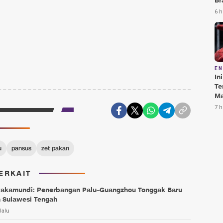
Br
Te
6 h
Bi
E
In
Te
Ma
Da
7 h
Pu
u
pansus
zet pakan
ERKAIT
Pakamundi: Penerbangan Palu–Guangzhou Tonggak Baru
 Sulawesi Tengah
lalu