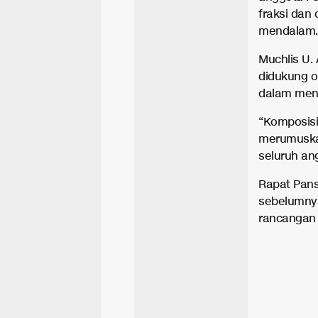
fraksi dan
mendalam.
Muchlis U
didukung o
dalam meny
“Komposisi
merumuska
seluruh an
Rapat Pans
sebelumny
rancangan 