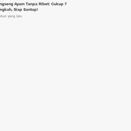
ngseng Ayam Tanpa Ribet: Cukup 7
ngkah, Siap Santap!
ahun yang lalu