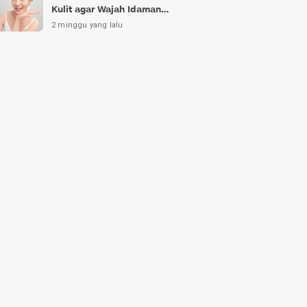
Kulit agar Wajah Idaman
Bukan Sekadar Mimpi
2 minggu yang lalu