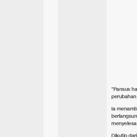
“Pansus ha
perubahan 
Ia menamb
berlangsun
menyelesai
Dikutip dar