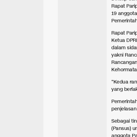
Rapat Parip
19 anggota
Pemerintah
Rapat Parip
Ketua DPRD
dalam sida
yakni Ranc
Rancangan 
Kehormata
“Kedua ran
yang berla
Pemerintah
penjelasan
Sebagai ti
(Pansus) u
anggota Pan