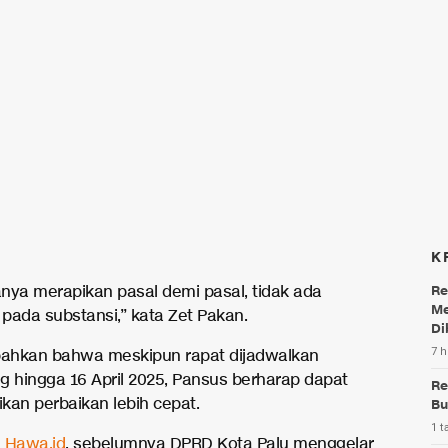
K
nya merapikan pasal demi pasal, tidak ada
Re
Me
pada substansi,” kata Zet Pakan.
Di
7 h
ahkan bahwa meskipun rapat dijadwalkan
g hingga 16 April 2025, Pansus berharap dapat
Re
kan perbaikan lebih cepat.
Bu
1 t
i
Hawa.id
, sebelumnya DPRD Kota Palu menggelar