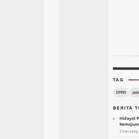
TAG
DPRD
pal
BERITA T
Hidayat 
Kemajuan
2 hari yang 