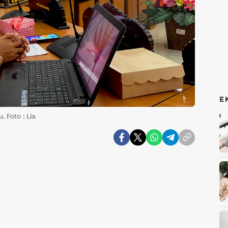
E
 Foto : Lia