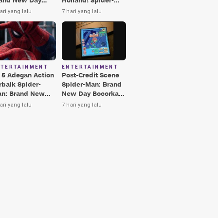
and New Day
Holland! Spider-
rbaik, Nomor 3
Man: Brand New
ari yang lalu
7 hari yang lalu
kin Terkesima!
Day Jadi Film
Terbaik Era MCU
NTERTAINMENT
ENTERTAINMENT
i 5 Adegan Action
Post-Credit Scene
rbaik Spider-
Spider-Man: Brand
n: Brand New
New Day Bocorkan
y, Ada Hulk vs
Lokasi Peter di Luar
ari yang lalu
7 hari yang lalu
nisher!
Angkasa!