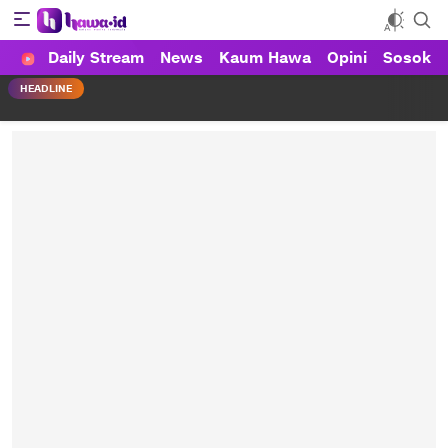
Daily Stream
News
Kaum Hawa
Opini
Sosok
HAWA
Haluan Wanita Indonesia
HEADLINE