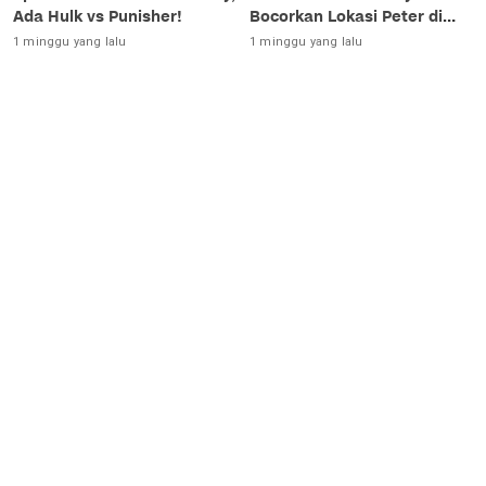
Ada Hulk vs Punisher!
Bocorkan Lokasi Peter di
Luar Angkasa!
1 minggu yang lalu
1 minggu yang lalu