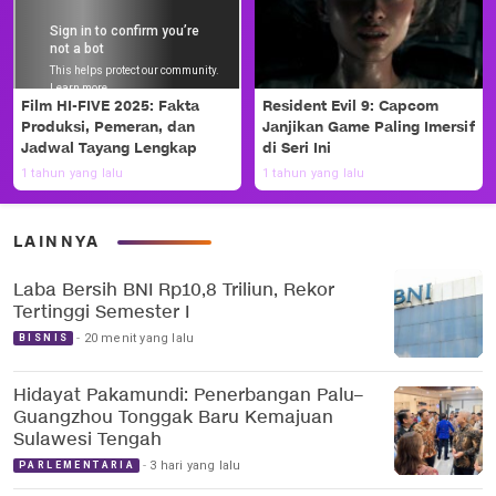
Film HI-FIVE 2025: Fakta
Resident Evil 9: Capcom
Produksi, Pemeran, dan
Janjikan Game Paling Imersif
Jadwal Tayang Lengkap
di Seri Ini
1 tahun yang lalu
1 tahun yang lalu
LAINNYA
Laba Bersih BNI Rp10,8 Triliun, Rekor
Tertinggi Semester I
20 menit yang lalu
BISNIS
Hidayat Pakamundi: Penerbangan Palu–
Guangzhou Tonggak Baru Kemajuan
Sulawesi Tengah
3 hari yang lalu
PARLEMENTARIA