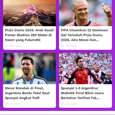
Piala Dunia 2034: Arab Saudi
FIFA Umumkan 12 Nominasi
Pamer Stadion 350 Meter di
Gol Terindah Piala Dunia
Neom yang Futuristik
2026, Ada Messi dan
Haaland!
21 Jul 2026
21 Jul 2026
Messi Mandek di Final,
Spanyol 1-0 Argentina:
Argentina Buntu Total Saat
Statistik Final Bikin Juara
Spanyol Angkat Trofi
Bertahan Terlihat Tak
Berdaya
20 Jul 2026
20 Jul 2026