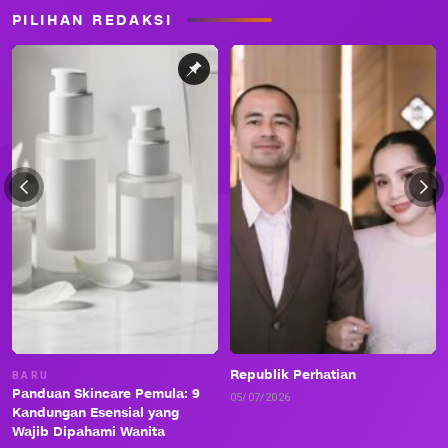
PILIHAN REDAKSI
Republik Perhatian
BARU
Panduan Skincare Pemula: 9
05/07/2026
Kandungan Esensial yang
Wajib Dipahami Wanita