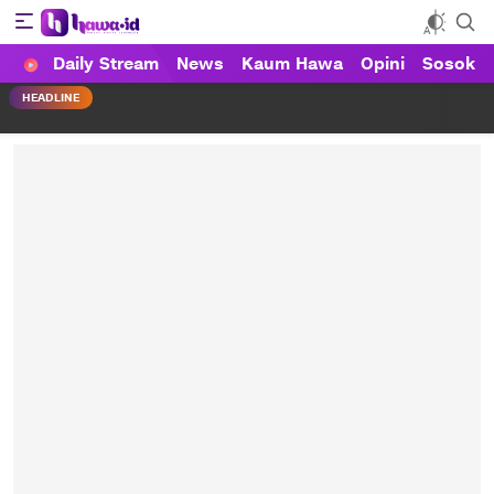
Daily Stream
News
Kaum Hawa
Opini
Sosok
HAWA
Haluan Wanita Indonesia
HEADLINE