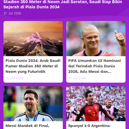
Stadion 350 Meter di Neom Jadi Sorotan, Saudi Siap Bikin
Sejarah di Piala Dunia 2034
21 Jul 2026
Piala Dunia 2034: Arab Saudi
FIFA Umumkan 12 Nominasi
Pamer Stadion 350 Meter di
Gol Terindah Piala Dunia
Neom yang Futuristik
2026, Ada Messi dan
Haaland!
21 Jul 2026
21 Jul 2026
Messi Mandek di Final,
Spanyol 1-0 Argentina: