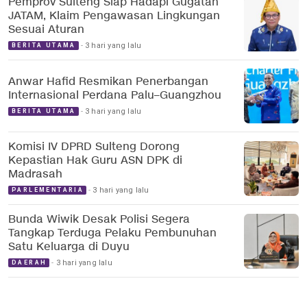
Pemprov Sulteng Siap Hadapi Gugatan
JATAM, Klaim Pengawasan Lingkungan
Sesuai Aturan
3 hari yang lalu
BERITA UTAMA
Anwar Hafid Resmikan Penerbangan
Internasional Perdana Palu–Guangzhou
3 hari yang lalu
BERITA UTAMA
Komisi IV DPRD Sulteng Dorong
Kepastian Hak Guru ASN DPK di
Madrasah
3 hari yang lalu
PARLEMENTARIA
Bunda Wiwik Desak Polisi Segera
Tangkap Terduga Pelaku Pembunuhan
Satu Keluarga di Duyu
3 hari yang lalu
DAERAH