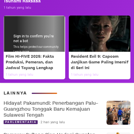
Tsunami Raksasa
1 tahun yang lalu
Film HI-FIVE 2025: Fakta
Resident Evil 9: Capcom
Produksi, Pemeran, dan
Janjikan Game Paling Imersif
Jadwal Tayang Lengkap
di Seri Ini
1 tahun yang lalu
1 tahun yang lalu
LAINNYA
Hidayat Pakamundi: Penerbangan Palu–
Guangzhou Tonggak Baru Kemajuan
Sulawesi Tengah
2 hari yang lalu
PARLEMENTARIA