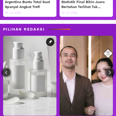
Argentina Buntu Total Saat
Statistik Final Bikin Juara
Spanyol Angkat Trofi
Bertahan Terlihat Tak
Berdaya
20 Jul 2026
20 Jul 2026
PILIHAN REDAKSI