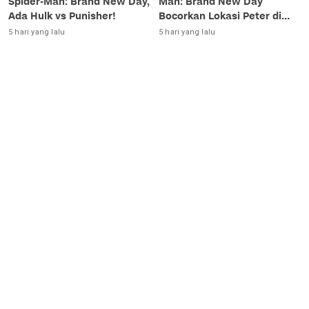
Spider-Man: Brand New Day,
Man: Brand New Day
Ada Hulk vs Punisher!
Bocorkan Lokasi Peter di
Luar Angkasa!
5 hari yang lalu
5 hari yang lalu