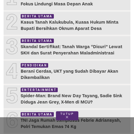
Fokus Lindungi Masa Depan Anak
2
BERITA UTAMA
Kasus Tanah Kalukubula, Kuasa Hukum Minta
Bupati Bersihkan Oknum Aparat Desa
3
BERITA UTAMA
Skandal Sertifikat: Tanah Warga “Dicuri” Lewat
SKH dan Surat Penyerahan Maladministrasi
4
PENDIDIKAN
Berani Cerdas, UKT yang Sudah Dibayar Akan
Dikembalikan
5
ENTERTAINMENT
Spider-Man: Brand New Day Tayang, Sadie Sink
Diduga Jean Grey, X-Men di MCU?
6
TUTUP
BERITA UTAMA
TNI Jaga Rumah Jampidsus Febrie Adriansyah,
Polri Temukan Emas 74 Kg