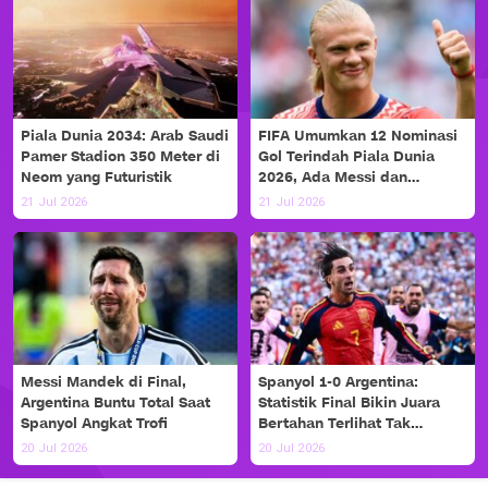
Piala Dunia 2034: Arab Saudi
FIFA Umumkan 12 Nominasi
Pamer Stadion 350 Meter di
Gol Terindah Piala Dunia
Neom yang Futuristik
2026, Ada Messi dan
Haaland!
21 Jul 2026
21 Jul 2026
Messi Mandek di Final,
Spanyol 1-0 Argentina:
Argentina Buntu Total Saat
Statistik Final Bikin Juara
Spanyol Angkat Trofi
Bertahan Terlihat Tak
Berdaya
20 Jul 2026
20 Jul 2026