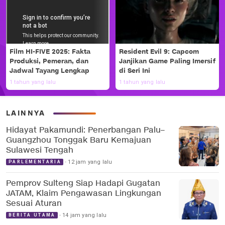
Film HI-FIVE 2025: Fakta
Resident Evil 9: Capcom
Produksi, Pemeran, dan
Janjikan Game Paling Imersif
Jadwal Tayang Lengkap
di Seri Ini
1 tahun yang lalu
1 tahun yang lalu
LAINNYA
Hidayat Pakamundi: Penerbangan Palu–
Guangzhou Tonggak Baru Kemajuan
Sulawesi Tengah
12 jam yang lalu
PARLEMENTARIA
Pemprov Sulteng Siap Hadapi Gugatan
JATAM, Klaim Pengawasan Lingkungan
Sesuai Aturan
14 jam yang lalu
BERITA UTAMA