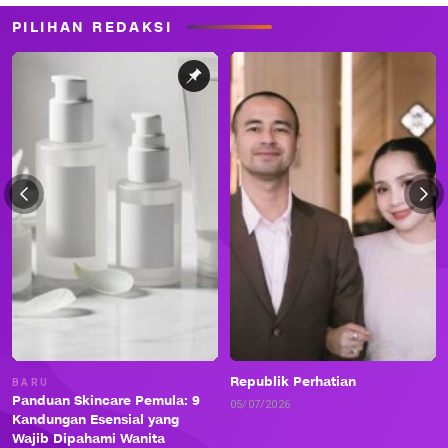
PILIHAN REDAKSI
Republik Perhatian
BARU
Panduan Skincare Pemula: 9
05/07/2026
Kandungan Esensial yang
Wajib Dipahami Wanita