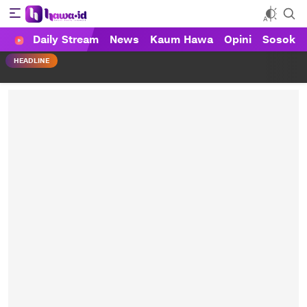
Daily Stream
News
Kaum Hawa
Opini
Sosok
HAWA
Haluan Wanita Indonesia
HEADLINE