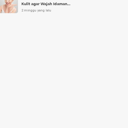
Kulit agar Wajah Idaman
Bukan Sekadar Mimpi
2 minggu yang lalu