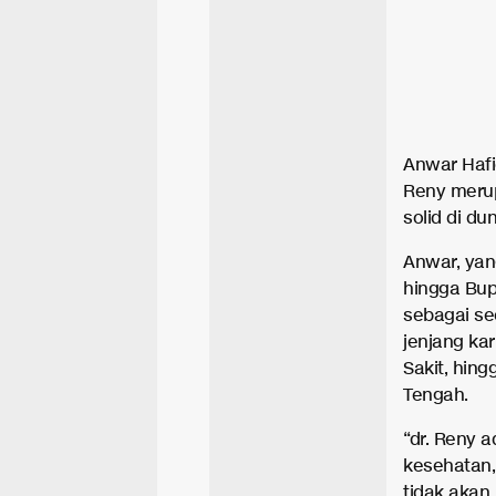
Anwar Hafi
Reny merup
solid di du
Anwar, yan
hingga Bup
sebagai se
jenjang ka
Sakit, hin
Tengah.
“dr. Reny ad
kesehatan, 
tidak akan