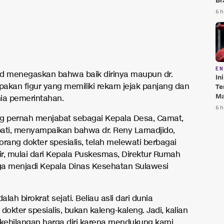
Br
Te
6 h
Bi
E
d menegaskan bahwa baik dirinya maupun dr.
In
akan figur yang memiliki rekam jejak panjang dan
Te
Ma
nia pemerintahan.
Da
6 h
Pu
g pernah menjabat sebagai Kepala Desa, Camat,
ati, menyampaikan bahwa dr. Reny Lamadjido,
orang dokter spesialis, telah melewati berbagai
rir, mulai dari Kepala Puskesmas, Direktur Rumah
gga menjadi Kepala Dinas Kesehatan Sulawesi
alah birokrat sejati. Beliau asli dari dunia
dokter spesialis, bukan kaleng-kaleng. Jadi, kalian
 kehilangan harga diri karena mendukung kami.