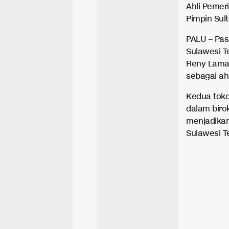
Ahli Pemer
Pimpin Sul
PALU – Pas
Sulawesi T
Reny Lamad
sebagai ah
Kedua toko
dalam birok
menjadikan
Sulawesi T