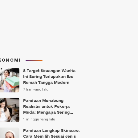
KONOMI
8 Target Keuangan Wanita
Ini Sering Terlupakan Ibu
Rumah Tangga Modern
7 hari yang lalu
Panduan Menabung
Realistis untuk Pekerja
Muda: Mengapa Sering
Gagal?
1 minggu yang lalu
Panduan Lengkap Skincare:
Cara Memilih Sesuai Jenis