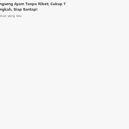
ngseng Ayam Tanpa Ribet: Cukup 7
ngkah, Siap Santap!
ahun yang lalu