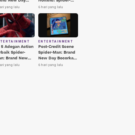
and New Day
Holland! Spider-
rbaik, Nomor 3
Man: Brand New
ari yang lalu
6 hari yang lalu
kin Terkesima!
Day Jadi Film
Terbaik Era MCU
NTERTAINMENT
ENTERTAINMENT
i 5 Adegan Action
Post-Credit Scene
rbaik Spider-
Spider-Man: Brand
n: Brand New
New Day Bocorkan
y, Ada Hulk vs
Lokasi Peter di Luar
ari yang lalu
6 hari yang lalu
nisher!
Angkasa!