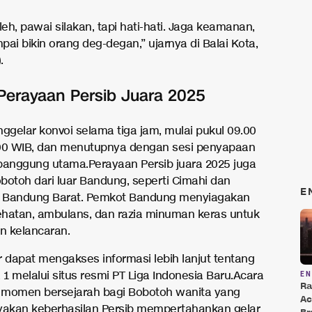
leh, pawai silakan, tapi hati-hati. Jaga keamanan,
ai bikin orang deg-degan,” ujarnya di Balai Kota,
.
Perayaan Persib Juara 2025
nggelar konvoi selama tiga jam, mulai pukul 09.00
00 WIB, dan menutupnya dengan sesi penyapaan
panggung utama.Perayaan Persib juara 2025 juga
botoh dari luar Bandung, seperti Cimahi dan
E
 Bandung Barat. Pemkot Bandung menyiagakan
hatan, ambulans, dan razia minuman keras untuk
 kelancaran.
dapat mengakses informasi lebih lanjut tentang
 1 melalui situs resmi PT Liga Indonesia Baru.Acara
E
Ra
i momen bersejarah bagi Bobotoh wanita yang
Ac
yakan keberhasilan Persib mempertahankan gelar