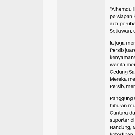
“Alhamduli
persiapan
ada peruba
Setiawan, u
Ia juga m
Persib jua
kenyamanan
wanita men
Gedung Sat
Mereka men
Persib, me
Panggung 
hiburan mu
Guntara da
suporter di
Bandung, 
ketertiban.