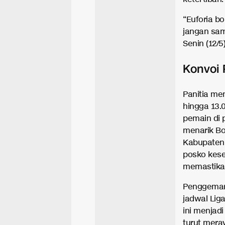
“Euforia bo
jangan samp
Senin (12/5)
Konvoi 
Panitia me
hingga 13.
pemain di 
menarik Bo
Kabupaten
posko kese
memastikan
Penggemar 
jadwal Liga
ini menjad
turut mera