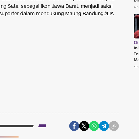
Br
ung Sate, sebagai ikon Jawa Barat, menjadi saksi
Te
4 h
Bi
suporter dalam mendukung Maung Bandung.*/LIA
E
In
Te
Ma
Da
4 h
Pu