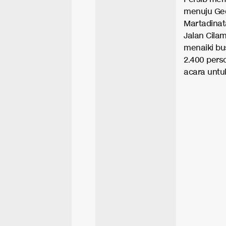
menuju Ged
Martadinata
Jalan Cila
menaiki bu
2.400 pers
acara unt