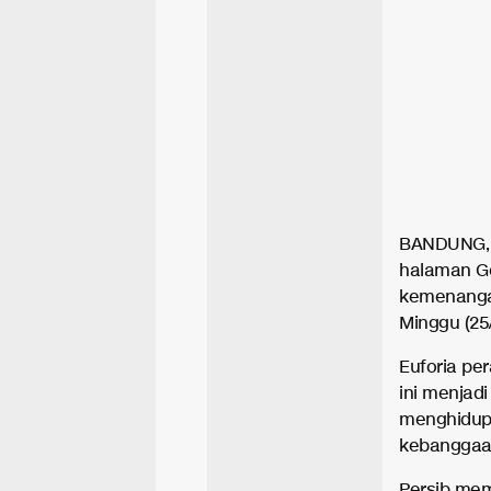
BANDUNG
halaman G
kemenangan
Minggu (25/
Euforia pe
ini menjadi
menghidupk
kebanggaa
Persib mem