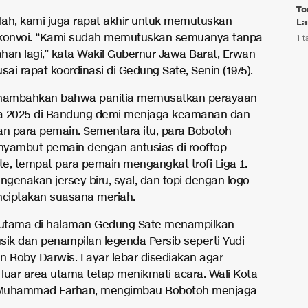
To
llah, kami juga rapat akhir untuk memutuskan
La
 konvoi. “Kami sudah memutuskan semuanya tanpa
1 t
han lagi,” kata Wakil Gubernur Jawa Barat, Erwan
sai rapat koordinasi di Gedung Sate, Senin (19/5).
enambahkan bahwa panitia memusatkan perayaan
ra 2025 di Bandung demi menjaga keamanan dan
 para pemain. Sementara itu, para Bobotoh
yambut pemain dengan antusias di rooftop
e, tempat para pemain mengangkat trofi Liga 1.
genakan jersey biru, syal, dan topi dengan logo
nciptakan suasana meriah.
utama di halaman Gedung Sate menampilkan
sik dan penampilan legenda Persib seperti Yudi
n Roby Darwis. Layar lebar disediakan agar
 luar area utama tetap menikmati acara. Wali Kota
Muhammad Farhan, mengimbau Bobotoh menjaga