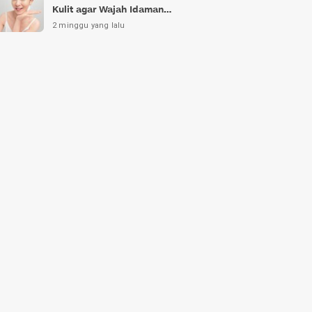
Kulit agar Wajah Idaman
Bukan Sekadar Mimpi
2 minggu yang lalu