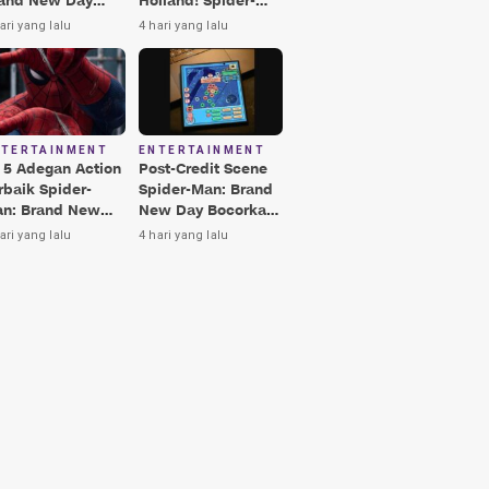
and New Day
Holland! Spider-
rbaik, Nomor 3
Man: Brand New
ari yang lalu
4 hari yang lalu
kin Terkesima!
Day Jadi Film
Terbaik Era MCU
NTERTAINMENT
ENTERTAINMENT
i 5 Adegan Action
Post-Credit Scene
rbaik Spider-
Spider-Man: Brand
n: Brand New
New Day Bocorkan
y, Ada Hulk vs
Lokasi Peter di Luar
ari yang lalu
4 hari yang lalu
nisher!
Angkasa!