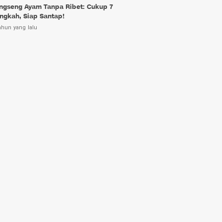
ngseng Ayam Tanpa Ribet: Cukup 7
ngkah, Siap Santap!
ahun yang lalu