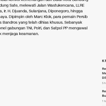
ung Sate, melewati Jalan Wastukencana, LLRE
, Ir. H. Djuanda, Sulanjana, Diponegoro, hingga
maya. Dipimpin oleh Marc Klok, para pemain Persib
s Bandros yang telah dihias khusus. Sebanyak
onel gabungan TNI, Polri, dan Satpol PP mengawal
uk menjaga keamanan.
K
Re
Me
Di
5 h
Re
Bu
1 t