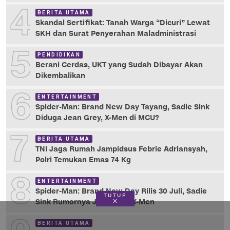
4
BERITA UTAMA
Skandal Sertifikat: Tanah Warga “Dicuri” Lewat
SKH dan Surat Penyerahan Maladministrasi
5
PENDIDIKAN
Berani Cerdas, UKT yang Sudah Dibayar Akan
Dikembalikan
6
ENTERTAINMENT
Spider-Man: Brand New Day Tayang, Sadie Sink
Diduga Jean Grey, X-Men di MCU?
7
BERITA UTAMA
TNI Jaga Rumah Jampidsus Febrie Adriansyah,
Polri Temukan Emas 74 Kg
8
ENTERTAINMENT
Spider-Man: Brand New Day Rilis 30 Juli, Sadie
TUTUP
Sink Rumornya Jean Grey X-Men
BERITA UTAMA