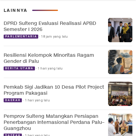
LAINNYA
DPRD Sulteng Evaluasi Realisasi APBD
Semester I 2026
18 jam yang lalu
PARLEMENTARIA
Resiliensi Kelompok Minoritas Ragam
Gender di Palu
1 hari yang lalu
BERITA UTAMA
Pemkab Sigi Jadikan 10 Desa Pilot Project
Program Pakagasi
1 hari yang lalu
DAERAH
Pemprov Sulteng Matangkan Persiapan
Penerbangan Internasional Perdana Palu–
Guangzhou
1 hari yang lalu
DAERAH