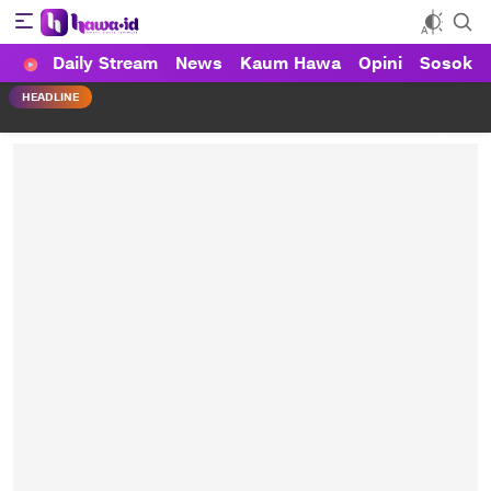
Daily Stream
News
Kaum Hawa
Opini
Sosok
HAWA
Haluan Wanita Indonesia
HEADLINE