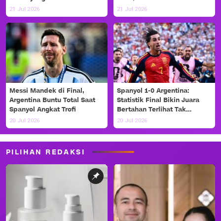
Haaland!
21 Jul 2026
21 Jul 2026
Messi Mandek di Final,
Spanyol 1-0 Argentina:
Argentina Buntu Total Saat
Statistik Final Bikin Juara
Spanyol Angkat Trofi
Bertahan Terlihat Tak
Berdaya
20 Jul 2026
20 Jul 2026
PILIHAN REDAKSI