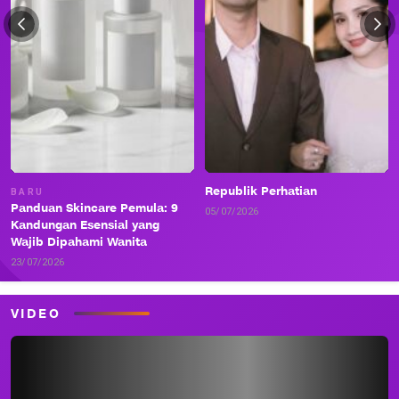
Republik Perhatian
BARU
Panduan Skincare Pemula: 9
05/07/2026
Kandungan Esensial yang
Wajib Dipahami Wanita
23/07/2026
VIDEO