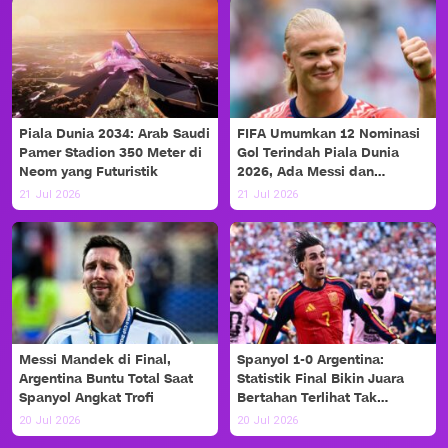
Piala Dunia 2034: Arab Saudi
FIFA Umumkan 12 Nominasi
Pamer Stadion 350 Meter di
Gol Terindah Piala Dunia
Neom yang Futuristik
2026, Ada Messi dan
Haaland!
21 Jul 2026
21 Jul 2026
Messi Mandek di Final,
Spanyol 1-0 Argentina:
Argentina Buntu Total Saat
Statistik Final Bikin Juara
Spanyol Angkat Trofi
Bertahan Terlihat Tak
Berdaya
20 Jul 2026
20 Jul 2026