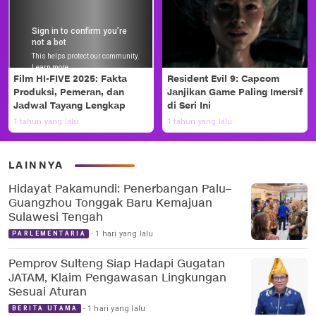
Film HI-FIVE 2025: Fakta
Resident Evil 9: Capcom
Produksi, Pemeran, dan
Janjikan Game Paling Imersif
Jadwal Tayang Lengkap
di Seri Ini
1 tahun yang lalu
1 tahun yang lalu
LAINNYA
Hidayat Pakamundi: Penerbangan Palu–
Guangzhou Tonggak Baru Kemajuan
Sulawesi Tengah
1 hari yang lalu
PARLEMENTARIA
Pemprov Sulteng Siap Hadapi Gugatan
JATAM, Klaim Pengawasan Lingkungan
Sesuai Aturan
1 hari yang lalu
BERITA UTAMA