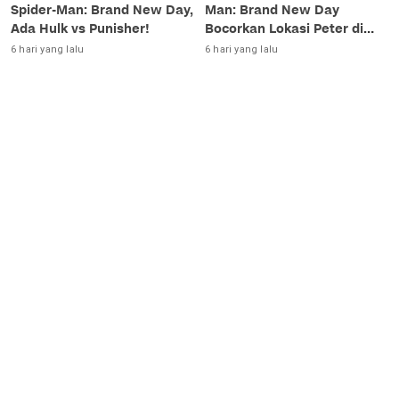
Spider-Man: Brand New Day,
Man: Brand New Day
Ada Hulk vs Punisher!
Bocorkan Lokasi Peter di
Luar Angkasa!
6 hari yang lalu
6 hari yang lalu