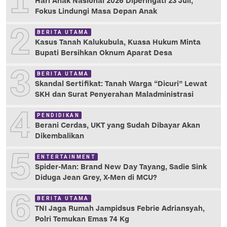
1
Hari Anak Nasional 2026 Diperingati 23 Juli,
Fokus Lindungi Masa Depan Anak
2
BERITA UTAMA
Kasus Tanah Kalukubula, Kuasa Hukum Minta
Bupati Bersihkan Oknum Aparat Desa
3
BERITA UTAMA
Skandal Sertifikat: Tanah Warga “Dicuri” Lewat
SKH dan Surat Penyerahan Maladministrasi
4
PENDIDIKAN
Berani Cerdas, UKT yang Sudah Dibayar Akan
Dikembalikan
5
ENTERTAINMENT
Spider-Man: Brand New Day Tayang, Sadie Sink
Diduga Jean Grey, X-Men di MCU?
6
BERITA UTAMA
TNI Jaga Rumah Jampidsus Febrie Adriansyah,
Polri Temukan Emas 74 Kg