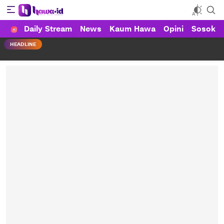
Daily Stream
News
Kaum Hawa
Opini
Sosok
HAWA
Haluan Wanita Indonesia
HEADLINE