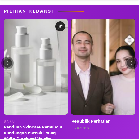
PILIHAN REDAKSI
Republik Perhatian
BARU
Panduan Skincare Pemula: 9
05/07/2026
Kandungan Esensial yang
Wajib Dipahami Wanita