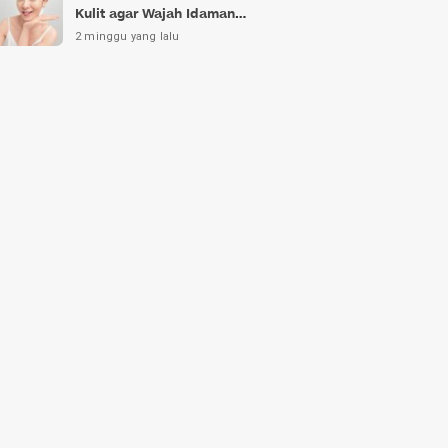
Kulit agar Wajah Idaman
Bukan Sekadar Mimpi
2 minggu yang lalu