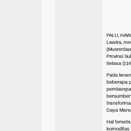
PALU, HAWA
Lawira, m
(Musrenban
Provinsi Su
Selasa (11/
Pada kesem
beberapa pa
pembangun
bersumber 
transforma
Daya Manus
Hal terseb
komoditas