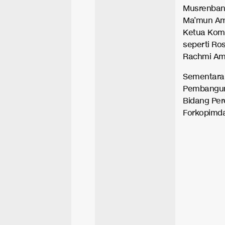
Musrenbang
Ma’mun Ami
Ketua Komi
seperti Ros
Rachmi Ami
Sementara i
Pembanguna
Bidang Per
Forkopimda 