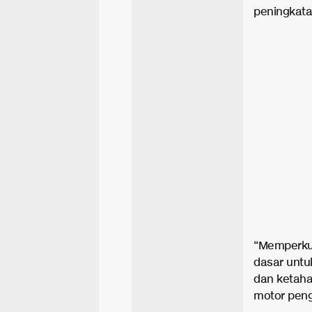
peningkata
“Memperkua
dasar untu
dan ketaha
motor peng