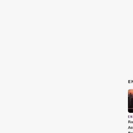
E
E
Ra
Ac