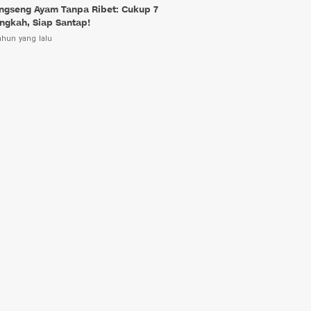
ngseng Ayam Tanpa Ribet: Cukup 7
ngkah, Siap Santap!
ahun yang lalu