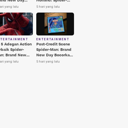
and New Day
Holland! Spider-
rbaik, Nomor 3
Man: Brand New
ari yang lalu
5 hari yang lalu
kin Terkesima!
Day Jadi Film
Terbaik Era MCU
NTERTAINMENT
ENTERTAINMENT
i 5 Adegan Action
Post-Credit Scene
rbaik Spider-
Spider-Man: Brand
n: Brand New
New Day Bocorkan
y, Ada Hulk vs
Lokasi Peter di Luar
ari yang lalu
5 hari yang lalu
nisher!
Angkasa!