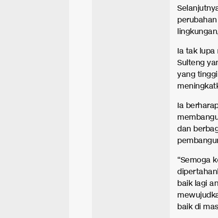
Selanjutny
perubahan 
lingkungan,
Ia tak lup
Sulteng y
yang tingg
meningkatk
Ia berhara
membangun
dan berbag
pembanguna
“Semoga ke
dipertahan
baik lagi 
mewujudkan
baik di ma