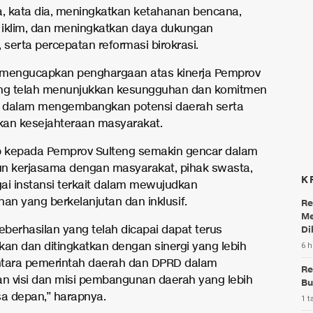
a, kata dia, meningkatkan ketahanan bencana,
iklim, dan meningkatkan daya dukungan
 serta percepatan reformasi birokrasi.
a mengucapkan penghargaan atas kinerja Pemprov
ang telah menunjukkan kesungguhan dan komitmen
i dalam mengembangkan potensi daerah serta
an kesejahteraan masyarakat.
p kepada Pemprov Sulteng semakin gencar dalam
 kerjasama dengan masyarakat, pihak swasta,
K
ai instansi terkait dalam mewujudkan
n yang berkelanjutan dan inklusif.
Re
Me
berhasilan yang telah dicapai dapat terus
Di
kan dan ditingkatkan dengan sinergi yang lebih
6 h
antara pemerintah daerah dan DPRD dalam
Re
 visi dan misi pembangunan daerah yang lebih
Bu
sa depan,” harapnya.
1 t