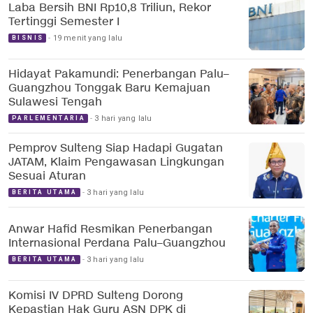
Laba Bersih BNI Rp10,8 Triliun, Rekor
Tertinggi Semester I
19 menit yang lalu
BISNIS
Hidayat Pakamundi: Penerbangan Palu–
Guangzhou Tonggak Baru Kemajuan
Sulawesi Tengah
3 hari yang lalu
PARLEMENTARIA
Pemprov Sulteng Siap Hadapi Gugatan
JATAM, Klaim Pengawasan Lingkungan
Sesuai Aturan
3 hari yang lalu
BERITA UTAMA
Anwar Hafid Resmikan Penerbangan
Internasional Perdana Palu–Guangzhou
3 hari yang lalu
BERITA UTAMA
Komisi IV DPRD Sulteng Dorong
Kepastian Hak Guru ASN DPK di