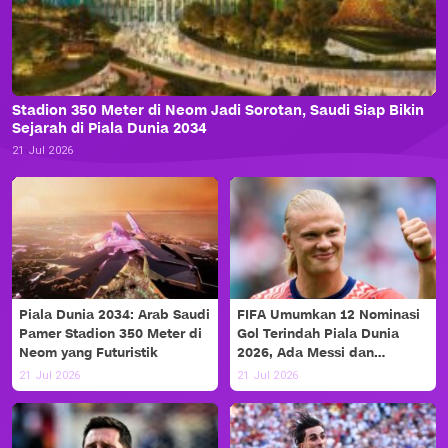
Stadion 350 Meter di Neom Jadi Sorotan, Saudi Siap Bikin
Sejarah di Piala Dunia 2034
21 Jul 2026
Piala Dunia 2034: Arab Saudi
FIFA Umumkan 12 Nominasi
Pamer Stadion 350 Meter di
Gol Terindah Piala Dunia
Neom yang Futuristik
2026, Ada Messi dan
Haaland!
21 Jul 2026
21 Jul 2026