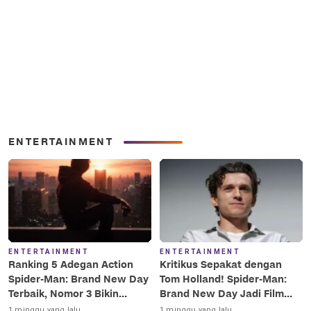
ENTERTAINMENT
ENTERTAINMENT
ENTERTAINMENT
Ranking 5 Adegan Action
Kritikus Sepakat dengan
Spider-Man: Brand New Day
Tom Holland! Spider-Man:
Terbaik, Nomor 3 Bikin
Brand New Day Jadi Film
Terkesima!
Terbaik Era MCU
1 minggu yang lalu
1 minggu yang lalu