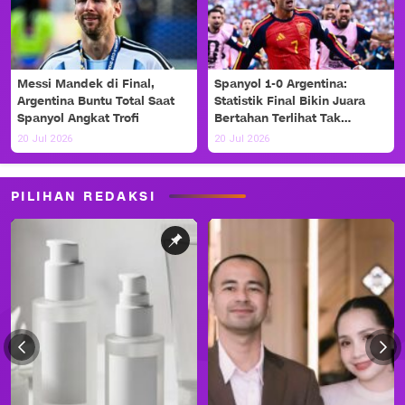
Messi Mandek di Final,
Spanyol 1-0 Argentina:
Argentina Buntu Total Saat
Statistik Final Bikin Juara
Spanyol Angkat Trofi
Bertahan Terlihat Tak
Berdaya
20 Jul 2026
20 Jul 2026
PILIHAN REDAKSI