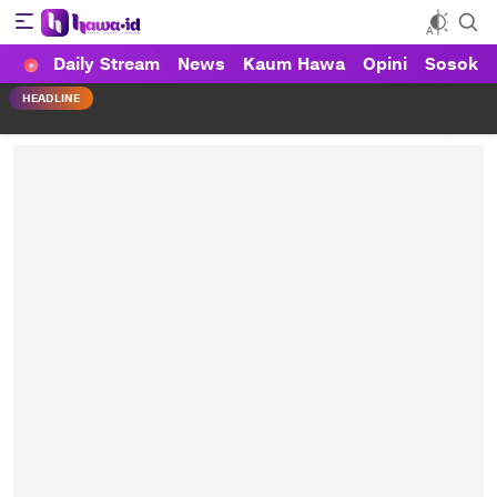
Daily Stream
News
Kaum Hawa
Opini
Sosok
HAWA
Haluan Wanita Indonesia
HEADLINE