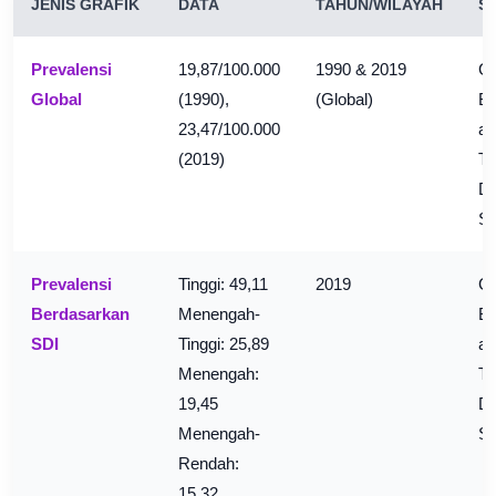
JENIS GRAFIK
DATA
TAHUN/WILAYAH
S
Prevalensi
19,87/100.000
1990 & 2019
Gl
Global
(1990),
(Global)
Bu
23,47/100.000
an
(2019)
Tr
D
S
Prevalensi
Tinggi: 49,11
2019
Gl
Berdasarkan
Menengah-
Bu
SDI
Tinggi: 25,89
an
Menengah:
Tr
19,45
D
Menengah-
S
Rendah:
15,32