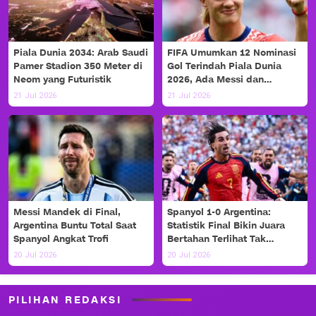
Piala Dunia 2034: Arab Saudi
FIFA Umumkan 12 Nominasi
Pamer Stadion 350 Meter di
Gol Terindah Piala Dunia
Neom yang Futuristik
2026, Ada Messi dan
Haaland!
21 Jul 2026
21 Jul 2026
Messi Mandek di Final,
Spanyol 1-0 Argentina:
Argentina Buntu Total Saat
Statistik Final Bikin Juara
Spanyol Angkat Trofi
Bertahan Terlihat Tak
Berdaya
20 Jul 2026
20 Jul 2026
PILIHAN REDAKSI