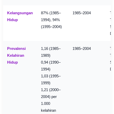
Kelangsungan
87% (1985–
1985–2004
Tr
Hidup
1994), 94%
Ta
(1995–2004)
Si
D
Prevalensi
1,16 (1985–
1985–2004
Tr
Kelahiran
1989)
Ta
Hidup
0,94 (1990–
Si
1994)
D
1,03 (1995–
1999)
1,21 (2000–
2004) per
1.000
kelahiran