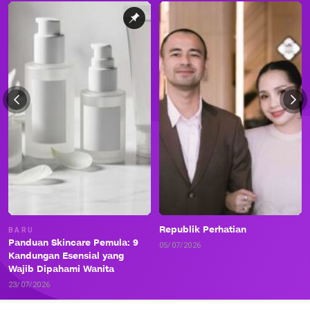
Republik Perhatian
BARU
Panduan Skincare Pemula: 9
05/07/2026
Kandungan Esensial yang
Wajib Dipahami Wanita
23/07/2026