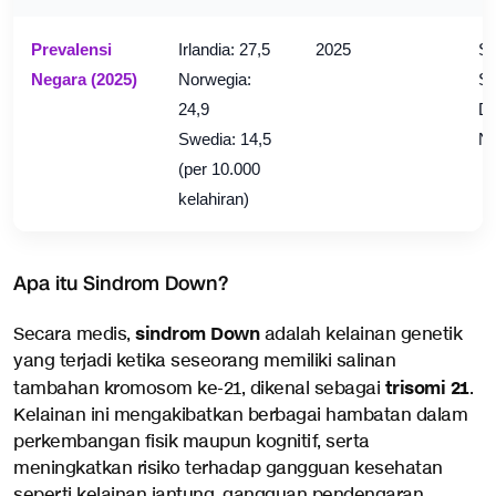
Prevalensi
Irlandia: 27,5
2025
St
Negara (2025)
Norwegia:
Si
24,9
Do
Swedia: 14,5
Ne
(per 10.000
kelahiran)
Apa itu Sindrom Down?
sindrom Down
Secara medis,
adalah kelainan genetik
yang terjadi ketika seseorang memiliki salinan
trisomi 21
tambahan kromosom ke-21, dikenal sebagai
.
Kelainan ini mengakibatkan berbagai hambatan dalam
perkembangan fisik maupun kognitif, serta
meningkatkan risiko terhadap gangguan kesehatan
seperti kelainan jantung, gangguan pendengaran,