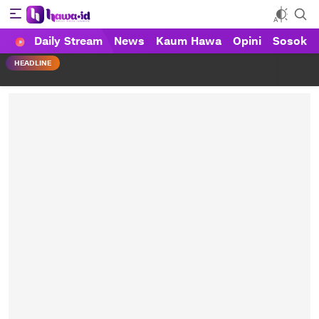
Daily Stream
News
Kaum Hawa
Opini
Sosok
HAWA
Haluan Wanita Indonesia
HEADLINE