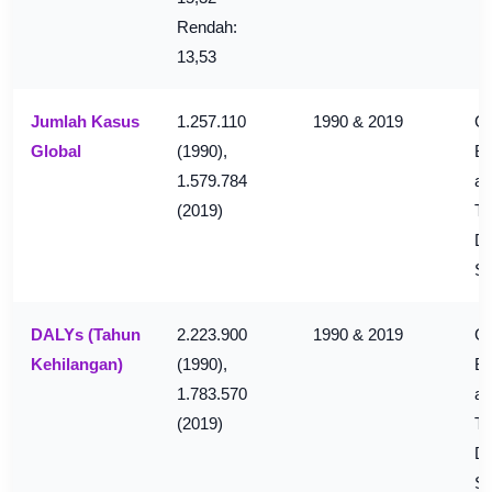
Rendah:
13,53
Jumlah Kasus
1.257.110
1990 & 2019
Gl
Global
(1990),
Bu
1.579.784
an
(2019)
Tr
D
S
DALYs (Tahun
2.223.900
1990 & 2019
Gl
Kehilangan)
(1990),
Bu
1.783.570
an
(2019)
Tr
D
S