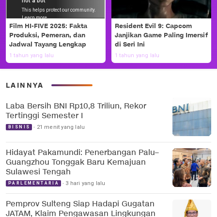
Film HI-FIVE 2025: Fakta
Resident Evil 9: Capcom
Produksi, Pemeran, dan
Janjikan Game Paling Imersif
Jadwal Tayang Lengkap
di Seri Ini
1 tahun yang lalu
1 tahun yang lalu
LAINNYA
Laba Bersih BNI Rp10,8 Triliun, Rekor
Tertinggi Semester I
21 menit yang lalu
BISNIS
Hidayat Pakamundi: Penerbangan Palu–
Guangzhou Tonggak Baru Kemajuan
Sulawesi Tengah
3 hari yang lalu
PARLEMENTARIA
Pemprov Sulteng Siap Hadapi Gugatan
JATAM, Klaim Pengawasan Lingkungan