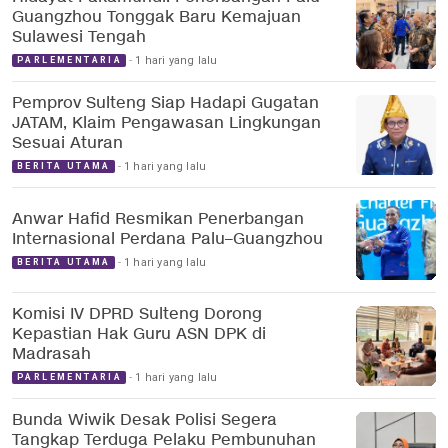
Guangzhou Tonggak Baru Kemajuan
Sulawesi Tengah
1 hari yang lalu
PARLEMENTARIA
Pemprov Sulteng Siap Hadapi Gugatan
JATAM, Klaim Pengawasan Lingkungan
Sesuai Aturan
1 hari yang lalu
BERITA UTAMA
Anwar Hafid Resmikan Penerbangan
Internasional Perdana Palu–Guangzhou
1 hari yang lalu
BERITA UTAMA
Komisi IV DPRD Sulteng Dorong
Kepastian Hak Guru ASN DPK di
Madrasah
1 hari yang lalu
PARLEMENTARIA
Bunda Wiwik Desak Polisi Segera
Tangkap Terduga Pelaku Pembunuhan