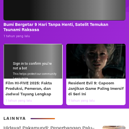
Bumi Bergetar 9 Hari Tanpa Henti, Satelit Temukan
Tsunami Raksasa
1 tahun yang lalu
Film HI-FIVE 2025: Fakta
Resident Evil 9: Capcom
Produksi, Pemeran, dan
Janjikan Game Paling Imersif
Jadwal Tayang Lengkap
di Seri Ini
1 tahun yang lalu
1 tahun yang lalu
LAINNYA
Hidayat Pakamundi: Penerbangan Palu–