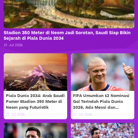
Stadion 350 Meter di Neom Jadi Sorotan, Saudi Siap Bikin
Sejarah di Piala Dunia 2034
21 Jul 2026
Piala Dunia 2034: Arab Saudi
FIFA Umumkan 12 Nominasi
Pamer Stadion 350 Meter di
Gol Terindah Piala Dunia
Neom yang Futuristik
2026, Ada Messi dan
Haaland!
21 Jul 2026
21 Jul 2026