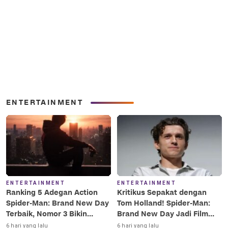
ENTERTAINMENT
ENTERTAINMENT
ENTERTAINMENT
Ranking 5 Adegan Action
Kritikus Sepakat dengan
Spider-Man: Brand New Day
Tom Holland! Spider-Man:
Terbaik, Nomor 3 Bikin
Brand New Day Jadi Film
Terkesima!
Terbaik Era MCU
6 hari yang lalu
6 hari yang lalu