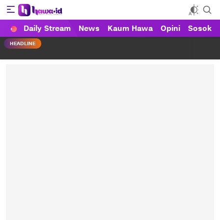
Daily Stream
News
Kaum Hawa
Opini
Sosok
HAWA
Haluan Wanita Indonesia
HEADLINE