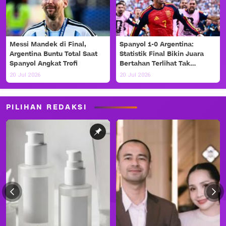
Messi Mandek di Final,
Spanyol 1-0 Argentina:
Argentina Buntu Total Saat
Statistik Final Bikin Juara
Spanyol Angkat Trofi
Bertahan Terlihat Tak
Berdaya
20 Jul 2026
20 Jul 2026
PILIHAN REDAKSI