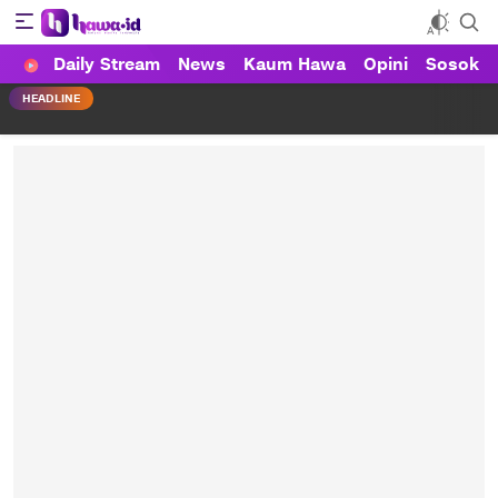
Daily Stream
News
Kaum Hawa
Opini
Sosok
HAWA
Haluan Wanita Indonesia
HEADLINE