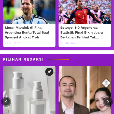
Messi Mandek di Final,
Spanyol 1-0 Argentina:
Argentina Buntu Total Saat
Statistik Final Bikin Juara
Spanyol Angkat Trofi
Bertahan Terlihat Tak
Berdaya
20 Jul 2026
20 Jul 2026
PILIHAN REDAKSI