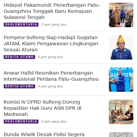
Hidayat Pakamundi: Penerbangan Palu–
Guangzhou Tonggak Baru Kemajuan
Sulawesi Tengah
3 jam yang lalu
PARLEMENTARIA
Pemprov Sulteng Siap Hadapi Gugatan
JATAM, Klaim Pengawasan Lingkungan
Sesuai Aturan
4 jam yang lalu
BERITA UTAMA
Anwar Hafid Resmikan Penerbangan
Internasional Perdana Palu–Guangzhou
4 jam yang lalu
BERITA UTAMA
Komisi IV DPRD Sulteng Dorong
Kepastian Hak Guru ASN DPK di
Madrasah
5 jam yang lalu
PARLEMENTARIA
Bunda Wiwik Desak Polisi Segera