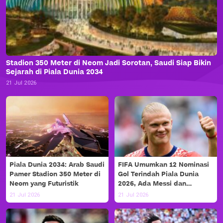
Stadion 350 Meter di Neom Jadi Sorotan, Saudi Siap Bikin
Sejarah di Piala Dunia 2034
21 Jul 2026
Piala Dunia 2034: Arab Saudi
FIFA Umumkan 12 Nominasi
Pamer Stadion 350 Meter di
Gol Terindah Piala Dunia
Neom yang Futuristik
2026, Ada Messi dan
Haaland!
21 Jul 2026
21 Jul 2026