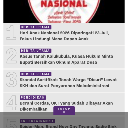
1
BERITA UTAMA
Hari Anak Nasional 2026 Diperingati 23 Juli,
Fokus Lindungi Masa Depan Anak
2
BERITA UTAMA
Kasus Tanah Kalukubula, Kuasa Hukum Minta
Bupati Bersihkan Oknum Aparat Desa
3
BERITA UTAMA
Skandal Sertifikat: Tanah Warga “Dicuri” Lewat
SKH dan Surat Penyerahan Maladministrasi
4
PENDIDIKAN
Berani Cerdas, UKT yang Sudah Dibayar Akan
Dikembalikan
TUTUP
5
ENTERTAINMENT
Spider-Man: Brand New Day Tayang, Sadie Sink