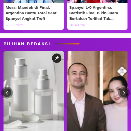
Messi Mandek di Final,
Spanyol 1-0 Argentina:
Argentina Buntu Total Saat
Statistik Final Bikin Juara
Spanyol Angkat Trofi
Bertahan Terlihat Tak
Berdaya
20 Jul 2026
20 Jul 2026
PILIHAN REDAKSI