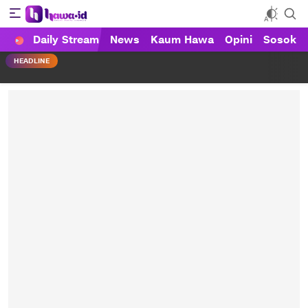
Daily Stream
News
Kaum Hawa
Opini
Sosok
HAWA
Haluan Wanita Indonesia
HEADLINE