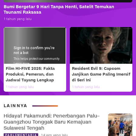
Bumi Bergetar 9 Hari Tanpa Henti, Satelit Temukan
Tsunami Raksasa
1 tahun yang lalu
Film HI-FIVE 2025: Fakta
Resident Evil 9: Capcom
Produksi, Pemeran, dan
Janjikan Game Paling Imersif
Jadwal Tayang Lengkap
di Seri Ini
1 tahun yang lalu
1 tahun yang lalu
LAINNYA
Hidayat Pakamundi: Penerbangan Palu–
Guangzhou Tonggak Baru Kemajuan
Sulawesi Tengah
14 jam yang lalu
PARLEMENTARIA