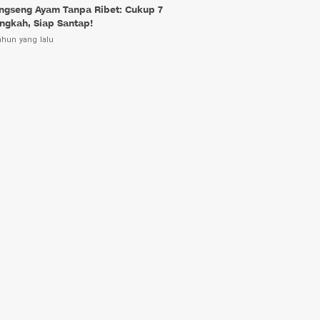
ngseng Ayam Tanpa Ribet: Cukup 7
ngkah, Siap Santap!
ahun yang lalu