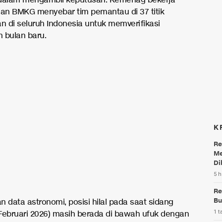
 dalam mengambil keputusan. Kemenag bekerja
n BMKG menyebar tim pemantau di 37 titik
 di seluruh Indonesia untuk memverifikasi
n bulan baru.
K
Re
Me
Di
5 h
Re
Bu
 data astronomi, posisi hilal pada saat sidang
1 t
7 Februari 2026) masih berada di bawah ufuk dengan