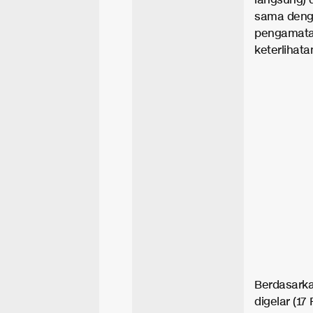
langsung)
sama denga
pengamatan
keterlihata
Berdasarkan
digelar (1