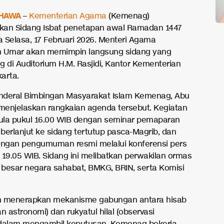
HAWA
–
Kementerian Agama
(Kemenag)
kan Sidang Isbat penetapan awal Ramadan 1447
a Selasa, 17 Februari 2026. Menteri Agama
n Umar akan memimpin langsung sidang yang
g di Auditorium H.M. Rasjidi, Kantor Kementerian
arta.
enderal Bimbingan Masyarakat Islam Kemenag, Abu
enjelaskan rangkaian agenda tersebut. Kegiatan
la pukul 16.00 WIB dengan seminar pemaparan
l, berlanjut ke sidang tertutup pasca-Magrib, dan
engan pengumuman resmi melalui konferensi pers
 19.05 WIB. Sidang ini melibatkan perwakilan ormas
a besar negara sahabat, BMKG, BRIN, serta Komisi
h menerapkan mekanisme gabungan antara hisab
n astronomi) dan rukyatul hilal (observasi