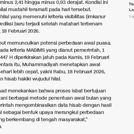
minus 2,41 hingga minus 0,93 derajat. Kondisi ini
To
al mustahil teramati pada hari tersebut.
La
hilal yang memenuhi kriteria visibilitas (imkanur
1 t
rediksi baru terjadi setelah matahari terbenam
 18 Februari 2026.
but memunculkan potensi perbedaan awal puasa.
da kriteria MABIMS yang dianut pemerintah, 1
47 H diperkirakan jatuh pada Kamis, 19 Februari
entara itu, Muhammadiyah menetapkan awal
hari lebih cepat, yakni Rabu, 18 Februari 2026,
 hisab hakiki wujudul hilal.
ad menekankan bahwa proses isbat bertujuan
ani berbagai metode penentuan awal bulan yang
rintah mengombinasikan data hisab dengan hasil
lal sebagai bentuk upaya merangkul perbedaan
g berkembang di tengah masyarakat,”
A