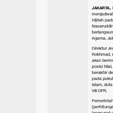
JAKARTA,
menjadwal
Hijriah pad
Nasaruddi
berlangsun
Agama, Jak
Direktur J
Rokhmad, m
akan bermu
posisi hila
berakhir d
pada pukul
Islam, dut
VIII DPR.
Pemerinta
(perhitunga