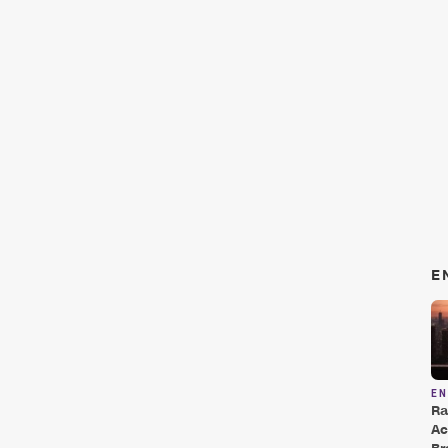
E
E
Ra
Ac