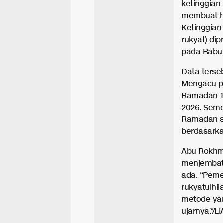
ketinggian 
membuat hil
Ketinggian 
rukyat) dip
pada Rabu,
Data terse
Mengacu pa
Ramadan 14
2026. Sem
Ramadan se
berdasarkan
Abu Rokhm
menjembat
ada. “Peme
rukyatulhi
metode yan
ujarnya.*/LI