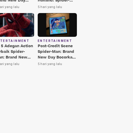
and New Day
Holland! Spider-
rbaik, Nomor 3
Man: Brand New
ari yang lalu
5 hari yang lalu
kin Terkesima!
Day Jadi Film
Terbaik Era MCU
NTERTAINMENT
ENTERTAINMENT
i 5 Adegan Action
Post-Credit Scene
rbaik Spider-
Spider-Man: Brand
n: Brand New
New Day Bocorkan
y, Ada Hulk vs
Lokasi Peter di Luar
ari yang lalu
5 hari yang lalu
nisher!
Angkasa!