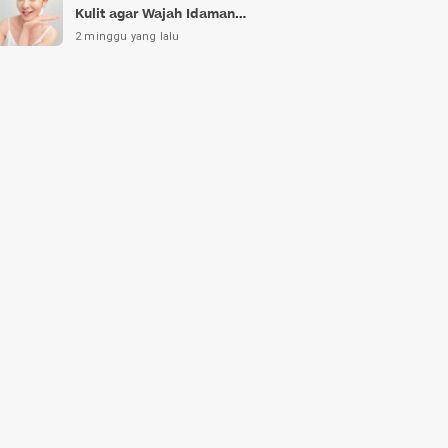
Kulit agar Wajah Idaman
Bukan Sekadar Mimpi
2 minggu yang lalu