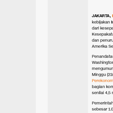
JAKARTA,
kebijakan
dari kesep
Kesepakat
dan penuru
Amerika Ser
Penandatan
Washington
mengumumka
Minggu (22/
Perekonom
bagian kom
senilai 4,5 
Pemerinta
sebesar 1.