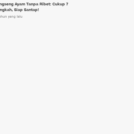
ngseng Ayam Tanpa Ribet: Cukup 7
ngkah, Siap Santap!
ahun yang lalu