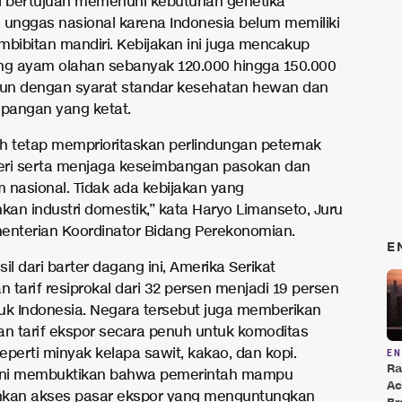
i bertujuan memenuhi kebutuhan genetika
 unggas nasional karena Indonesia belum memiliki
embibitan mandiri. Kebijakan ini juga mencakup
ng ayam olahan sebanyak 120.000 hingga 150.000
hun dengan syarat standar kesehatan hewan dan
pangan yang ketat.
h tetap memprioritaskan perlindungan peternak
eri serta menjaga keseimbangan pasokan dan
 nasional. Tidak ada kebijakan yang
an industri domestik,” kata Haryo Limanseto, Juru
enterian Koordinator Bidang Perekonomian.
E
il dari barter dagang ini, Amerika Serikat
 tarif resiprokal dari 32 persen menjadi 19 persen
uk Indonesia. Negara tersebut juga memberikan
 tarif ekspor secara penuh untuk komoditas
eperti minyak kelapa sawit, kakao, dan kopi.
E
Ra
 ini membuktikan bahwa pemerintah mampu
Ac
an akses pasar ekspor yang menguntungkan