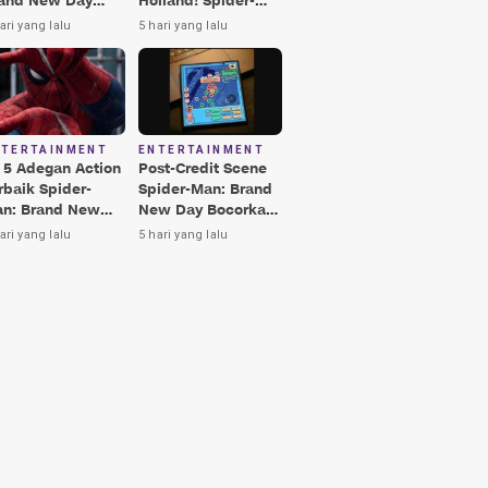
and New Day
Holland! Spider-
rbaik, Nomor 3
Man: Brand New
ari yang lalu
5 hari yang lalu
kin Terkesima!
Day Jadi Film
Terbaik Era MCU
NTERTAINMENT
ENTERTAINMENT
i 5 Adegan Action
Post-Credit Scene
rbaik Spider-
Spider-Man: Brand
n: Brand New
New Day Bocorkan
y, Ada Hulk vs
Lokasi Peter di Luar
ari yang lalu
5 hari yang lalu
nisher!
Angkasa!