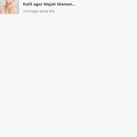
Kulit agar Wajah Idaman
Bukan Sekadar Mimpi
2 minggu yang lalu