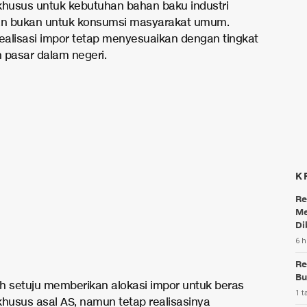
i khusus untuk kebutuhan bahan baku industri
an bukan untuk konsumsi masyarakat umum.
 realisasi impor tetap menyesuaikan dengan tingkat
 pasar dalam negeri.
K
Re
Me
Di
6 h
Re
Bu
h setuju memberikan alokasi impor untuk beras
1 t
 khusus asal AS, namun tetap realisasinya