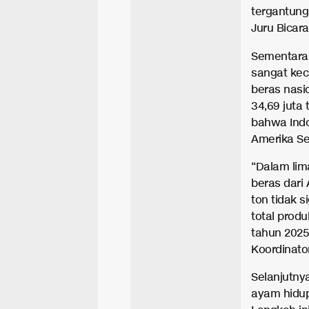
tergantung
Juru Bicar
Sementara 
sangat kec
beras nasi
34,69 juta
bahwa Indo
Amerika Ser
“Dalam lim
beras dari
ton tidak s
total prod
tahun 2025
Koordinato
Selanjutny
ayam hidup 