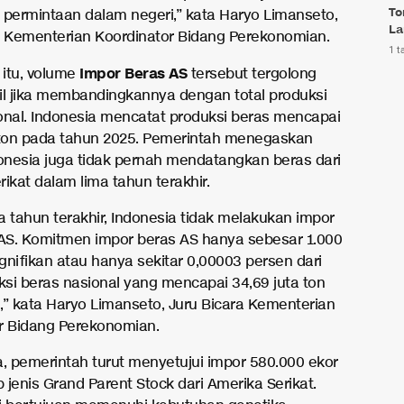
To
 permintaan dalam negeri,” kata Haryo Limanseto,
La
a Kementerian Koordinator Bidang Perekonomian.
1 t
Impor Beras AS
itu, volume
tersebut tergolong
il jika membandingkannya dengan total produksi
onal. Indonesia mencatat produksi beras mencapai
 ton pada tahun 2025. Pemerintah menegaskan
nesia juga tidak pernah mendatangkan beras dari
ikat dalam lima tahun terakhir.
a tahun terakhir, Indonesia tidak melakukan impor
 AS. Komitmen impor beras AS hanya sebesar 1.000
ignifikan atau hanya sekitar 0,00003 persen dari
uksi beras nasional yang mencapai 34,69 juta ton
,” kata Haryo Limanseto, Juru Bicara Kementerian
r Bidang Perekonomian.
a, pemerintah turut menyetujui impor 580.000 ekor
jenis Grand Parent Stock dari Amerika Serikat.