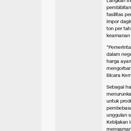
Langkah in
pembibitan
fasilitas p
impor dagi
ton per ta
keamanan 
“Pemerinta
dalam neg
harga ayam
mengorbank
Bicara Kem
Sebagai has
menurunkan
untuk prod
pembebasan
unggulan s
Kebijakan
mengamank