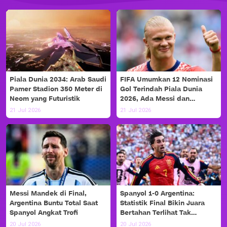
Piala Dunia 2034: Arab Saudi
FIFA Umumkan 12 Nominasi
Pamer Stadion 350 Meter di
Gol Terindah Piala Dunia
Neom yang Futuristik
2026, Ada Messi dan
Haaland!
21 Jul 2026
21 Jul 2026
Messi Mandek di Final,
Spanyol 1-0 Argentina:
Argentina Buntu Total Saat
Statistik Final Bikin Juara
Spanyol Angkat Trofi
Bertahan Terlihat Tak
Berdaya
20 Jul 2026
20 Jul 2026