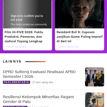
Film HI-FIVE 2025: Fakta
Resident Evil 9: Capcom
Produksi, Pemeran, dan
Janjikan Game Paling Imersif
Jadwal Tayang Lengkap
di Seri Ini
1 tahun yang lalu
1 tahun yang lalu
LAINNYA
DPRD Sulteng Evaluasi Realisasi APBD
Semester I 2026
21 jam yang lalu
PARLEMENTARIA
Resiliensi Kelompok Minoritas Ragam
Gender di Palu