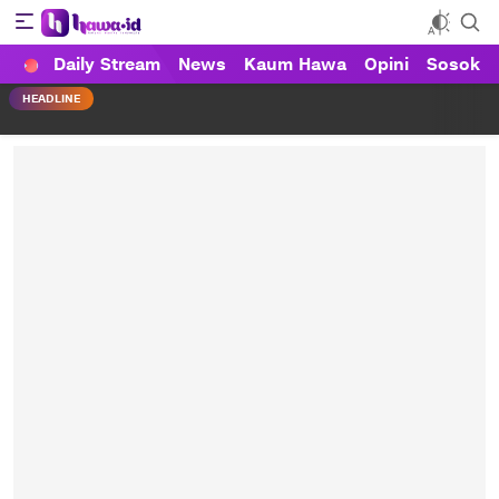
Daily Stream
News
Kaum Hawa
Opini
Sosok
HAWA
Haluan Wanita Indonesia
HEADLINE