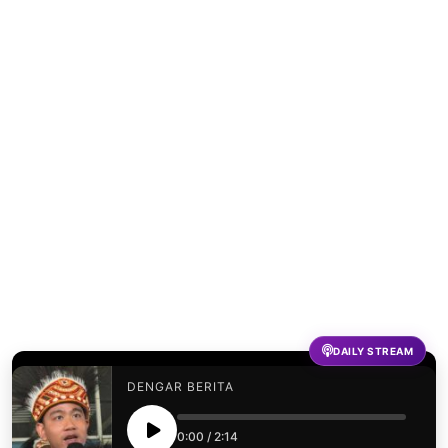
DAILY STREAM
DENGAR BERITA
0:00
/
2:14