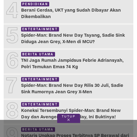
4
PENDIDIKAN
Berani Cerdas, UKT yang Sudah Dibayar Akan
Dikembalikan
5
ENTERTAINMENT
Spider-Man: Brand New Day Tayang, Sadie Sink
Diduga Jean Grey, X-Men di MCU?
6
BERITA UTAMA
TNI Jaga Rumah Jampidsus Febrie Adriansyah,
Polri Temukan Emas 74 Kg
7
ENTERTAINMENT
Spider-Man: Brand New Day Rilis 30 Juli, Sadie
Sink Rumornya Jean Grey X-Men
8
ENTERTAINMENT
Koneksi Tersembunyi Spider-Man: Brand New
Day dan Avengers: Doomsday, Ini Buktinya!
TUTUP
9
BERITA UTAMA
Notaris Ungkap Proses Terbitnya SP Berawal dari