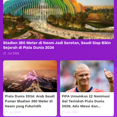
Stadion 350 Meter di Neom Jadi Sorotan, Saudi Siap Bikin
Sejarah di Piala Dunia 2034
21 Jul 2026
Piala Dunia 2034: Arab Saudi
FIFA Umumkan 12 Nominasi
Pamer Stadion 350 Meter di
Gol Terindah Piala Dunia
Neom yang Futuristik
2026, Ada Messi dan
Haaland!
21 Jul 2026
21 Jul 2026