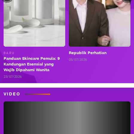
Republik Perhatian
BARU
Panduan Skincare Pemula: 9
05/07/2026
Kandungan Esensial yang
Wajib Dipahami Wanita
23/07/2026
VIDEO