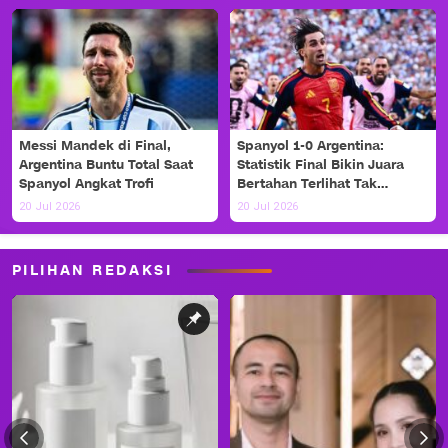
Messi Mandek di Final,
Spanyol 1-0 Argentina:
Argentina Buntu Total Saat
Statistik Final Bikin Juara
Spanyol Angkat Trofi
Bertahan Terlihat Tak
Berdaya
20 Jul 2026
20 Jul 2026
PILIHAN REDAKSI