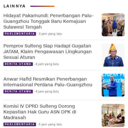
LAINNYA
Hidayat Pakamundi: Penerbangan Palu–
Guangzhou Tonggak Baru Kemajuan
Sulawesi Tengah
3 jam yang lalu
PARLEMENTARIA
Pemprov Sulteng Siap Hadapi Gugatan
JATAM, Klaim Pengawasan Lingkungan
Sesuai Aturan
4 jam yang lalu
BERITA UTAMA
Anwar Hafid Resmikan Penerbangan
Internasional Perdana Palu–Guangzhou
4 jam yang lalu
BERITA UTAMA
Komisi IV DPRD Sulteng Dorong
Kepastian Hak Guru ASN DPK di
Madrasah
5 jam yang lalu
PARLEMENTARIA