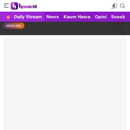
Daily Stream
News
Kaum Hawa
Opini
Sosok
HAWA
Haluan Wanita Indonesia
HEADLINE