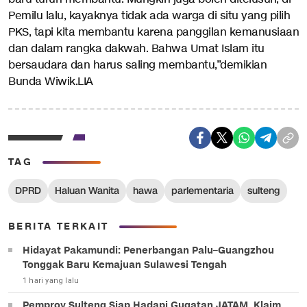
Pemilu lalu, kayaknya tidak ada warga di situ yang pilih
PKS, tapi kita membantu karena panggilan kemanusiaan
dan dalam rangka dakwah. Bahwa Umat Islam itu
bersaudara dan harus saling membantu,”demikian
Bunda Wiwik.LIA
TAG
DPRD
Haluan Wanita
hawa
parlementaria
sulteng
BERITA TERKAIT
Hidayat Pakamundi: Penerbangan Palu–Guangzhou
Tonggak Baru Kemajuan Sulawesi Tengah
1 hari yang lalu
Pemprov Sulteng Siap Hadapi Gugatan JATAM, Klaim