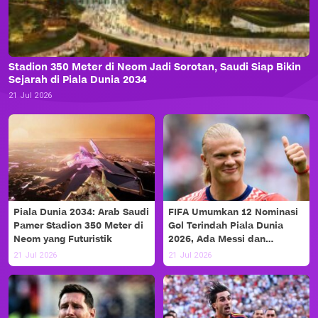
Stadion 350 Meter di Neom Jadi Sorotan, Saudi Siap Bikin
Sejarah di Piala Dunia 2034
21 Jul 2026
Piala Dunia 2034: Arab Saudi
FIFA Umumkan 12 Nominasi
Pamer Stadion 350 Meter di
Gol Terindah Piala Dunia
Neom yang Futuristik
2026, Ada Messi dan
Haaland!
21 Jul 2026
21 Jul 2026