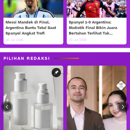
Messi Mandek di Final,
Spanyol 1-0 Argentina:
Argentina Buntu Total Saat
Statistik Final Bikin Juara
Spanyol Angkat Trofi
Bertahan Terlihat Tak
Berdaya
20 Jul 2026
20 Jul 2026
PILIHAN REDAKSI