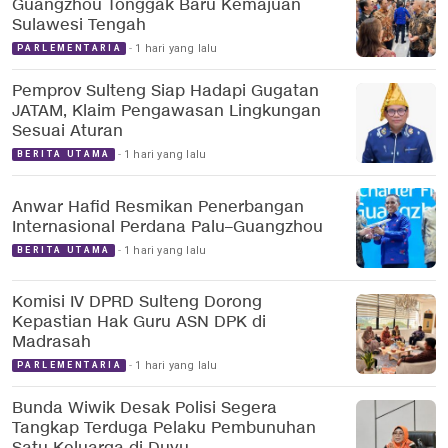
Guangzhou Tonggak Baru Kemajuan
Sulawesi Tengah
1 hari yang lalu
PARLEMENTARIA
Pemprov Sulteng Siap Hadapi Gugatan
JATAM, Klaim Pengawasan Lingkungan
Sesuai Aturan
1 hari yang lalu
BERITA UTAMA
Anwar Hafid Resmikan Penerbangan
Internasional Perdana Palu–Guangzhou
1 hari yang lalu
BERITA UTAMA
Komisi IV DPRD Sulteng Dorong
Kepastian Hak Guru ASN DPK di
Madrasah
1 hari yang lalu
PARLEMENTARIA
Bunda Wiwik Desak Polisi Segera
Tangkap Terduga Pelaku Pembunuhan