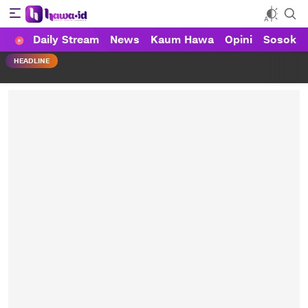
Daily Stream
News
Kaum Hawa
Opini
Sosok
HAWA
Haluan Wanita Indonesia
HEADLINE