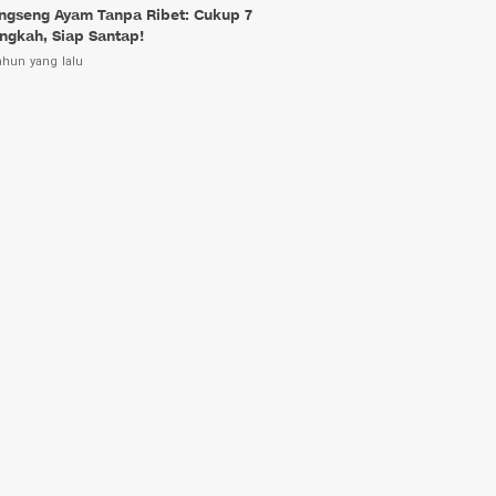
ngseng Ayam Tanpa Ribet: Cukup 7
ngkah, Siap Santap!
ahun yang lalu