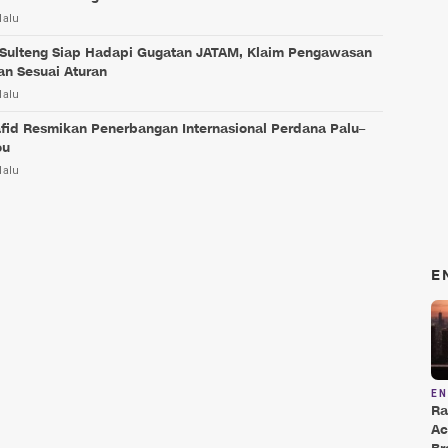
lalu
Sulteng Siap Hadapi Gugatan JATAM, Klaim Pengawasan
an Sesuai Aturan
lalu
fid Resmikan Penerbangan Internasional Perdana Palu–
ou
lalu
E
E
Ra
Ac