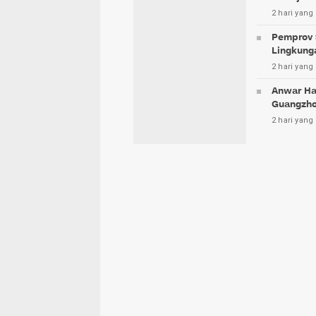
2 hari yang 
Pemprov 
Lingkung
2 hari yang 
Anwar Ha
Guangzh
2 hari yang 