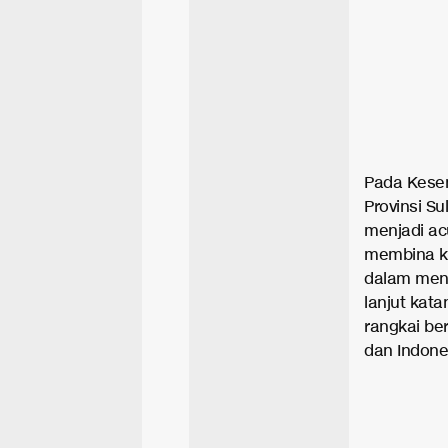
Pada Kesem
Provinsi S
menjadi ac
membina k
dalam meny
lanjut kat
rangkai b
dan Indone