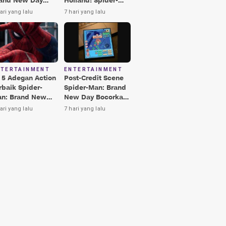
and New Day
Holland! Spider-
rbaik, Nomor 3
Man: Brand New
ari yang lalu
7 hari yang lalu
kin Terkesima!
Day Jadi Film
Terbaik Era MCU
NTERTAINMENT
ENTERTAINMENT
i 5 Adegan Action
Post-Credit Scene
rbaik Spider-
Spider-Man: Brand
n: Brand New
New Day Bocorkan
y, Ada Hulk vs
Lokasi Peter di Luar
ari yang lalu
7 hari yang lalu
nisher!
Angkasa!