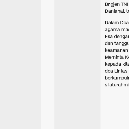
Brigjen TNI
Danlanal, 
Dalam Doa
agama mas
Esa dengan
dan tanggu
keamanan 
Meminta K
kepada kit
doa Lintas
berkumpuln
silaturahmi