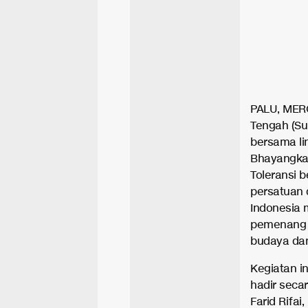
PALU, MERC
Tengah (Sul
bersama li
Bhayangkar
Toleransi 
persatuan 
Indonesia 
pemenang l
budaya da
Kegiatan i
hadir secar
Farid Rifai