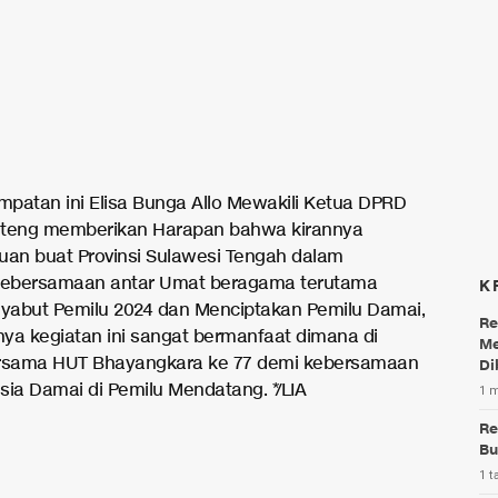
patan ini Elisa Bunga Allo Mewakili Ketua DPRD
ulteng memberikan Harapan bahwa kirannya
uan buat Provinsi Sulawesi Tengah dalam
ebersamaan antar Umat beragama terutama
K
abut Pemilu 2024 dan Menciptakan Pemilu Damai,
Re
anya kegiatan ini sangat bermanfaat dimana di
Me
ersama HUT Bhayangkara ke 77 demi kebersamaan
Di
sia Damai di Pemilu Mendatang. */LIA
1 
Re
Bu
1 t