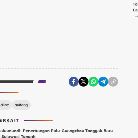
To
La
1 t
dline
sulteng
ERKAIT
Pakamundi: Penerbangan Palu–Guangzhou Tonggak Baru
 Sulawesi Tengah