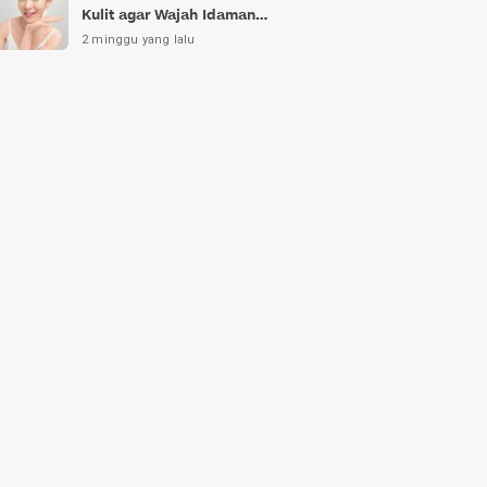
Kulit agar Wajah Idaman
Bukan Sekadar Mimpi
2 minggu yang lalu