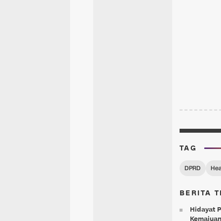
TAG
DPRD
Hea
BERITA T
Hidayat 
Kemajuan