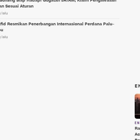
Sulteng Siap Hadapi Gugatan JATAM, Klaim Pengawasan
an Sesuai Aturan
 lalu
fid Resmikan Penerbangan Internasional Perdana Palu–
ou
 lalu
E
E
Ra
Ac