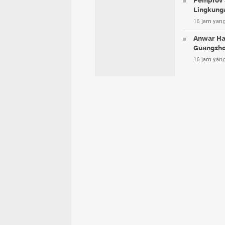
Pemprov 
Lingkung
16 jam yang
Anwar Ha
Guangzh
16 jam yang