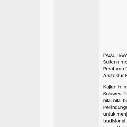
PALU, HAWA
Sulteng men
Peraturan 
Arsitektur
Kajian ini 
Sulawesi Te
nilai-nilai
Perlindung
untuk menja
tradisiona