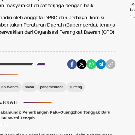
To
n masyarakat dapat terjaga dengan baik.
La
ihadiri oleh anggota DPRD dari berbagai komisi,
1 t
bentukan Peraturan Daerah (Bapemperda), tenaga
 perwakilan dari Organisasi Perangkat Daerah (OPD)
uan Wanita
hawa
parlementaria
sulteng
ERKAIT
Pakamundi: Penerbangan Palu–Guangzhou Tonggak Baru
 Sulawesi Tengah
 lalu