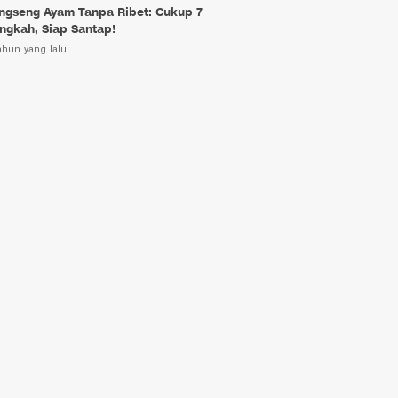
ngseng Ayam Tanpa Ribet: Cukup 7
ngkah, Siap Santap!
ahun yang lalu