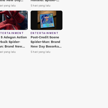
and New Day
Holland! Spider-
rbaik, Nomor 3
Man: Brand New
ari yang lalu
5 hari yang lalu
kin Terkesima!
Day Jadi Film
Terbaik Era MCU
NTERTAINMENT
ENTERTAINMENT
i 5 Adegan Action
Post-Credit Scene
rbaik Spider-
Spider-Man: Brand
n: Brand New
New Day Bocorkan
y, Ada Hulk vs
Lokasi Peter di Luar
ari yang lalu
5 hari yang lalu
nisher!
Angkasa!