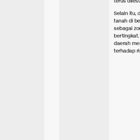
terus dilest
Selain itu,
tanah di b
sebagai z
bertingkat
daerah memi
terhadap ri