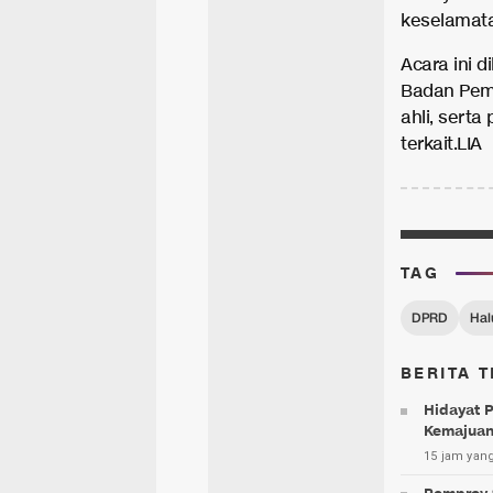
keselamata
Acara ini d
Badan Pem
ahli, serta
terkait.LIA
TAG
DPRD
Hal
BERITA T
Hidayat 
Kemajuan
15 jam yang