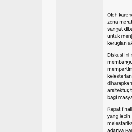
Oleh karena
zona mera
sangat diba
untuk menj
kerugian a
Diskusi i
membangun 
mempertim
kelestaria
diharapkan
arsitektur
bagi masya
Rapat final
yang lebih
melestarik
adanya Ranp