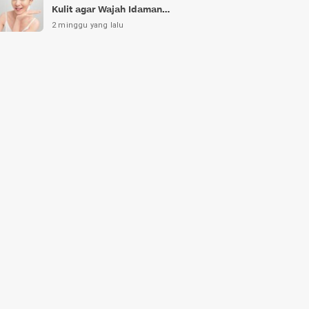
Kulit agar Wajah Idaman
Bukan Sekadar Mimpi
2 minggu yang lalu