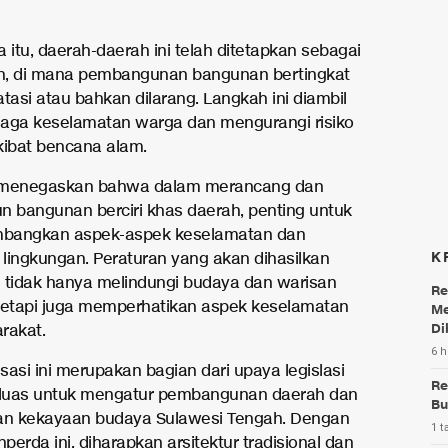
 itu, daerah-daerah ini telah ditetapkan sebagai
h, di mana pembangunan bangunan bertingkat
tasi atau bahkan dilarang. Langkah ini diambil
aga keselamatan warga dan mengurangi risiko
kibat bencana alam.
ni menegaskan bahwa dalam merancang dan
bangunan berciri khas daerah, penting untuk
bangkan aspek-aspek keselamatan dan
K
n lingkungan. Peraturan yang akan dihasilkan
 tidak hanya melindungi budaya dan warisan
Re
, tetapi juga memperhatikan aspek keselamatan
Me
Di
rakat.
6 h
isasi ini merupakan bagian dari upaya legislasi
Re
 luas untuk mengatur pembangunan daerah dan
Bu
an kekayaan budaya Sulawesi Tengah. Dengan
1 t
erda ini, diharapkan arsitektur tradisional dan