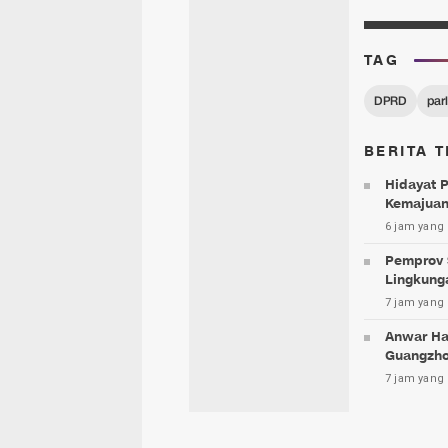
TAG
DPRD
par
BERITA T
Hidayat 
Kemajuan
6 jam yang 
Pemprov 
Lingkung
7 jam yang 
Anwar Ha
Guangzh
7 jam yang 