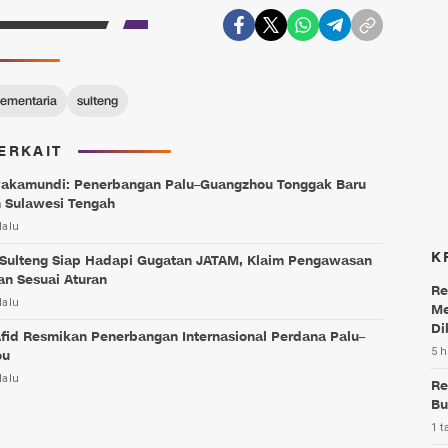
lementaria
sulteng
ERKAIT
Pakamundi: Penerbangan Palu–Guangzhou Tonggak Baru
 Sulawesi Tengah
lalu
K
Sulteng Siap Hadapi Gugatan JATAM, Klaim Pengawasan
an Sesuai Aturan
Re
lalu
Me
Di
fid Resmikan Penerbangan Internasional Perdana Palu–
5 h
ou
lalu
Re
Bu
1 t