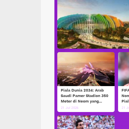
Piala Dunia 2034: Arab
FIF
Saudi Pamer Stadion 350
Nom
Meter di Neom yang
Pia
Futuristik
Mes
21 Jul 2026
21 J