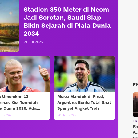
Stadion 350 Meter di Neom
Jadi Sorotan, Saudi Siap
Bikin Sejarah di Piala Dunia
2034
21 Jul 2026
E
A Umumkan 12
Messi Mandek di Final,
inasi Gol Terindah
Argentina Buntu Total Saat
la Dunia 2026, Ada
Spanyol Angkat Trofi
si dan Haaland!
ul 2026
20 Jul 2026
E
Ra
Ac