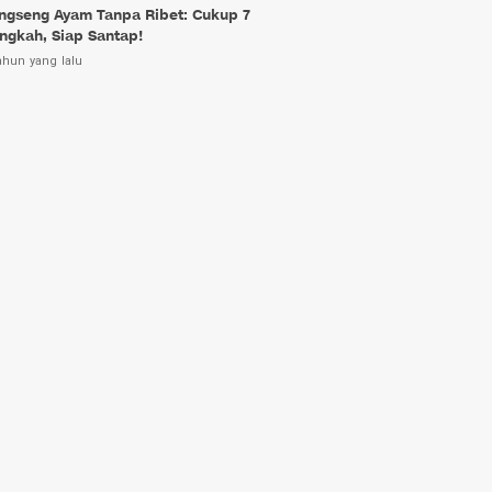
ngseng Ayam Tanpa Ribet: Cukup 7
ngkah, Siap Santap!
ahun yang lalu