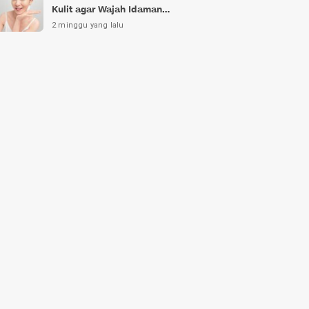
Kulit agar Wajah Idaman
Bukan Sekadar Mimpi
2 minggu yang lalu