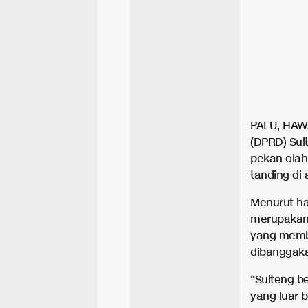
PALU, HAWA
(DPRD) Sul
pekan olah
tanding di
Menurut ha
merupakan p
yang memba
dibanggaka
“Sulteng b
yang luar 