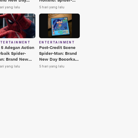
and New Day
Holland! Spider-
rbaik, Nomor 3
Man: Brand New
ari yang lalu
5 hari yang lalu
kin Terkesima!
Day Jadi Film
Terbaik Era MCU
NTERTAINMENT
ENTERTAINMENT
i 5 Adegan Action
Post-Credit Scene
rbaik Spider-
Spider-Man: Brand
n: Brand New
New Day Bocorkan
y, Ada Hulk vs
Lokasi Peter di Luar
ari yang lalu
5 hari yang lalu
nisher!
Angkasa!