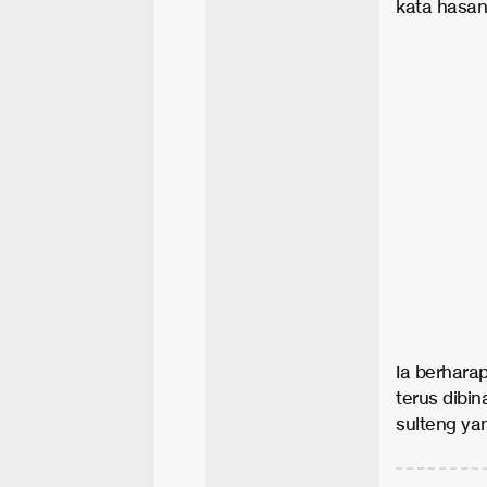
kata hasan
Ia berhara
terus dibi
sulteng yan