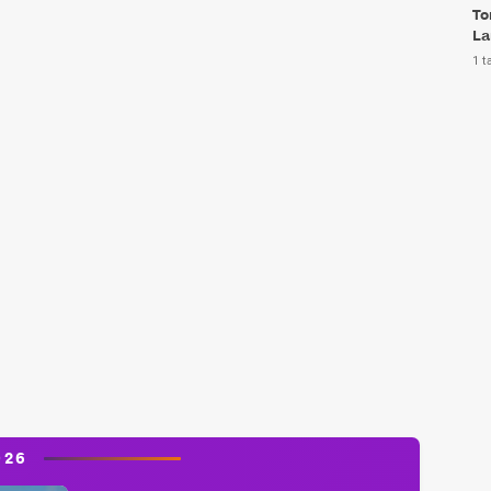
To
La
1 t
026