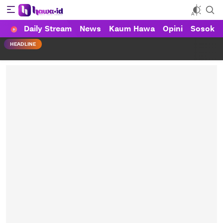
Daily Stream
News
Kaum Hawa
Opini
Sosok
HAWA
Haluan Wanita Indonesia
HEADLINE