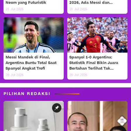
Neom yang Futuristik
2026, Ada Messi dan
Haaland!
21 Jul 2026
21 Jul 2026
Messi Mandek di Final,
Spanyol 1-0 Argentina:
Argentina Buntu Total Saat
Statistik Final Bikin Juara
Spanyol Angkat Trofi
Bertahan Terlihat Tak
Berdaya
20 Jul 2026
20 Jul 2026
PILIHAN REDAKSI