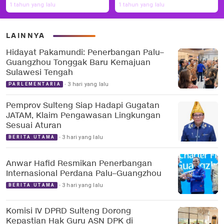
1 tahun yang lalu
1 tahun yang lalu
LAINNYA
Hidayat Pakamundi: Penerbangan Palu–
Guangzhou Tonggak Baru Kemajuan
Sulawesi Tengah
3 hari yang lalu
PARLEMENTARIA
Pemprov Sulteng Siap Hadapi Gugatan
JATAM, Klaim Pengawasan Lingkungan
Sesuai Aturan
3 hari yang lalu
BERITA UTAMA
Anwar Hafid Resmikan Penerbangan
Internasional Perdana Palu–Guangzhou
3 hari yang lalu
BERITA UTAMA
Komisi IV DPRD Sulteng Dorong
Kepastian Hak Guru ASN DPK di