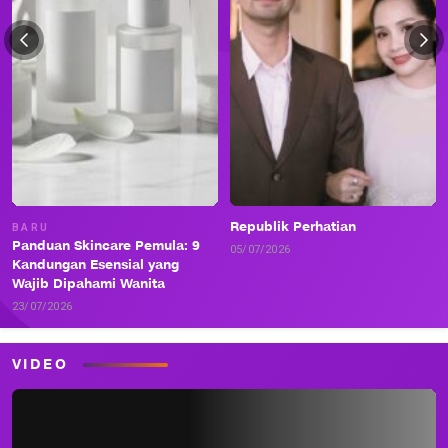
Republik Perhatian
BARU
Panduan Skincare Pemula: 9
05/07/2026
Kandungan Esensial yang
Wajib Dipahami Wanita
23/07/2026
VIDEO