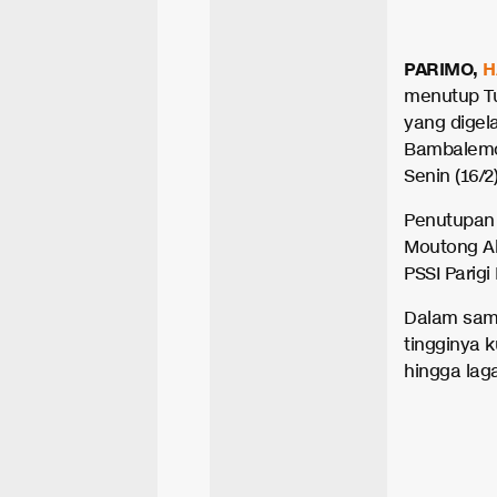
PARIMO,
H
menutup T
yang digel
Bambalemo,
Senin (16/2)
Penutupan t
Moutong Ab
PSSI Parigi
Dalam sam
tingginya 
hingga lag