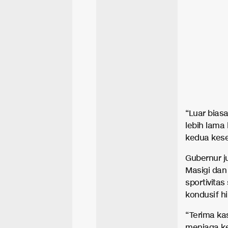
“Luar bias
lebih lama
kedua kese
Gubernur j
Masigi dan
sportivita
kondusif h
“Terima ka
menjaga ke