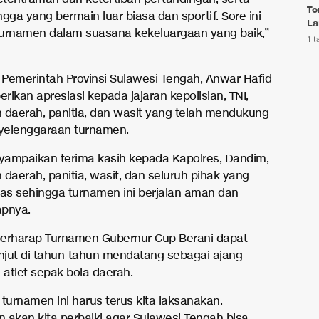
To
gga yang bermain luar biasa dan sportif. Sore ini
La
 turnamen dalam suasana kekeluargaan yang baik,”
1 t
Pemerintah Provinsi Sulawesi Tengah, Anwar Hafid
ikan apresiasi kepada jajaran kepolisian, TNI,
 daerah, panitia, dan wasit yang telah mendukung
yelenggaraan turnamen.
ampaikan terima kasih kepada Kapolres, Dandim,
daerah, panitia, wasit, dan seluruh pihak yang
ras sehingga turnamen ini berjalan aman dan
apnya.
erharap Turnamen Gubernur Cup Berani dapat
anjut di tahun-tahun mendatang sebagai ajang
atlet sepak bola daerah.
turnamen ini harus terus kita laksanakan.
 akan kita perbaiki agar Sulawesi Tengah bisa