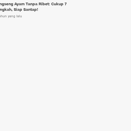
ngseng Ayam Tanpa Ribet: Cukup 7
ngkah, Siap Santap!
ahun yang lalu