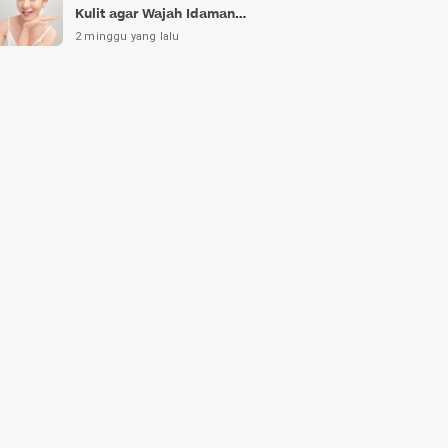
Kulit agar Wajah Idaman
Bukan Sekadar Mimpi
2 minggu yang lalu