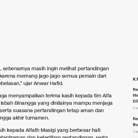
a, sebenarnya masih ingin melihat pertandingan
 karena memang jago-jago semua pemain dari
K
belasan,” ujar Anwar Hafid.
Re
Me
uga menyampaikan terima kasih kepada tim Alfa
Di
 Isbah Binangga yang dinilainya mampu menjaga
1 
s serta suasana pertandingan tetap aman dan
ingga akhir turnamen.
Re
Bu
sih kepada Alfath Masigi yang berbesar hati
1 t
tentraman dan ketertiban pertandingan, serta