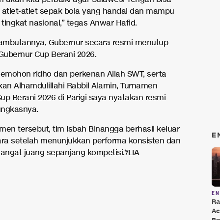
 atlet-atlet sepak bola yang handal dan mampu
 tingkat nasional,” tegas Anwar Hafid.
ambutannya, Gubernur secara resmi menutup
ubernur Cup Berani 2026.
mohon ridho dan perkenan Allah SWT, serta
n Alhamdulillahi Rabbil Alamin, Turnamen
up Berani 2026 di Parigi saya nyatakan resmi
pungkasnya.
men tersebut, tim Isbah Binangga berhasil keluar
E
ara setelah menunjukkan performa konsisten dan
ngat juang sepanjang kompetisi.*/LIA
E
Ra
Ac