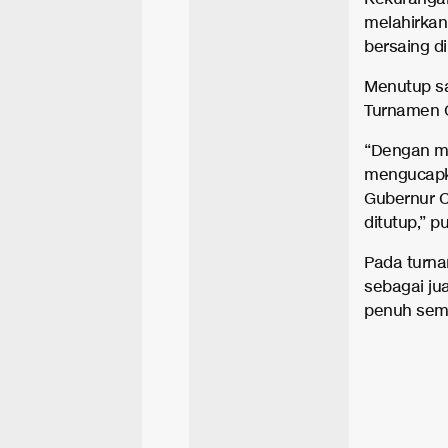
melahirkan
bersaing di
Menutup s
Turnamen G
“Dengan me
mengucapka
Gubernur C
ditutup,” 
Pada turna
sebagai ju
penuh sema