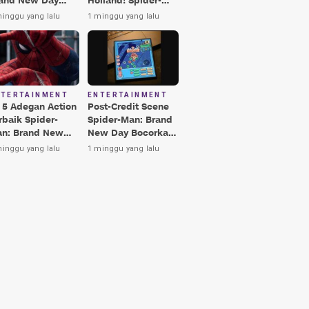
and New Day
Holland! Spider-
rbaik, Nomor 3
Man: Brand New
minggu yang lalu
1 minggu yang lalu
kin Terkesima!
Day Jadi Film
Terbaik Era MCU
NTERTAINMENT
ENTERTAINMENT
i 5 Adegan Action
Post-Credit Scene
rbaik Spider-
Spider-Man: Brand
n: Brand New
New Day Bocorkan
y, Ada Hulk vs
Lokasi Peter di Luar
minggu yang lalu
1 minggu yang lalu
nisher!
Angkasa!