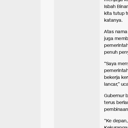
Isbah Binan
kita tutup
katanya.
Atas nama 
juga member
pemerintah
penuh pen
“Saya meny
pemerintah 
bekerja ke
lancar,” uc
Gubernur b
terus berl
pembinaan 
“Ke depan, 
Kekurangan