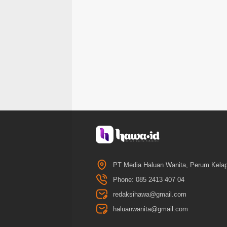
PT Media Haluan Wanita, Perum Kelap
Phone: 085 2413 407 04
redaksihawa@gmail.com
haluanwanita@gmail.com