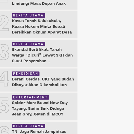
Lindungi Masa Depan Anak
2
BERITA UTAMA
Kasus Tanah Kalukubula,
Kuasa Hukum Minta Bupati
Bersihkan Oknum Aparat Desa
3
BERITA UTAMA
Skandal Sertifikat: Tanah
Warga “Dicuri” Lewat SKH dan
Surat Penyerahan
Maladministrasi
4
PENDIDIKAN
Berani Cerdas, UKT yang Sudah
Dibayar Akan Dikembalikan
5
ENTERTAINMENT
Spider-Man: Brand New Day
Tayang, Sadie Sink Diduga
Jean Grey, X-Men di MCU?
BERITA UTAMA
TNI Jaga Rumah Jampidsus