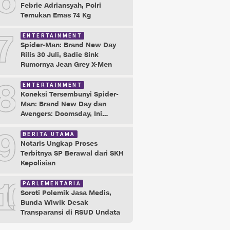
6
Febrie Adriansyah, Polri
Temukan Emas 74 Kg
7
ENTERTAINMENT
Spider-Man: Brand New Day
Rilis 30 Juli, Sadie Sink
Rumornya Jean Grey X-Men
8
ENTERTAINMENT
Koneksi Tersembunyi Spider-
Man: Brand New Day dan
Avengers: Doomsday, Ini
Buktinya!
9
BERITA UTAMA
Notaris Ungkap Proses
Terbitnya SP Berawal dari SKH
Kepolisian
10
PARLEMENTARIA
Soroti Polemik Jasa Medis,
Bunda Wiwik Desak
Transparansi di RSUD Undata