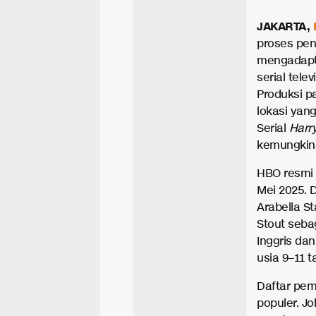
JAKARTA,
proses pen
mengadapta
serial tele
Produksi p
lokasi yan
Serial
Harry
kemungkina
HBO resmi
Mei 2025. 
Arabella S
Stout seba
Inggris dan
usia 9–11 
Daftar pe
populer. J