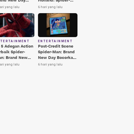
and New Day
Holland! Spider-
rbaik, Nomor 3
Man: Brand New
ari yang lalu
6 hari yang lalu
kin Terkesima!
Day Jadi Film
Terbaik Era MCU
NTERTAINMENT
ENTERTAINMENT
i 5 Adegan Action
Post-Credit Scene
rbaik Spider-
Spider-Man: Brand
n: Brand New
New Day Bocorkan
y, Ada Hulk vs
Lokasi Peter di Luar
ari yang lalu
6 hari yang lalu
nisher!
Angkasa!