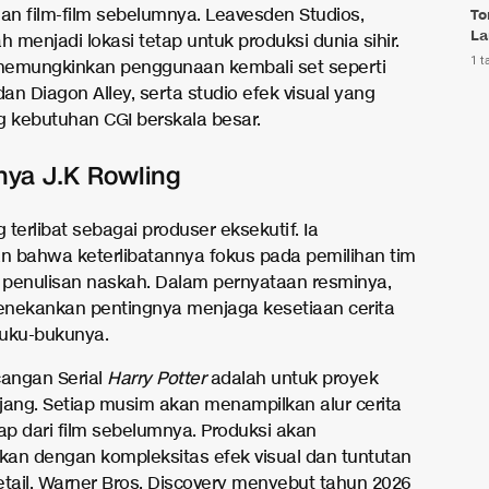
n film-film sebelumnya. Leavesden Studios,
To
La
lah menjadi lokasi tetap untuk produksi dunia sihir.
1 t
 memungkinkan penggunaan kembali set seperti
n Diagon Alley, serta studio efek visual yang
kebutuhan CGI berskala besar.
tnya J.K Rowling
g terlibat sebagai produser eksekutif. Ia
 bahwa keterlibatannya fokus pada pemilihan tim
n penulisan naskah. Dalam pernyataan resminya,
nekankan pentingnya menjaga kesetiaan cerita
uku-bukunya.
cangan Serial
Harry Potter
adalah untuk proyek
jang. Setiap musim akan menampilkan alur cerita
ap dari film sebelumnya. Produksi akan
an dengan kompleksitas efek visual dan tuntutan
etail. Warner Bros. Discovery menyebut tahun 2026