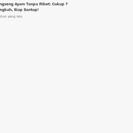
ngseng Ayam Tanpa Ribet: Cukup 7
ngkah, Siap Santap!
ahun yang lalu