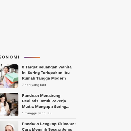
KONOMI
8 Target Keuangan Wanita
Ini Sering Terlupakan Ibu
Rumah Tangga Modern
7 hari yang lalu
Panduan Menabung
Realistis untuk Pekerja
Muda: Mengapa Sering
Gagal?
1 minggu yang lalu
Panduan Lengkap Skincare:
Cara Memilih Sesuai Jenis