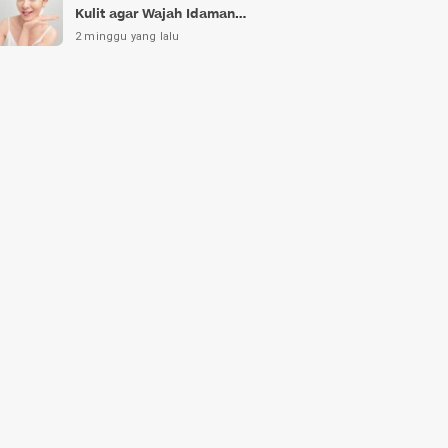
Kulit agar Wajah Idaman
Bukan Sekadar Mimpi
2 minggu yang lalu