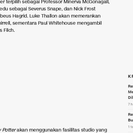
er terpilih sebagai Professor Minerva McGonagall,
edu sebagai Severus Snape, dan Nick Frost
beus Hagrid. Luke Thallon akan memerankan
uirrell, sementara Paul Whitehouse mengambil
 Filch.
K
Re
Me
Di
7 h
Re
Bu
1 t
 Potter
akan menggunakan fasilitas studio yang