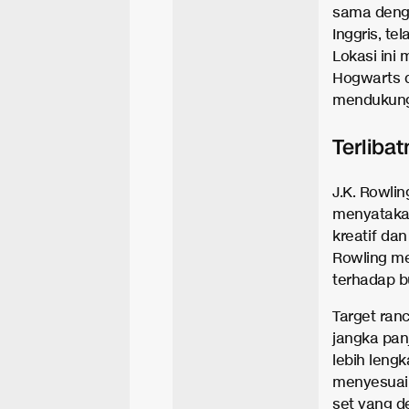
sama denga
Inggris, te
Lokasi ini
Hogwarts da
mendukung 
Terliba
J.K. Rowlin
menyatakan
kreatif da
Rowling me
terhadap b
Target ran
jangka pan
lebih lengk
menyesuaik
set yang d