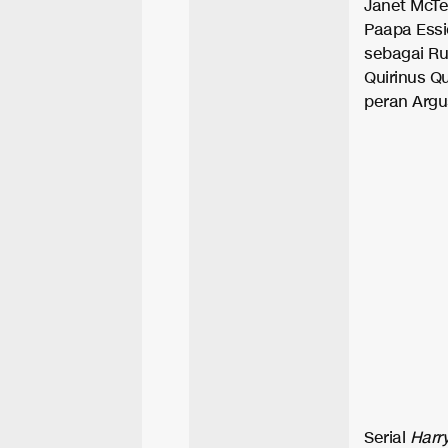
Janet McTe
Paapa Essi
sebagai Ru
Quirinus Q
peran Argus
Serial
Harry