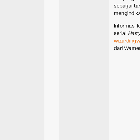
sebagai ta
mengindika
Informasi 
serial
Harry
wizardingw
dari Warner