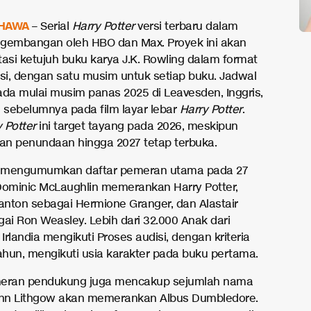
HAWA
– Serial
Harry Potter
versi terbaru dalam
gembangan oleh HBO dan Max. Proyek ini akan
si ketujuh buku karya J.K. Rowling dalam format
visi, dengan satu musim untuk setiap buku. Jadwal
ada mulai musim panas 2025 di Leavesden, Inggris,
g sebelumnya pada film layar lebar
Harry Potter
.
 Potter
ini target tayang pada 2026, meskipun
n penundaan hingga 2027 tetap terbuka.
 mengumumkan daftar pemeran utama pada 27
Dominic McLaughlin memerankan Harry Potter,
tanton sebagai Hermione Granger, dan Alastair
gai Ron Weasley. Lebih dari 32.000 Anak dari
 Irlandia mengikuti Proses audisi, dengan kriteria
tahun, mengikuti usia karakter pada buku pertama.
meran pendukung juga mencakup sejumlah nama
ohn Lithgow akan memerankan Albus Dumbledore.