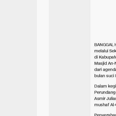
BANGGAI, H
melalui Se
di Kabupat
Masjid An-
dari agend
bulan suci
Dalam kegi
Perundang-
Asmir Juli
mushaf Al-
Penyerahan