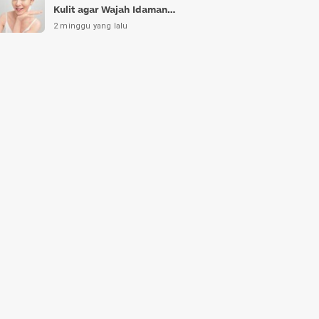
Kulit agar Wajah Idaman
Bukan Sekadar Mimpi
2 minggu yang lalu