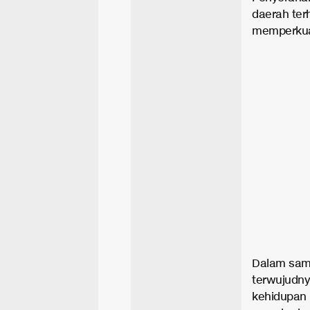
daerah ter
memperkuat
Dalam sam
terwujudny
kehidupan