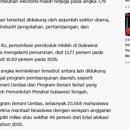
Br
umbuhan ekonomi masih terjaga pada angka 7,79
Te
6 h
Bi
n tersebut didukung oleh sejumlah sektor utama,
n industri pengolahan, pertambangan, dan
E
In
itu, persentase penduduk miskin di Sulawesi
Te
a mengalami penurunan, dari 11,77 persen pada
Ma
di 10,92 persen pada 2025.
Da
6 h
Pu
angka kemiskinan tersebut antara lain didukung
gai program pembangunan daerah, seperti
rani Cerdas dan Program Berani Sehat yang
oleh Pemerintah Provinsi Sulawesi Tengah.
ogram Berani Cerdas, sebanyak 23.568 mahasiswa
erima manfaat beasiswa dengan serapan anggaran
Rp80 miliar atau sekitar 46 persen dari total alokasi
ahun 2025.