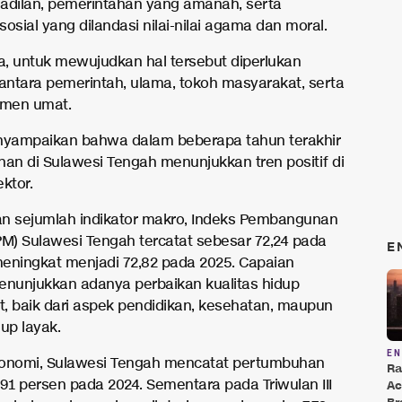
adilan, pemerintahan yang amanah, serta
osial yang dilandasi nilai-nilai agama dan moral.
, untuk mewujudkan hal tersebut diperlukan
 antara pemerintah, ulama, tokoh masyarakat, serta
emen umat.
nyampaikan bahwa dalam beberapa tahun terakhir
n di Sulawesi Tengah menunjukkan tren positif di
ktor.
n sejumlah indikator makro, Indeks Pembangunan
PM) Sulawesi Tengah tercatat sebesar 72,24 pada
E
eningkat menjadi 72,82 pada 2025. Capaian
enunjukkan adanya perbaikan kualitas hidup
, baik dari aspek pendidikan, kesehatan, maupun
up layak.
E
ekonomi, Sulawesi Tengah mencatat pertumbuhan
Ra
,91 persen pada 2024. Sementara pada Triwulan III
Ac