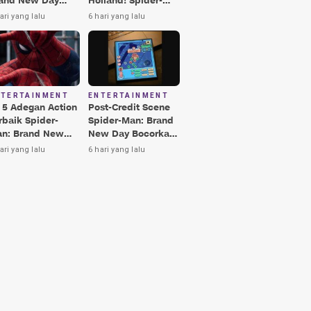
and New Day
Holland! Spider-
rbaik, Nomor 3
Man: Brand New
ari yang lalu
6 hari yang lalu
kin Terkesima!
Day Jadi Film
Terbaik Era MCU
NTERTAINMENT
ENTERTAINMENT
i 5 Adegan Action
Post-Credit Scene
rbaik Spider-
Spider-Man: Brand
n: Brand New
New Day Bocorkan
y, Ada Hulk vs
Lokasi Peter di Luar
ari yang lalu
6 hari yang lalu
nisher!
Angkasa!