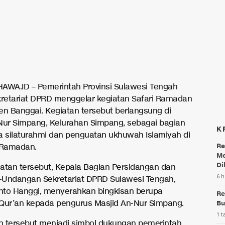
AWA.ID – Pemerintah Provinsi Sulawesi Tengah
kretariat DPRD menggelar kegiatan Safari Ramadan
en Banggai. Kegiatan tersebut berlangsung di
Nur Simpang, Kelurahan Simpang, sebagai bagian
K
a silaturahmi dan penguatan ukhuwah Islamiyah di
Re
 Ramadan.
Me
Di
atan tersebut, Kepala Bagian Persidangan dan
6 h
Undangan Sekretariat DPRD Sulawesi Tengah,
anto Hanggi, menyerahkan bingkisan berupa
Re
Qur’an kepada pengurus Masjid An-Nur Simpang.
Bu
1 t
 tersebut menjadi simbol dukungan pemerintah