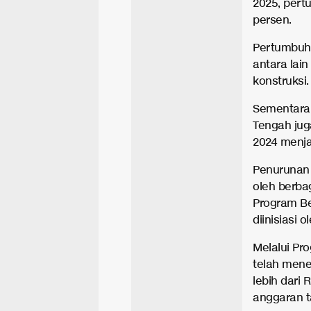
2025, pert
persen.
Pertumbuha
antara lai
konstruksi.
Sementara 
Tengah jug
2024 menja
Penurunan 
oleh berba
Program Be
diinisiasi 
Melalui Pr
telah men
lebih dari 
anggaran t