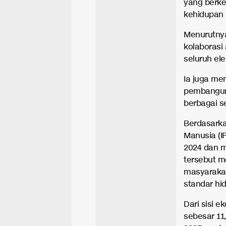
yang berke
kehidupan s
Menurutnya
kolaborasi
seluruh el
Ia juga me
pembanguna
berbagai se
Berdasarka
Manusia (I
2024 dan m
tersebut m
masyarakat
standar hid
Dari sisi 
sebesar 11