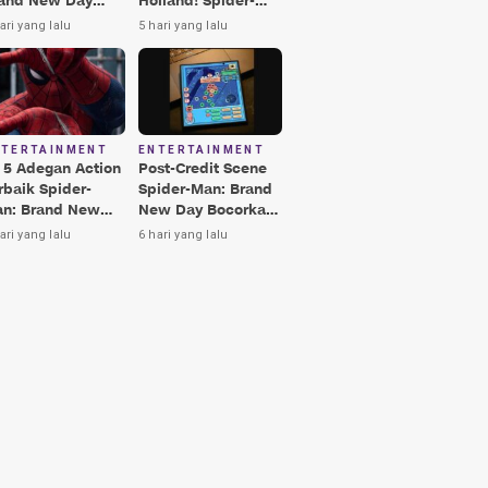
and New Day
Holland! Spider-
rbaik, Nomor 3
Man: Brand New
ari yang lalu
5 hari yang lalu
kin Terkesima!
Day Jadi Film
Terbaik Era MCU
NTERTAINMENT
ENTERTAINMENT
i 5 Adegan Action
Post-Credit Scene
rbaik Spider-
Spider-Man: Brand
n: Brand New
New Day Bocorkan
y, Ada Hulk vs
Lokasi Peter di Luar
ari yang lalu
6 hari yang lalu
nisher!
Angkasa!