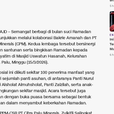
Br
Te
5 h
Bi
.ID – Semangat berbagi di bulan suci Ramadan
E
tunjukkan melalui kolaborasi Bakrie Amanah dan PT
In
Minerals (CPM). Kedua lembaga tersebut bersinergi
Te
Ma
n santunan serta bingkisan Ramadan kepada
Da
6 h
yatim di Masjid Uswatun Hasanah, Kelurahan
Pu
a Palu, Minggu (15/3/2026).
sial ini diikuti sekitar 100 penerima manfaat yang
i sejumlah panti asuhan, di antaranya Panti Nurul
i Alsholat Almuhsholat, Panti Zalzilah, serta anak-
ingkungan sekitar masjid. Acara tersebut juga
an dengan buka puasa bersama sebagai bentuk
an dalam menyambut keberkahan Ramadan.
PPM-CSR PT Citra Palu Minerals, Zulkifli Salingkat,