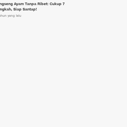
ngseng Ayam Tanpa Ribet: Cukup 7
ngkah, Siap Santap!
ahun yang lalu