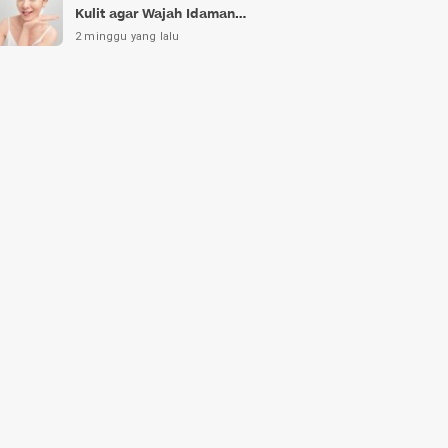
Kulit agar Wajah Idaman
Bukan Sekadar Mimpi
2 minggu yang lalu