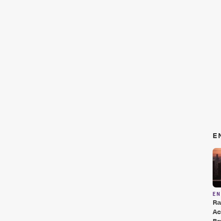
E
E
Ra
Ac