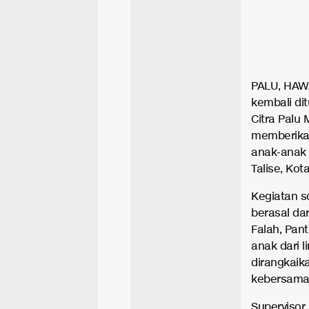
PALU, HAWA
kembali di
Citra Palu 
memberika
anak-anak 
Talise, Kot
Kegiatan so
berasal dar
Falah, Pant
anak dari l
dirangkaik
kebersama
Supervisor 