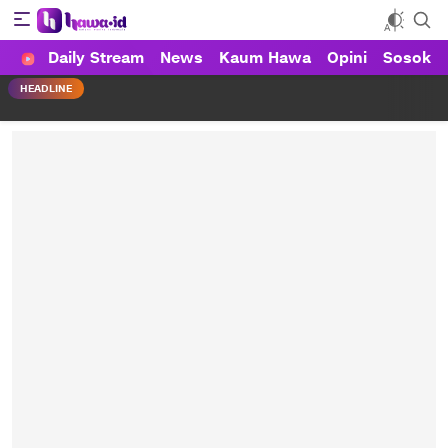
Daily Stream
News
Kaum Hawa
Opini
Sosok
HAWA
Haluan Wanita Indonesia
HEADLINE