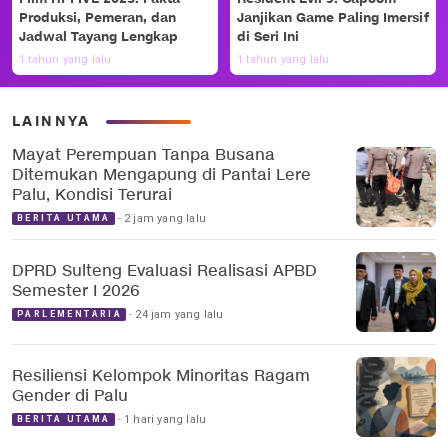
Produksi, Pemeran, dan
Janjikan Game Paling Imersif
Jadwal Tayang Lengkap
di Seri Ini
1 tahun yang lalu
1 tahun yang lalu
LAINNYA
Mayat Perempuan Tanpa Busana
Ditemukan Mengapung di Pantai Lere
Palu, Kondisi Terurai
2 jam yang lalu
BERITA UTAMA
DPRD Sulteng Evaluasi Realisasi APBD
Semester I 2026
24 jam yang lalu
PARLEMENTARIA
Resiliensi Kelompok Minoritas Ragam
Gender di Palu
1 hari yang lalu
BERITA UTAMA