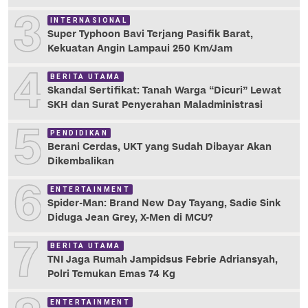
3
INTERNASIONAL
Super Typhoon Bavi Terjang Pasifik Barat,
Kekuatan Angin Lampaui 250 Km/Jam
4
BERITA UTAMA
Skandal Sertifikat: Tanah Warga “Dicuri” Lewat
SKH dan Surat Penyerahan Maladministrasi
5
PENDIDIKAN
Berani Cerdas, UKT yang Sudah Dibayar Akan
Dikembalikan
6
ENTERTAINMENT
Spider-Man: Brand New Day Tayang, Sadie Sink
Diduga Jean Grey, X-Men di MCU?
7
BERITA UTAMA
TNI Jaga Rumah Jampidsus Febrie Adriansyah,
Polri Temukan Emas 74 Kg
ENTERTAINMENT