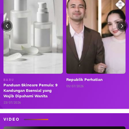
Republik Perhatian
BARU
Panduan Skincare Pemula: 9
05/07/2026
Kandungan Esensial yang
Wajib Dipahami Wanita
23/07/2026
VIDEO