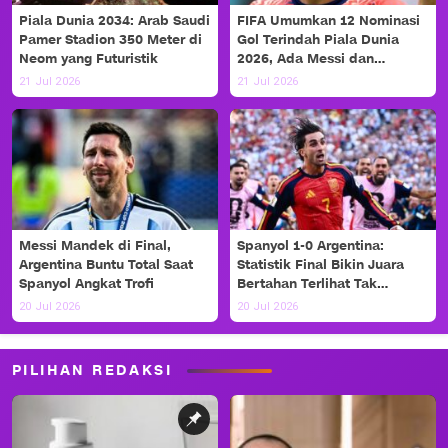
Piala Dunia 2034: Arab Saudi
FIFA Umumkan 12 Nominasi
Pamer Stadion 350 Meter di
Gol Terindah Piala Dunia
Neom yang Futuristik
2026, Ada Messi dan
Haaland!
21 Jul 2026
21 Jul 2026
Messi Mandek di Final,
Spanyol 1-0 Argentina:
Argentina Buntu Total Saat
Statistik Final Bikin Juara
Spanyol Angkat Trofi
Bertahan Terlihat Tak
Berdaya
20 Jul 2026
20 Jul 2026
PILIHAN REDAKSI