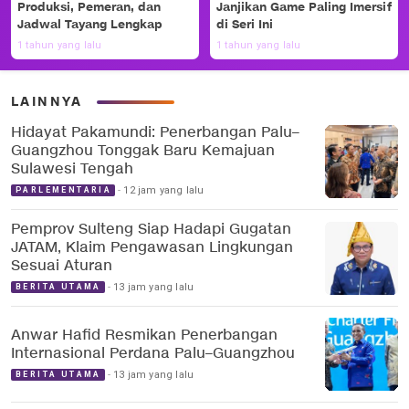
Produksi, Pemeran, dan
Janjikan Game Paling Imersif
Jadwal Tayang Lengkap
di Seri Ini
1 tahun yang lalu
1 tahun yang lalu
LAINNYA
Hidayat Pakamundi: Penerbangan Palu–
Guangzhou Tonggak Baru Kemajuan
Sulawesi Tengah
12 jam yang lalu
PARLEMENTARIA
Pemprov Sulteng Siap Hadapi Gugatan
JATAM, Klaim Pengawasan Lingkungan
Sesuai Aturan
13 jam yang lalu
BERITA UTAMA
Anwar Hafid Resmikan Penerbangan
Internasional Perdana Palu–Guangzhou
13 jam yang lalu
BERITA UTAMA