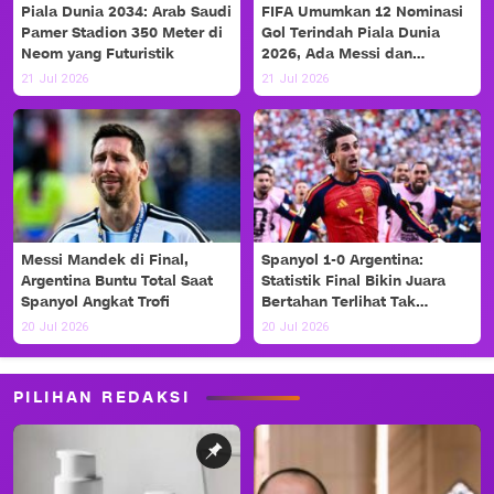
Piala Dunia 2034: Arab Saudi
FIFA Umumkan 12 Nominasi
Pamer Stadion 350 Meter di
Gol Terindah Piala Dunia
Neom yang Futuristik
2026, Ada Messi dan
Haaland!
21 Jul 2026
21 Jul 2026
Messi Mandek di Final,
Spanyol 1-0 Argentina:
Argentina Buntu Total Saat
Statistik Final Bikin Juara
Spanyol Angkat Trofi
Bertahan Terlihat Tak
Berdaya
20 Jul 2026
20 Jul 2026
PILIHAN REDAKSI