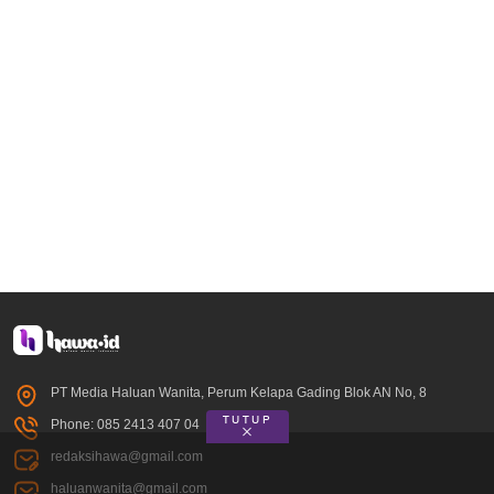
PT Media Haluan Wanita, Perum Kelapa Gading Blok AN No, 8
TUTUP
Phone: 085 2413 407 04
redaksihawa@gmail.com
haluanwanita@gmail.com