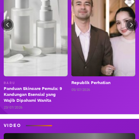
Republik Perhatian
BARU
Panduan Skincare Pemula: 9
05/07/2026
Kandungan Esensial yang
Wajib Dipahami Wanita
23/07/2026
VIDEO