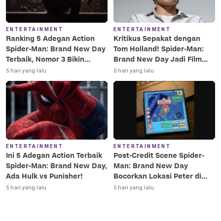
ENTERTAINMENT
ENTERTAINMENT
Ranking 5 Adegan Action
Kritikus Sepakat dengan
Spider-Man: Brand New Day
Tom Holland! Spider-Man:
Terbaik, Nomor 3 Bikin
Brand New Day Jadi Film
Terkesima!
Terbaik Era MCU
5 hari yang lalu
5 hari yang lalu
ENTERTAINMENT
ENTERTAINMENT
Ini 5 Adegan Action Terbaik
Post-Credit Scene Spider-
Spider-Man: Brand New Day,
Man: Brand New Day
Ada Hulk vs Punisher!
Bocorkan Lokasi Peter di
Luar Angkasa!
5 hari yang lalu
5 hari yang lalu