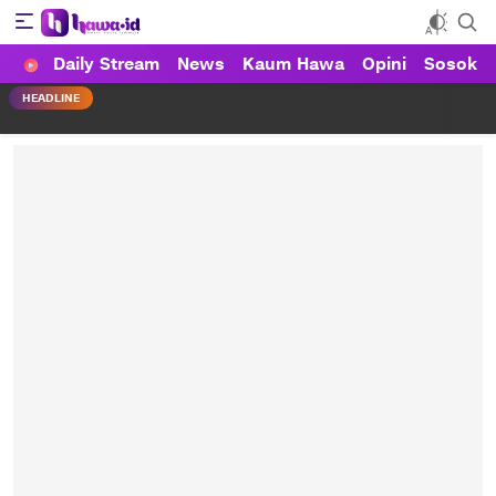
Daily Stream
News
Kaum Hawa
Opini
Sosok
HAWA
Haluan Wanita Indonesia
HEADLINE