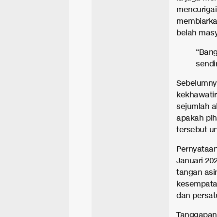
mencurigai
membiarka
belah masy
“Bang
sendi
Sebelumnya
kekhawatir
sejumlah a
apakah pi
tersebut u
Pernyataan
Januari 20
tangan asi
kesempatan
dan persat
Tanggapan 