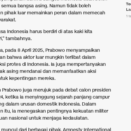
To
 semua bangsa asing. Namun tidak boleh
La
n pihak luar memainkan peran dalam memecah
1 t
arakat.
sa Indonesia harus berdiri di atas kaki kita
ri,” tambahnya.
, pada 8 April 2025, Prabowo menyampaikan
an bahwa aktor luar mungkin terlibat dalam
ksi protes di Indonesia. Ia juga mempertanyakan
hak asing mendanai dan memanfaatkan aksi
ntuk kepentingan mereka.
 Prabowo juga merujuk pada debat calon presiden
24, ketika ia menyinggung sejarah panjang campur
ng dalam urusan domestik Indonesia. Dalam
 itu, ia menegaskan pentingnya kekuatan militer
uan nasional untuk menjaga kedaulatan.
muncul dari berbagai pihak. Amnesty International