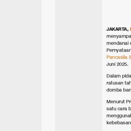
JAKARTA,
menyampaik
mendanai o
Pernyataan
Pancasila 
Juni 2025.
Dalam pid
ratusan ta
domba ban
Menurut Pr
satu cara 
menggunaka
kebebasan 