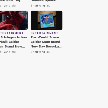
and New Day
Holland! Spider-
rbaik, Nomor 3
Man: Brand New
ari yang lalu
6 hari yang lalu
kin Terkesima!
Day Jadi Film
Terbaik Era MCU
NTERTAINMENT
ENTERTAINMENT
i 5 Adegan Action
Post-Credit Scene
rbaik Spider-
Spider-Man: Brand
n: Brand New
New Day Bocorkan
y, Ada Hulk vs
Lokasi Peter di Luar
ari yang lalu
6 hari yang lalu
nisher!
Angkasa!