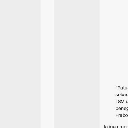
“Ratu
sekar
LSM u
peneg
Prabo
Ia juga me