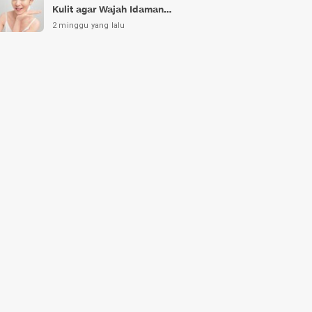
Kulit agar Wajah Idaman
Bukan Sekadar Mimpi
2 minggu yang lalu