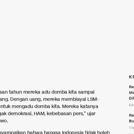
K
Re
san tahun mereka adu domba kita sampai
Me
Di
ang. Dengan uang, mereka membiayai LSM-
6 h
ntuk mengadu domba kita. Mereka katanya
ak demokrasi, HAM, kebebasan pers,” ujar
Re
wo.
Bu
1 t
nyampaikan bahwa bangsa Indonesia tidak boleh