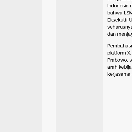
Indonesia
bahwa LSM
Eksekutif
seharusnya
dan menjaga
Pembahasan
platform 
Prabowo, s
arah kebij
kerjasama 