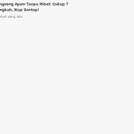
ngseng Ayam Tanpa Ribet: Cukup 7
ngkah, Siap Santap!
ahun yang lalu