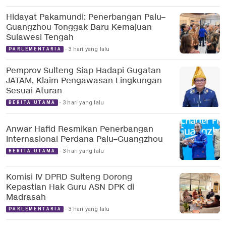
Hidayat Pakamundi: Penerbangan Palu–
Guangzhou Tonggak Baru Kemajuan
Sulawesi Tengah
3 hari yang lalu
PARLEMENTARIA
Pemprov Sulteng Siap Hadapi Gugatan
JATAM, Klaim Pengawasan Lingkungan
Sesuai Aturan
3 hari yang lalu
BERITA UTAMA
Anwar Hafid Resmikan Penerbangan
Internasional Perdana Palu–Guangzhou
3 hari yang lalu
BERITA UTAMA
Komisi IV DPRD Sulteng Dorong
Kepastian Hak Guru ASN DPK di
Madrasah
3 hari yang lalu
PARLEMENTARIA