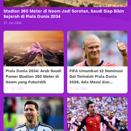
Stadion 350 Meter di Neom Jadi Sorotan, Saudi Siap Bikin
Sejarah di Piala Dunia 2034
21 Jul 2026
Piala Dunia 2034: Arab Saudi
FIFA Umumkan 12 Nominasi
Pamer Stadion 350 Meter di
Gol Terindah Piala Dunia
Neom yang Futuristik
2026, Ada Messi dan
Haaland!
21 Jul 2026
21 Jul 2026