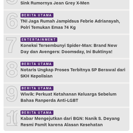
Sink Rumornya Jean Grey X-Men
6
BERITA UTAMA
TNI Jaga Rumah Jampidsus Febrie Adriansyah,
Polri Temukan Emas 74 Kg
7
ENTERTAINMENT
Koneksi Tersembunyi Spider-Man: Brand New
Day dan Avengers: Doomsday, Ini Buktinya!
8
BERITA UTAMA
Notaris Ungkap Proses Terbitnya SP Berawal dari
SKH Kepolisian
9
BERITA UTAMA
Wiwik: Perkuat Ketahanan Keluarga Sebelum
Bahas Ranperda Anti-LGBT
10
BERITA UTAMA
Kabar Mengejutkan dari BGN: Nanik S. Deyang
Resmi Pamit karena Alasan Kesehatan