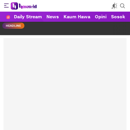
Daily Stream
News
Kaum Hawa
Opini
Sosok
HAWA
Haluan Wanita Indonesia
HEADLINE