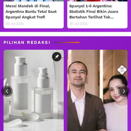
Messi Mandek di Final,
Spanyol 1-0 Argentina:
Argentina Buntu Total Saat
Statistik Final Bikin Juara
Spanyol Angkat Trofi
Bertahan Terlihat Tak
Berdaya
20 Jul 2026
20 Jul 2026
PILIHAN REDAKSI