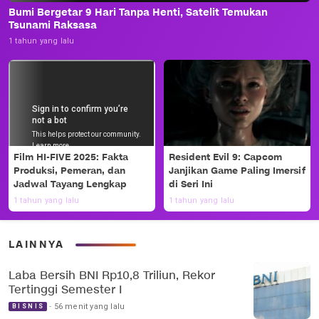
Bumi Bergetar 9 Hari Tanpa Henti, Satelit Temukan
Tsunami Raksasa
1 tahun yang lalu
Film HI-FIVE 2025: Fakta
Resident Evil 9: Capcom
Produksi, Pemeran, dan
Janjikan Game Paling Imersif
Jadwal Tayang Lengkap
di Seri Ini
1 tahun yang lalu
1 tahun yang lalu
LAINNYA
Laba Bersih BNI Rp10,8 Triliun, Rekor
Tertinggi Semester I
56 menit yang lalu
BISNIS