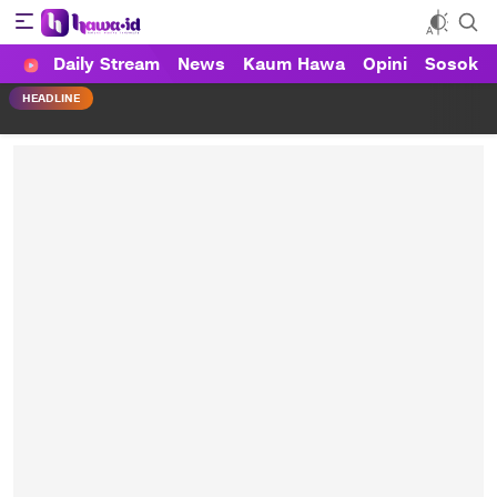
Daily Stream
News
Kaum Hawa
Opini
Sosok
HAWA
Haluan Wanita Indonesia
HEADLINE