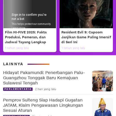
Film HI-FIVE 2025: Fakta
Resident Evil 9: Capcom
Produksi, Pemeran, dan
Janjikan Game Paling Imersif
Jadwal Tayang Lengkap
di Seri Ini
1 tahun yang lalu
1 tahun yang lalu
LAINNYA
Hidayat Pakamundi: Penerbangan Palu–
Guangzhou Tonggak Baru Kemajuan
Sulawesi Tengah
2 hari yang lalu
PARLEMENTARIA
Pemprov Sulteng Siap Hadapi Gugatan
JATAM, Klaim Pengawasan Lingkungan
Sesuai Aturan