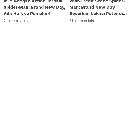
Ini 5 Adegan Action Terbaik
Post-Credit Scene Spider-
Spider-Man: Brand New Day,
Man: Brand New Day
Ada Hulk vs Punisher!
Bocorkan Lokasi Peter di
Luar Angkasa!
7 hari yang lalu
7 hari yang lalu