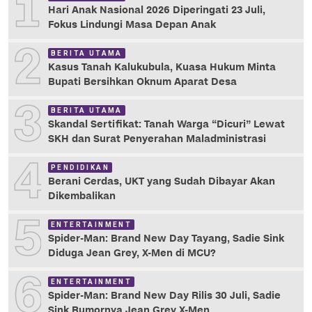
1
Hari Anak Nasional 2026 Diperingati 23 Juli,
Fokus Lindungi Masa Depan Anak
2
BERITA UTAMA
Kasus Tanah Kalukubula, Kuasa Hukum Minta
Bupati Bersihkan Oknum Aparat Desa
3
BERITA UTAMA
Skandal Sertifikat: Tanah Warga “Dicuri” Lewat
SKH dan Surat Penyerahan Maladministrasi
4
PENDIDIKAN
Berani Cerdas, UKT yang Sudah Dibayar Akan
Dikembalikan
5
ENTERTAINMENT
Spider-Man: Brand New Day Tayang, Sadie Sink
Diduga Jean Grey, X-Men di MCU?
6
ENTERTAINMENT
Spider-Man: Brand New Day Rilis 30 Juli, Sadie
Sink Rumornya Jean Grey X-Men