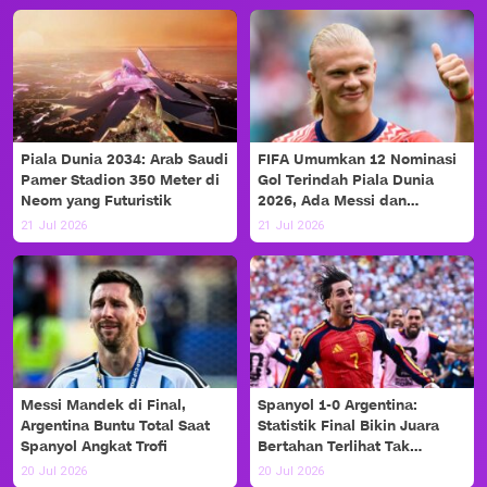
Piala Dunia 2034: Arab Saudi
FIFA Umumkan 12 Nominasi
Pamer Stadion 350 Meter di
Gol Terindah Piala Dunia
Neom yang Futuristik
2026, Ada Messi dan
Haaland!
21 Jul 2026
21 Jul 2026
Messi Mandek di Final,
Spanyol 1-0 Argentina:
Argentina Buntu Total Saat
Statistik Final Bikin Juara
Spanyol Angkat Trofi
Bertahan Terlihat Tak
Berdaya
20 Jul 2026
20 Jul 2026