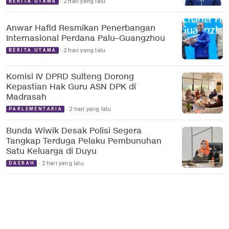
2 hari yang lalu
BERITA UTAMA
Anwar Hafid Resmikan Penerbangan
Internasional Perdana Palu–Guangzhou
2 hari yang lalu
BERITA UTAMA
Komisi IV DPRD Sulteng Dorong
Kepastian Hak Guru ASN DPK di
Madrasah
2 hari yang lalu
PARLEMENTARIA
Bunda Wiwik Desak Polisi Segera
Tangkap Terduga Pelaku Pembunuhan
Satu Keluarga di Duyu
2 hari yang lalu
DAERAH