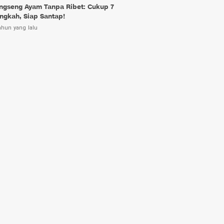
ngseng Ayam Tanpa Ribet: Cukup 7
ngkah, Siap Santap!
ahun yang lalu