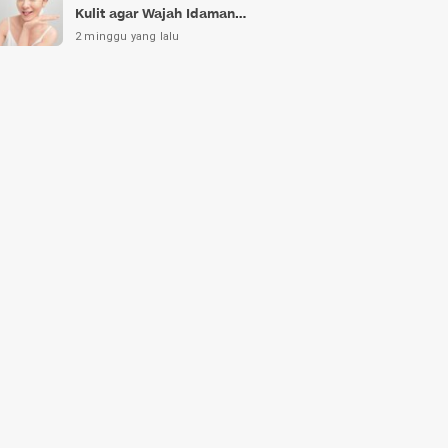
Kulit agar Wajah Idaman
Bukan Sekadar Mimpi
2 minggu yang lalu