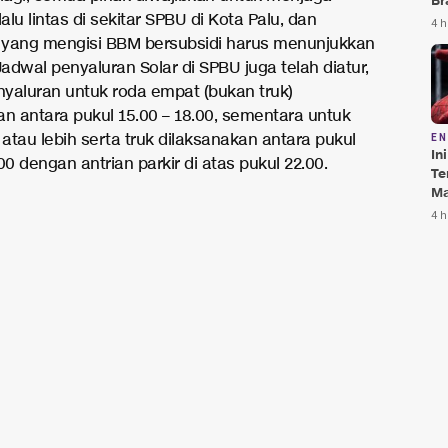
Br
lalu lintas di sekitar SPBU di Kota Palu, dan
Te
4 h
Bi
yang mengisi BBM bersubsidi harus menunjukkan
Jadwal penyaluran Solar di SPBU juga telah diatur,
yaluran untuk roda empat (bukan truk)
an antara pukul 15.00 – 18.00, sementara untuk
atau lebih serta truk dilaksanakan antara pukul
E
In
00 dengan antrian parkir di atas pukul 22.00.
Te
Ma
Da
4 h
Pu