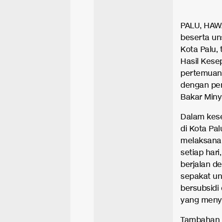
PALU, HAWA.
beserta un
Kota Palu,
Hasil Kese
pertemuan 
dengan pe
Bakar Minya
Dalam kese
di Kota Pal
melaksana
setiap har
berjalan de
sepakat un
bersubsidi
yang meny
Tambahan l