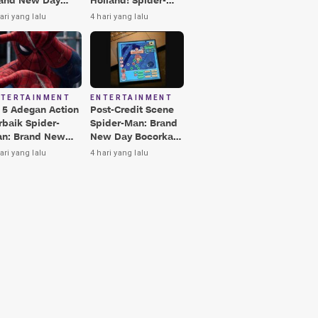
and New Day
Holland! Spider-
rbaik, Nomor 3
Man: Brand New
ari yang lalu
4 hari yang lalu
kin Terkesima!
Day Jadi Film
Terbaik Era MCU
NTERTAINMENT
ENTERTAINMENT
i 5 Adegan Action
Post-Credit Scene
rbaik Spider-
Spider-Man: Brand
n: Brand New
New Day Bocorkan
y, Ada Hulk vs
Lokasi Peter di Luar
ari yang lalu
4 hari yang lalu
nisher!
Angkasa!