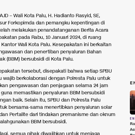
ID – Wali Kota Palu, H. Hadianto Rasyid, SE,
sur Forkopimda dan pemangku kepentingan di
 telah melakukan penandatanganan Berita Acara
pakatan pada Rabu, 10 Januari 2024, di ruang
Kantor Wali Kota Palu. Kesepakatan ini berkaitan
ngawasan dan penertiban penyaluran Bahan
k (BBM) bersubsidi di Kota Palu.
pakatan tersebut, disepakati bahwa setiap SPBU
u wajib berkolaborasi dengan Polresta Palu untuk
E
kan pengawasan dan penjagaan selama 24 jam
i, guna memastikan penyaluran BBM bersubsidi
ngan baik. Selain itu, SPBU dan Polresta Palu
tuk bersama-sama menertibkan penyaluran solar
 dan Pertalite dari tindakan premanisme dan oknum
E
alahgunakan BBM bersubsidi.
Ra
Ac
agi, semua pihak diwajibkan untuk menjaga