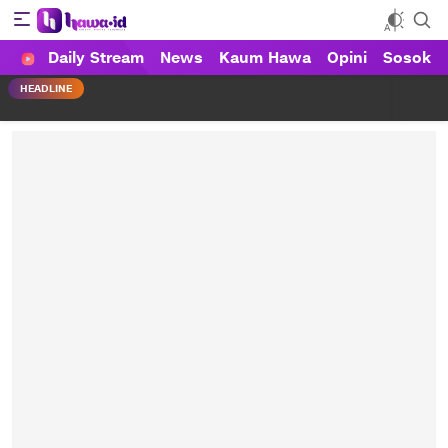
Daily Stream
News
Kaum Hawa
Opini
Sosok
HAWA
Haluan Wanita Indonesia
HEADLINE