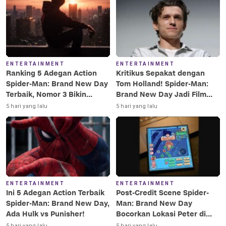
ENTERTAINMENT
ENTERTAINMENT
Ranking 5 Adegan Action
Kritikus Sepakat dengan
Spider-Man: Brand New Day
Tom Holland! Spider-Man:
Terbaik, Nomor 3 Bikin
Brand New Day Jadi Film
Terkesima!
Terbaik Era MCU
5 hari yang lalu
5 hari yang lalu
ENTERTAINMENT
ENTERTAINMENT
Ini 5 Adegan Action Terbaik
Post-Credit Scene Spider-
Spider-Man: Brand New Day,
Man: Brand New Day
Ada Hulk vs Punisher!
Bocorkan Lokasi Peter di
Luar Angkasa!
5 hari yang lalu
5 hari yang lalu