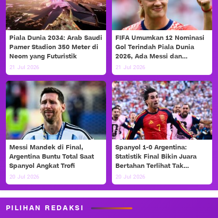
Piala Dunia 2034: Arab Saudi
FIFA Umumkan 12 Nominasi
Pamer Stadion 350 Meter di
Gol Terindah Piala Dunia
Neom yang Futuristik
2026, Ada Messi dan
Haaland!
21 Jul 2026
21 Jul 2026
Messi Mandek di Final,
Spanyol 1-0 Argentina:
Argentina Buntu Total Saat
Statistik Final Bikin Juara
Spanyol Angkat Trofi
Bertahan Terlihat Tak
Berdaya
20 Jul 2026
20 Jul 2026
PILIHAN REDAKSI