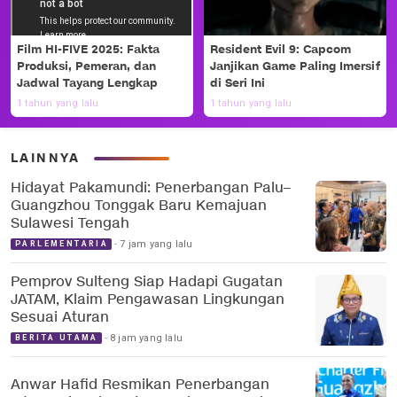
Film HI-FIVE 2025: Fakta
Resident Evil 9: Capcom
Produksi, Pemeran, dan
Janjikan Game Paling Imersif
Jadwal Tayang Lengkap
di Seri Ini
1 tahun yang lalu
1 tahun yang lalu
LAINNYA
Hidayat Pakamundi: Penerbangan Palu–
Guangzhou Tonggak Baru Kemajuan
Sulawesi Tengah
7 jam yang lalu
PARLEMENTARIA
Pemprov Sulteng Siap Hadapi Gugatan
JATAM, Klaim Pengawasan Lingkungan
Sesuai Aturan
8 jam yang lalu
BERITA UTAMA
Anwar Hafid Resmikan Penerbangan