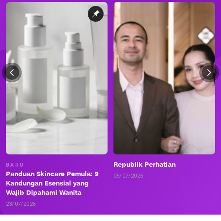
Republik Perhatian
BARU
Panduan Skincare Pemula: 9
05/07/2026
Kandungan Esensial yang
Wajib Dipahami Wanita
23/07/2026