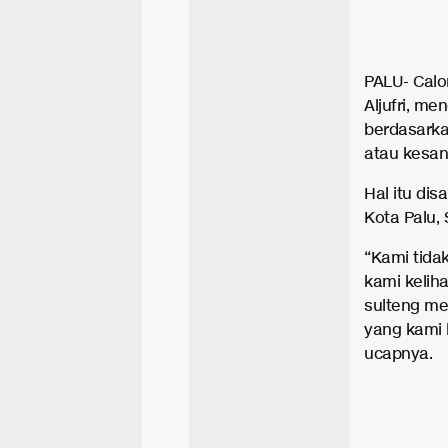
PALU- Calo
Aljufri, m
berdasarkan
atau kesan
Hal itu di
Kota Palu, 
“Kami tida
kami kelih
sulteng me
yang kami 
ucapnya.