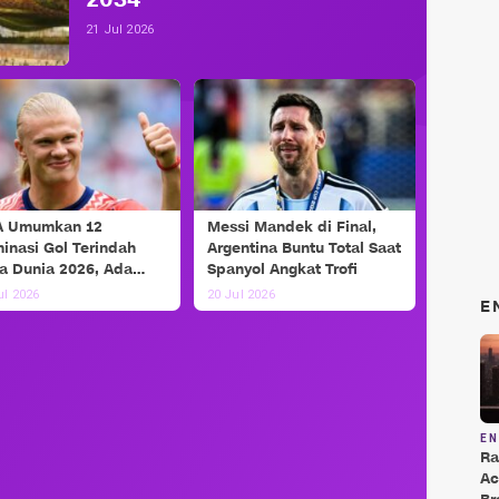
2034
21 Jul 2026
A Umumkan 12
Messi Mandek di Final,
inasi Gol Terindah
Argentina Buntu Total Saat
la Dunia 2026, Ada
Spanyol Angkat Trofi
si dan Haaland!
ul 2026
20 Jul 2026
E
E
Ra
Ac