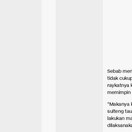
Sebab menu
tidak cuku
raykatnya 
memimpin 
“Makanya k
sulteng ta
lakukan ma
dilaksanaka