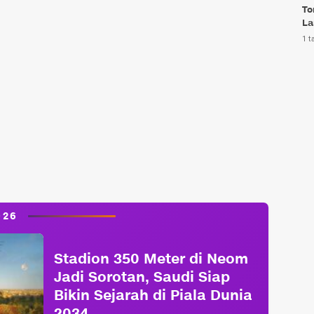
To
La
1 t
026
Stadion 350 Meter di Neom
Jadi Sorotan, Saudi Siap
Bikin Sejarah di Piala Dunia