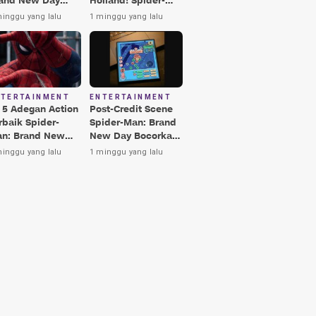
and New Day
Holland! Spider-
rbaik, Nomor 3
Man: Brand New
minggu yang lalu
1 minggu yang lalu
kin Terkesima!
Day Jadi Film
Terbaik Era MCU
NTERTAINMENT
ENTERTAINMENT
i 5 Adegan Action
Post-Credit Scene
rbaik Spider-
Spider-Man: Brand
n: Brand New
New Day Bocorkan
y, Ada Hulk vs
Lokasi Peter di Luar
minggu yang lalu
1 minggu yang lalu
nisher!
Angkasa!