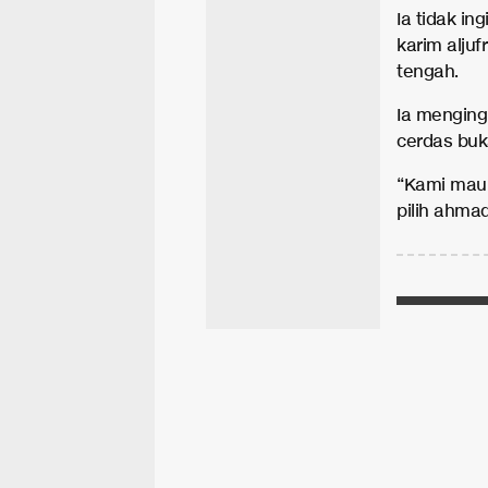
Ia tidak in
karim aljuf
tengah.
Ia menging
cerdas buk
“Kami mau 
pilih ahma