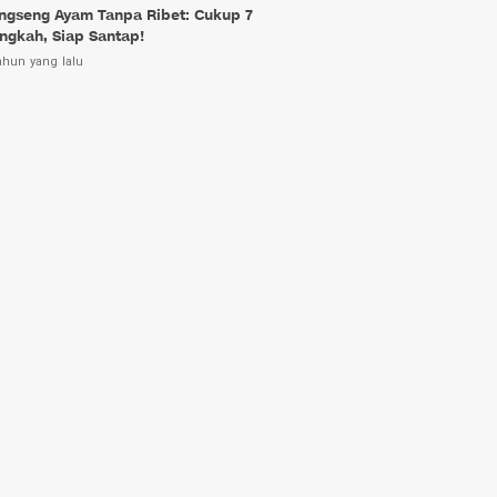
ngseng Ayam Tanpa Ribet: Cukup 7
ngkah, Siap Santap!
ahun yang lalu