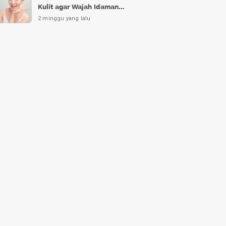
Kulit agar Wajah Idaman
Bukan Sekadar Mimpi
2 minggu yang lalu