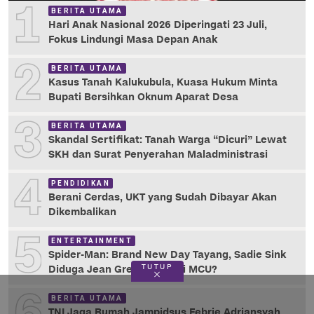
1
BERITA UTAMA
Hari Anak Nasional 2026 Diperingati 23 Juli,
Fokus Lindungi Masa Depan Anak
2
BERITA UTAMA
Kasus Tanah Kalukubula, Kuasa Hukum Minta
Bupati Bersihkan Oknum Aparat Desa
3
BERITA UTAMA
Skandal Sertifikat: Tanah Warga “Dicuri” Lewat
SKH dan Surat Penyerahan Maladministrasi
4
PENDIDIKAN
Berani Cerdas, UKT yang Sudah Dibayar Akan
Dikembalikan
5
ENTERTAINMENT
Spider-Man: Brand New Day Tayang, Sadie Sink
TUTUP
Diduga Jean Grey, X-Men di MCU?
BERITA UTAMA
TNI Jaga Rumah Jampidsus Febrie Adriansyah,