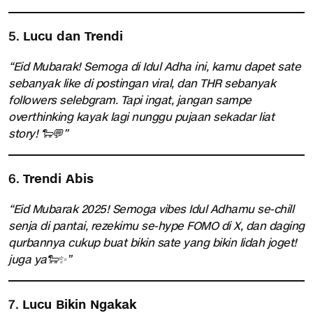
5.
Lucu dan Trendi
“Eid Mubarak! Semoga di Idul Adha ini, kamu dapet sate
sebanyak like di postingan viral, dan THR sebanyak
followers selebgram. Tapi ingat, jangan sampe
overthinking kayak lagi nunggu pujaan sekadar liat
story! 🐑💬”
6.
Trendi Abis
“Eid Mubarak 2025! Semoga vibes Idul Adhamu se-chill
senja di pantai, rezekimu se-hype FOMO di X, dan daging
qurbannya cukup buat bikin sate yang bikin lidah joget!
juga ya🐑✨”
7.
Lucu Bikin Ngakak