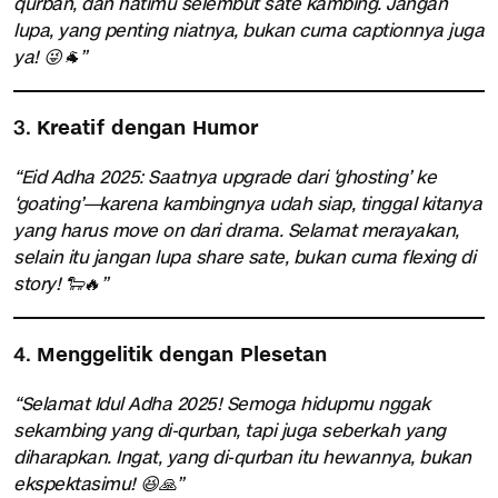
qurban, dan hatimu selembut sate kambing. Jangan
lupa, yang penting niatnya, bukan cuma captionnya juga
ya! 😜🐐”
3.
Kreatif dengan Humor
“Eid Adha 2025: Saatnya upgrade dari ‘ghosting’ ke
‘goating’—karena kambingnya udah siap, tinggal kitanya
yang harus move on dari drama. Selamat merayakan,
selain itu jangan lupa share sate, bukan cuma flexing di
story! 🐑🔥”
4.
Menggelitik dengan Plesetan
“Selamat Idul Adha 2025! Semoga hidupmu nggak
sekambing yang di-qurban, tapi juga seberkah yang
diharapkan. Ingat, yang di-qurban itu hewannya, bukan
ekspektasimu! 😆🙏”