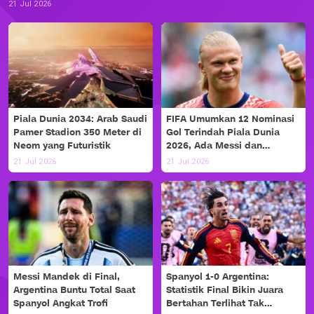
21 Jul 2026
Piala Dunia 2034: Arab Saudi
FIFA Umumkan 12 Nominasi
Pamer Stadion 350 Meter di
Gol Terindah Piala Dunia
Neom yang Futuristik
2026, Ada Messi dan
Haaland!
21 Jul 2026
21 Jul 2026
Messi Mandek di Final,
Spanyol 1-0 Argentina:
Argentina Buntu Total Saat
Statistik Final Bikin Juara
Spanyol Angkat Trofi
Bertahan Terlihat Tak