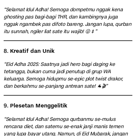
“Selamat Idul Adha! Semoga dompetmu nggak kena
ghosting pas bagi-bagi THR, dan kambingnya juga
nggak ngambek pas difoto bareng. Jangan lupa, qurban
itu sunnah, ngiler liat sate itu wajib! 😜🍢”
8.
Kreatif dan Unik
“Eid Adha 2025: Saatnya jadi hero bagi daging ke
tetangga, bukan cuma jadi penutup di grup WA
keluarga. Semoga hidupmu se-epic plot twist drakor,
dan berkahmu se-panjang antrean sate! 🐐🎬”
9.
Plesetan Menggelitik
“Selamat Idul Adha! Semoga qurbanmu se-mulus
rencana diet, dan satemu se-enak janji manis temen
yang lupa bayar utang. Namun, di Eid Mubarak, jangan