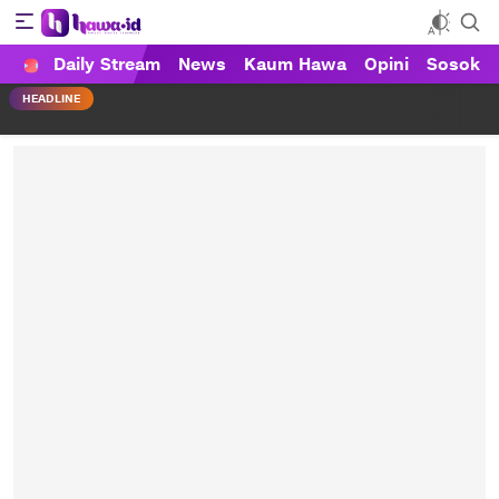
Daily Stream
News
Kaum Hawa
Opini
Sosok
HAWA
Haluan Wanita Indonesia
HEADLINE